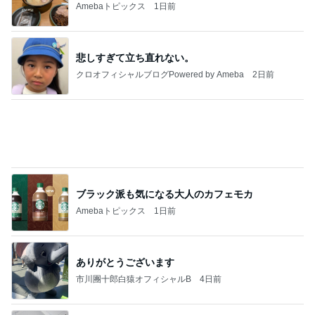
高橋英樹 セミ合唱が賑やかな蓼科
Amebaトピックス
1日前
わあ喉は‥
藤田朋子オフィシャルブログ「笑顔の種と眠る犬」
2日前
Powered by Ameba