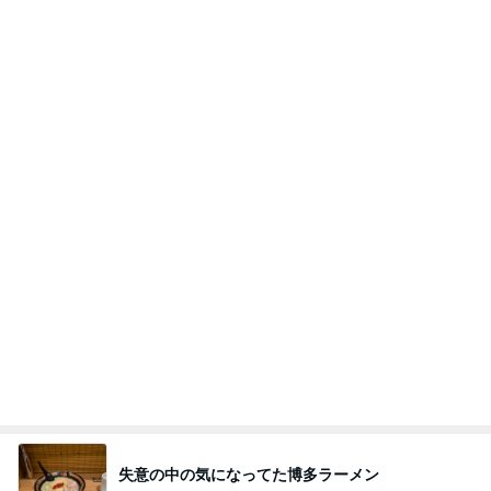
ブラック派も気になる大人のカフェモカ
Amebaトピックス
1日前
ありがとうございます
市川團十郎白猿オフィシャルB
4日前
夫の入院で日付を書き換えた手帳
Amebaトピックス
1日前
実家で晩ご飯
だいたひかるオフィシャルブログ Powered by
23時間前
Ameba