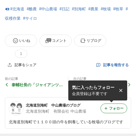
#
北海道
#
酪農
#
中山農場
#
日記
#
別海町
#
農業
#
牧場
#
牧草
#
収穫作業
#
サイロ
いいね
コメント
リブログ
1
記事を報告する
記事をシェア
前の記事
次の記事
泰輔社長の「ジャイアンツ
初々しいヒバが連なりながら
気に入ったらフォロー
論」
勢ぞろい
会員登録は不要です
北海道別海町 中山農場のブログ
フォロー
北海道別海町 有限会社 中山農場
北海道別海町で１１００頭の牛を飼養している牧場のブログです