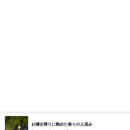
鶏もも肉800gを揚げた唐揚げ
Amebaトピックス
1日前
強子の楽しい（？）ママ友トラブル【年長編】第10
2話
ウメブログ
2日前
細川直美 ペンギンの可愛いドーナツ
Amebaトピックス
2日前
能登揺れ、東北も⚠️夢見が増えて来ました❗️注意し
てください❗️
マリアオフィシャルブログ「ひむかの風にさそわれ
2日前
て」Powered by Ameba