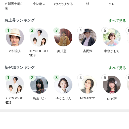
新登場ランキング
すべて見る
1
2
3
4
5
BEYOOOOO
島倉りか
ゆうこりん
MOMIママ
石 安伊
NDS
失意の中の気になってた博多ラーメン
Amebaトピックス
1日前
悲しすぎて立ち直れない。
クロオフィシャルブログPowered by Ameba
2日前