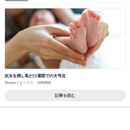
寝る前にメロン半玉食べ減った体重
Amebaトピックス
1日前
かっちちちちが来てくれた！おしゃれなものを持っ
て！
桃オフィシャルブログ Powered by Ameba
10日前