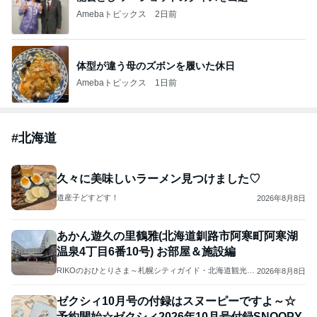
Amebaトピックス
2日前
体型が違う母のズボンを履いた休日
Amebaトピックス
1日前
#
北海道
久々に美味しいラーメン見つけました♡
道産子どすどす！
2026年8月8日
あかん遊久の里鶴雅(北海道釧路市阿寒町阿寒湖
温泉4丁目6番10号) お部屋＆施設編
RIKOのおひとりさま～札幌シティガイド・北海道観光マ
2026年8月8日
スターの北海道旅行情報・温泉ソムリエマスターの温泉
情報～登山、旅行、食べ歩き
ゼクシィ10月号の付録はスヌーピーですよ～☆
予約開始☆ゼクシィ2026年10月号付録SNOOPY