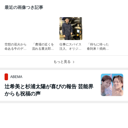
最近の画像つき記事
空想の花火から
「農場の近くを
仕事にスパイス
「待ちに待った
命ある牛のデッ
流れる重太郎川
注入、オリジナ
春到来！焼肉ラ
サンへ。 哺育
のこと」
リティを発揮す
ンチ」
牛舎で輝く真治
る真樹さん
さん✨
もっと見る
ABEMA
辻希美と杉浦太陽が喜びの報告 芸能界
からも祝福の声