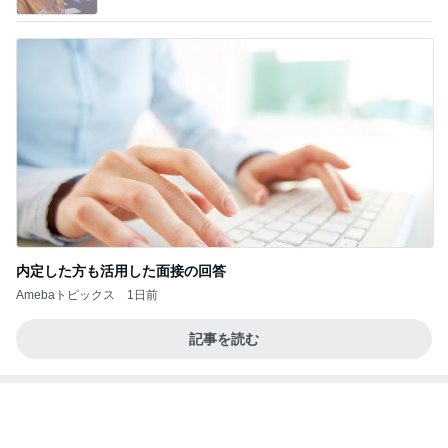
お稽古帰りに眺めた祭りの人混み
Amebaトピックス
2日前
病人アピールしてきたクソ義母
田舎のクソ義母vs都会育ちの嫁
2日前