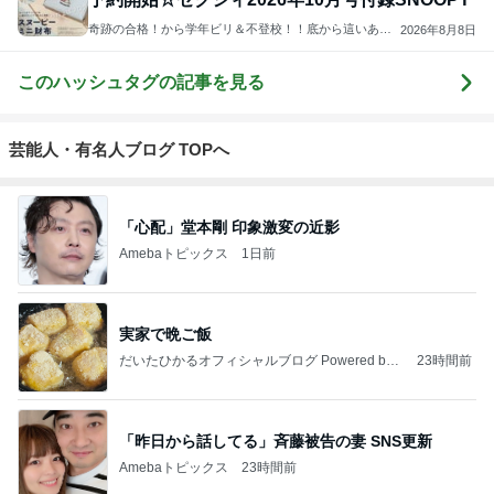
奇跡の合格！から学年ビリ＆不登校！！底から這いあが
2026年8月8日
ったブログ
このハッシュタグの記事を見る
芸能人・有名人ブログ TOPへ
「心配」堂本剛 印象激変の近影
Amebaトピックス
1日前
実家で晩ご飯
だいたひかるオフィシャルブログ Powered by
23時間前
Ameba
「昨日から話してる」斉藤被告の妻 SNS更新
Amebaトピックス
23時間前