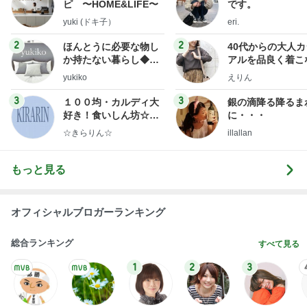
もっと見る
オフィシャルブロガーランキング
総合ランキング
すべて見る
1
2
3
市川團十郎白
小林麻央
だいたひかる
桃
クロ
猿
急上昇ランキング
すべて見る
1
2
3
4
5
木村直人
BEYOOOOO
美川憲一
吉岡淳
水森かおり
NDS