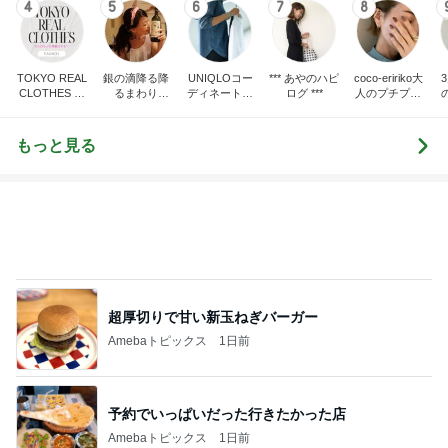
4
5
6
7
8
TOKYO REAL
銀の滴降る降
UNIQLOコー
*** あやのハピ
coco-eririko大
CLOTHES 大
るまわり
ディネート日
ログ ***
人のプチプラ
人世代のリア
に・・・
記
mixコーデ
ハ
ルクローズ
♪
もっと見る
超厚切りで甘い新玉ねぎバーガー
Amebaトピックス
1日前
予約でいっぱいだった行きたかった店
Amebaトピックス
1日前
大地震のニュースを見て喋った母
Amebaトピックス
1日前