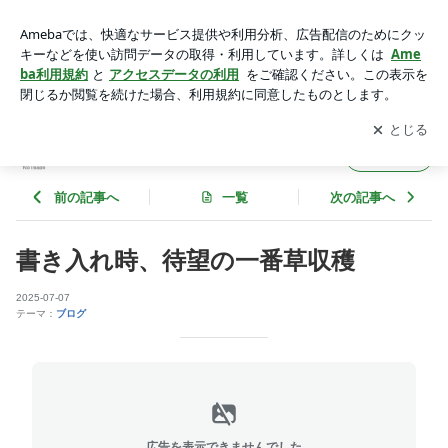
書き入れ時、待望の一番草収穫 | 北海道別海町 中山農場のブ
ログ
アプリをダウンロードして
ブログの更新通知
を受け取りまし
開く
ょう。
北海道別海町 中山農場のブログ
フォロー
前の記事へ
一覧
次の記事へ
書き入れ時、待望の一番草収穫
2025-07-07
テーマ：
ブログ
広告を表示できませんでした