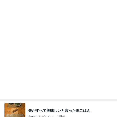
若乃花 妻の母からの551アイス
Amebaトピックス
1日前
日東駒専や産近甲龍は英語よりも国語の攻略が重視
される、のかもしれない。
Bank of Dreamの公営競技はどこへ行く
11日前
野沢直子 再婚相手が購入した上下
Amebaトピックス
1日前
【秩父鉄道】８/２～１１/３０開催 ガリガリ君が
秩父鉄道に遊びにやってくる！のご紹介です
秩父市議会議員 黒澤秀之 ブログ Powered by Ame
10日前
ba