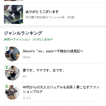
ありがとうございます
市川團十郎白猿オフィシャルB
4日前
ジャンルランキング
30代〜ファッション
14,861人参加中
1
Shiori's「on」style〜干物女の成長記〜
Shiori
2
妻です。ママです。女です。
eri.
3
40代からの大人カジュアルを品良く着こなすファッ
ションブログ
えりん