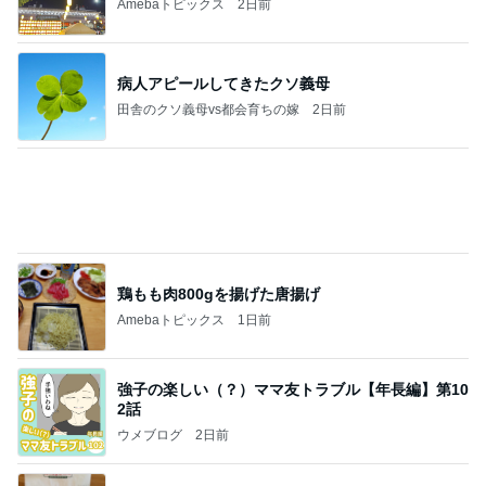
肝心な物を買い忘れたお買い物
Amebaトピックス
2日前
大当たり？！ディズニーストア夏祭り…何当た
る？！夏祭りくじに挑戦！！！
高校生Dヲタ Ꭰ-ᎮꭵꭹꭴのDisneyにっき！！✎ܚ
13日前