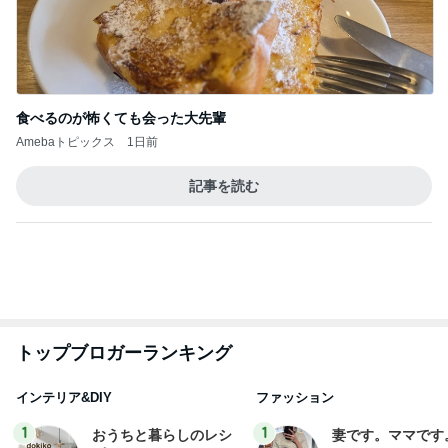
食べるのが怖くても会った大先輩
Amebaトピックス
1日前
記事を読む
トップブロガーランキング
インテリア&DIY
ファッション
1
1
おうちと暮らしのレシ
妻です。ママです
ピ 〜HOME&LIFE〜
です。
yuki (ドキ子）
eri.
2
2
ほんとうに必要な物し
40代からの大人
か持たない暮らし◆Ke
アルを品良く着こ
ep Life Simple◆〜イ
ファッションブロ
yukiko
えりん
ンテリアのきろく〜
3
3
１００均・カルディ大
銀の滴降る降るま
好き！食いしん坊☆き
に・・・
らりん☆のブログ
☆きらりん☆
illallan