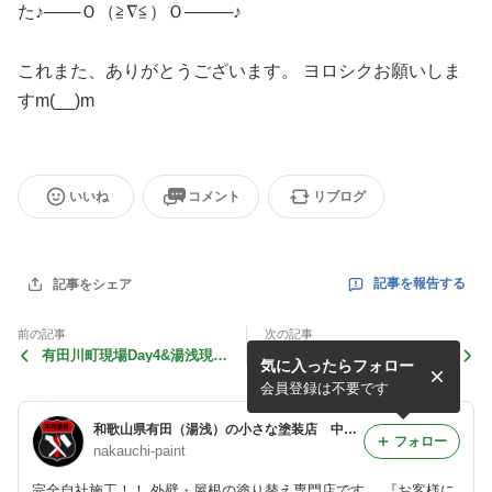
た♪───Ｏ（≧∇≦）Ｏ────♪
これまた、ありがとうございます。 ヨロシクお願いしま
すm(__)m
いいね
コメント
リブログ
記事を報告する
記事をシェア
前の記事
次の記事
有田川町現場Day4&湯浅現場
湯浅町栖原現場 Day6
気に入ったらフォロー
Day2・3
会員登録は不要です
和歌山県有田（湯浅）の小さな塗装店 中内塗装
フォロー
nakauchi-paint
完全自社施工！！ 外壁・屋根の塗り替え専門店です。 『お客様に