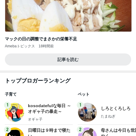
マックの日の調整でまさかの栄養不足
Amebaトピックス
18時間前
記事を読む
トップブロガーランキング
子育て
ペット
1
1
kosodatefulな毎日 ～
しろとくろしろ
オギャ子の暴走～
たまねぎ
オギャ子
2
2
日曜日は９時まで寝た
母さんは今日も世
い。
やく