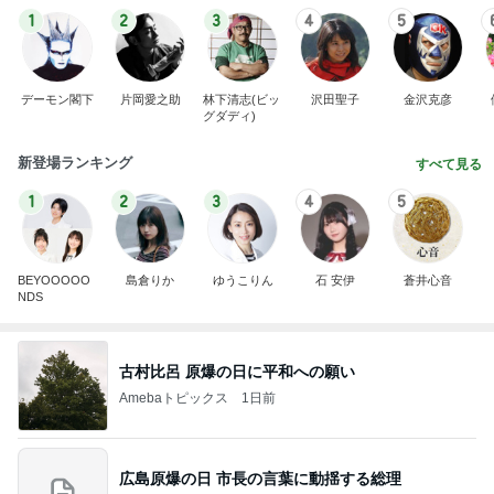
1
2
3
4
5
デーモン閣下
片岡愛之助
林下清志(ビッ
沢田聖子
金沢克彦
グダディ)
新登場ランキング
すべて見る
1
2
3
4
5
BEYOOOOO
島倉りか
ゆうこりん
石 安伊
蒼井心音
NDS
古村比呂 原爆の日に平和への願い
Amebaトピックス
1日前
広島原爆の日 市長の言葉に動揺する総理