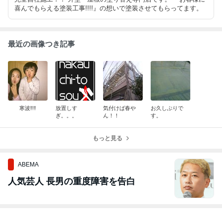
喜んでもらえる塗装工事!!!!』の想いで塗装させてもらってます。
最近の画像つき記事
寒波‼︎‼︎
放置しす
気付けば春や
お久しぶりで
ぎ。。。
ん！！
す。
もっと見る
ABEMA
人気芸人 長男の重度障害を告白