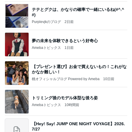
テテとグクは、かなりの確率で一緒にいるね(#^.^
#)
Purplevjkのブログ
2日前
夢の未来を体験できるという好奇心
Amebaトピックス
1日前
【プレゼント選び】お金で買えないもの！これがな
かなか難しい！
桃オフィシャルブログ Powered by Ameba
10日前
トリミング後のモデル体型な後ろ姿
Amebaトピックス
10時間前
【Hey! Say! JUMP ONE NIGHT VOYAGE】2026.
7/27