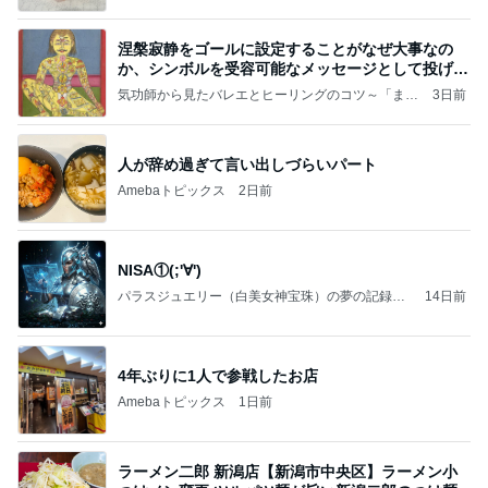
涅槃寂静をゴールに設定することがなぜ大事なの
か、シンボルを受容可能なメッセージとして投げる
ことが
気功師から見たバレエとヒーリングのコツ～「まと
3日前
いのば」ブログ
人が辞め過ぎて言い出しづらいパート
Amebaトピックス
2日前
NISA①(;'∀')
パラスジュエリー（白美女神宝珠）の夢の記録
14日前
（続編）
4年ぶりに1人で参戦したお店
Amebaトピックス
1日前
ラーメン二郎 新潟店【新潟市中央区】ラーメン小