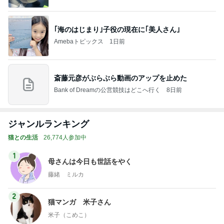
｢海のはじまり｣子役の現在に｢美人さん｣
Amebaトピックス
1日前
斎藤元彦がぶらぶら動画のアップを止めた
Bank of Dreamの公営競技はどこへ行く
8日前
ジャンルランキング
猫との生活
26,774人参加中
1
母さんは今日も世話をやく
藤緒 ミルカ
2
猫マンガ 米子さん
米子（こめこ）