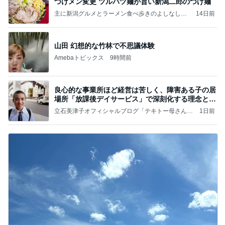
つけメン変更 ツルパツ麺が旨い新潟二郎のつけ麺
主に新潟グルメとラーメン食べ歩きのよしなしご
14日前
と
山田 幻想的な竹林で不思議体験
Amebaトピックス
9時間前
良心的な事業所ほど経営は苦しく、障害ある子の居
場所「放課後デイサービス」で深刻化する理念と現
実の
立石美津子オフィシャルブログ「テキトー母さんの
1日前
すすめ」Powered by Ameba