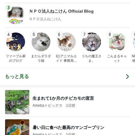
3
ＮＰＯ法人ねこけん Official Blog
ＮＰＯ法人ねこけん
4
5
6
7
8
ファーブル家
まだらダラダ
社)アニマルエ
うちの魔王さ
ごんまるキャ
N
のブログ
ラ猫
イド 事務局＆
ま。
ット
みんなの日記
もっと見る
生まれて1か月のチビカモの宣言
Amebaトピックス
1日前
暑い日に食べた最高のマンゴープリン
Amebaトピックス
1日前