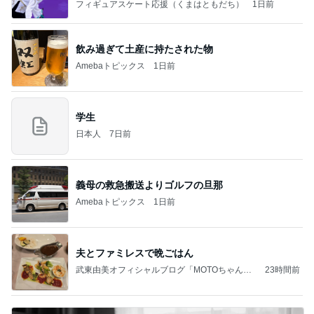
なす
フィギュアスケート応援（くまはともだち）
1日前
飲み過ぎて土産に持たされた物
Amebaトピックス
1日前
学生
日本人
7日前
義母の救急搬送よりゴルフの旦那
Amebaトピックス
1日前
夫とファミレスで晩ごはん
武東由美オフィシャルブログ「MOTOちゃんと
23時間前
のはっぴぃな毎日」Powered by Ameba