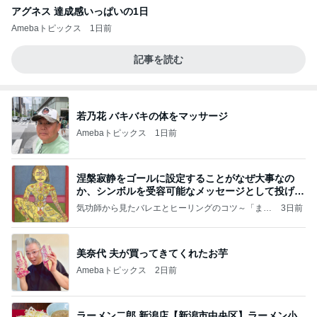
アグネス 達成感いっぱいの1日
Amebaトピックス
1日前
記事を読む
若乃花 バキバキの体をマッサージ
Amebaトピックス
1日前
涅槃寂静をゴールに設定することがなぜ大事なの
か、シンボルを受容可能なメッセージとして投げる
ことが
気功師から見たバレエとヒーリングのコツ～「まと
3日前
いのば」ブログ
美奈代 夫が買ってきてくれたお芋
Amebaトピックス
2日前
ラーメン二郎 新潟店【新潟市中央区】ラーメン小