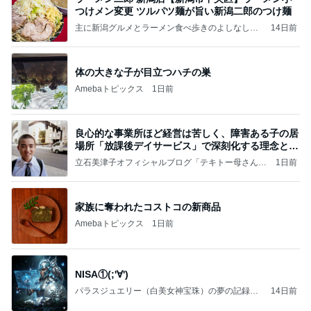
つけメン変更 ツルパツ麺が旨い新潟二郎のつけ麺
主に新潟グルメとラーメン食べ歩きのよしなしご
14日前
と
体の大きな子が目立つハチの巣
Amebaトピックス
1日前
良心的な事業所ほど経営は苦しく、障害ある子の居
場所「放課後デイサービス」で深刻化する理念と現
実の
立石美津子オフィシャルブログ「テキトー母さんの
1日前
すすめ」Powered by Ameba
家族に奪われたコストコの新商品
Amebaトピックス
1日前
NISA①(;'∀')
パラスジュエリー（白美女神宝珠）の夢の記録
14日前
（続編）