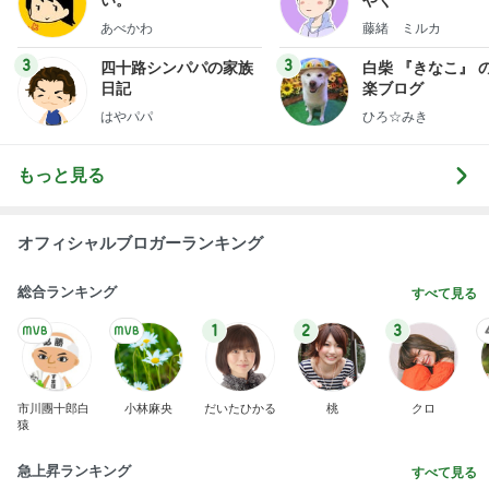
あべかわ
藤緒 ミルカ
3
3
四十路シンパパの家族
白柴 『きなこ』 
日記
楽ブログ
はやパパ
ひろ☆みき
もっと見る
オフィシャルブロガーランキング
総合ランキング
すべて見る
1
2
3
市川團十郎白
小林麻央
だいたひかる
桃
クロ
猿
急上昇ランキング
すべて見る