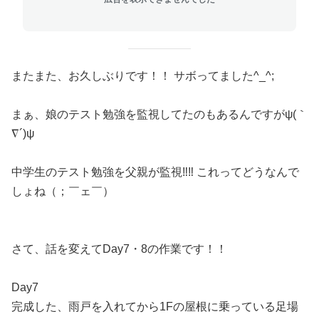
またまた、お久しぶりです！！ サボってました^_^;
まぁ、娘のテスト勉強を監視してたのもあるんですがψ(｀
∇´)ψ
中学生のテスト勉強を父親が監視‼︎‼︎ これってどうなんで
しょね（；￣ェ￣）
さて、話を変えてDay7・8の作業です！！
Day7
完成した、雨戸を入れてから1Fの屋根に乗っている足場