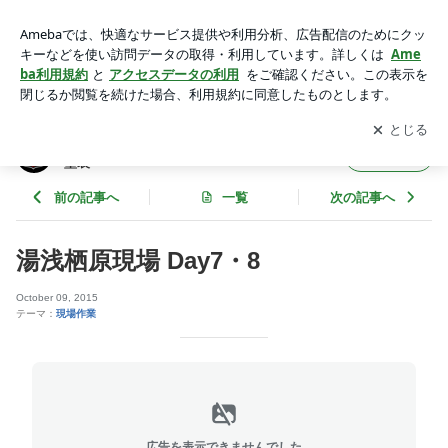
湯浅栖原現場 Day7・8 | 和歌山県有田（湯浅）の小さな塗装
店 中内塗装
アプリをダウンロードして
ブログの更新通知
を受け取りまし
開く
ょう。
和歌山県有田（湯浅）の小さな塗装店 中内
フォロー
塗装
前の記事へ
一覧
次の記事へ
湯浅栖原現場 Day7・8
October 09, 2015
テーマ：
現場作業
広告を表示できませんでした