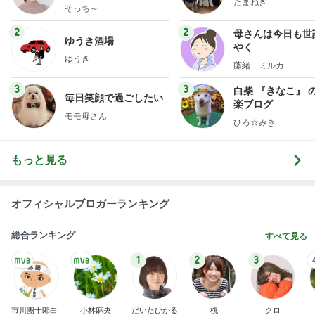
たまねぎ
献立
そっち～
2
2
母さんは今日も世
ゆうき酒場
やく
ゆうき
藤緒 ミルカ
3
3
白柴 『きなこ』 
毎日笑顔で過ごしたい
楽ブログ
モモ母さん
ひろ☆みき
もっと見る
オフィシャルブロガーランキング
総合ランキング
すべて見る
1
2
3
市川團十郎白
小林麻央
だいたひかる
桃
クロ