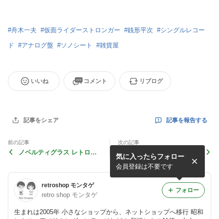
#
舟木一夫
#
仮面ライダーストロンガー
#
銭形平次
#
シングルレコー
ド
#
アナログ盤
#
ソノシート
#
雑貨屋
いいね
コメント
リブログ
記事を報告する
記事をシェア
前の記事
次の記事
ノベルティグラス レトロ＊
武将 レトロ＊mid 70's 劇画
気に入ったらフォロー
コーンな架空のキューティー
で楽しむ大河ドラマ？
プリント！
会員登録は不要です
retroshop モンタゲ
フォロー
retro shop モンタゲ
生まれは2005年 小さなショップから、ネットショップへ移行 昭和