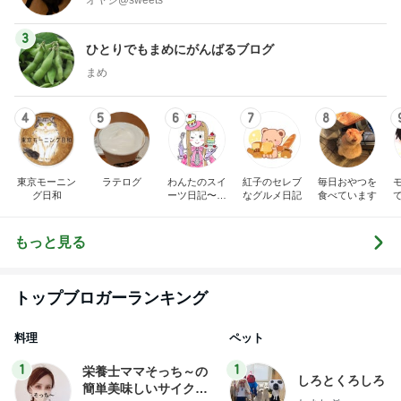
3
ひとりでもまめにがんばるブログ
まめ
4
5
6
7
8
東京モーニン
ラテログ
わんたのスイ
紅子のセレブ
毎日おやつを
グ日和
ーツ日記〜小
なグルメ日記
食べています
さな幸せ♡コ
ンビニスイー
ツ〜
もっと見る
トップブロガーランキング
料理
ペット
1
1
栄養士ママそっち～の
しろとくろしろ
簡単美味しいサイクル