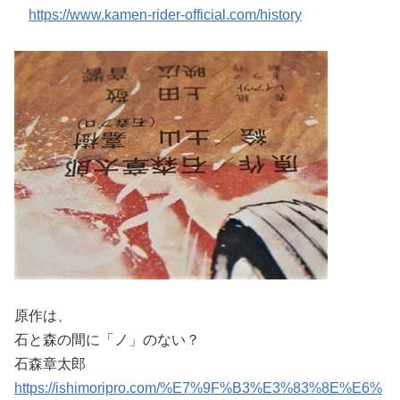
https://www.kamen-rider-official.com/history
原作は、
石と森の間に「ノ」のない？
石森章太郎
https://ishimoripro.com/%E7%9F%B3%E3%83%8E%E6%