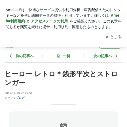
ヒーロー レトロ＊銭形平次とストロンガー | retroshop モンタ
ゲ
アプリをダウンロードして
ブログの更新通知
を受け取りまし
開く
ょう。
retroshop モンタゲ
フォロー
前の記事へ
一覧
次の記事へ
ヒーロー レトロ＊銭形平次とストロ
ンガー
2019-12-19 22:27:51
テーマ：
ブログ