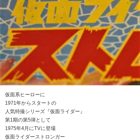
仮面系ヒーローに
1971年からスタートの
人気特撮シリーズ『仮面ライダー』
第1期の第5弾として
1975年4月にTVに登場
仮面ライダーストロンガー