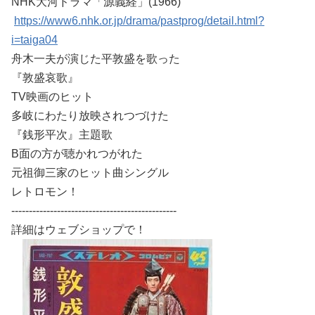
NHK大河ドラマ「源義経」(1966)
https://www6.nhk.or.jp/drama/pastprog/detail.html?
i=taiga04
舟木一夫が演じた平敦盛を歌った
『敦盛哀歌』
TV映画のヒット
多岐にわたり放映されつづけた
『銭形平次』主題歌
B面の方が聴かれつがれた
元祖御三家のヒット曲シングル
レトロモン！
-----------------------------------------------
詳細はウェブショップで！