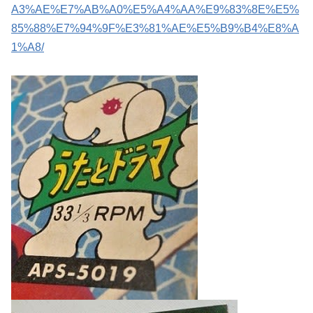
A3%AE%E7%AB%A0%E5%A4%AA%E9%83%8E%E5%
85%88%E7%94%9F%E3%81%AE%E5%B9%B4%E8%A
1%A8/