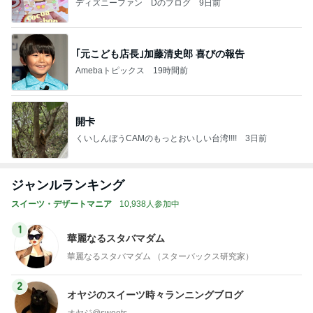
ディズニーファン Dのブログ
9日前
｢元こども店長｣加藤清史郎 喜びの報告
Amebaトピックス
19時間前
開卡
くいしんぼうCAMのもっとおいしい台湾!!!!
3日前
ジャンルランキング
スイーツ・デザートマニア
10,938人参加中
1
華麗なるスタバマダム
華麗なるスタバマダム （スターバックス研究家）
2
オヤジのスイーツ時々ランニングブログ
オヤジ@sweets