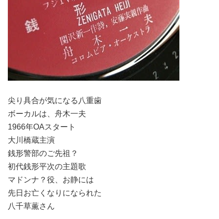
尖り具合が気になる八重歯
ボーカルは、舟木一夫
1966年OAスタート
大川橋蔵主演
銭形警部のご先祖？
初代銭形平次の主題歌
マドンナ？役、お静には
先日お亡くなりになられた
八千草薫さん