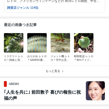
レトロ、アメリカンヴィンテージなどの 和洋レトロ雑貨、中古レ
コードなどを中心に 販売しているネットショップです。
雑貨店ジャンル 114位
最近の画像つき記事
ミステリー レト
おりがみ レトロ
ジェット機 レト
昭和歌謡 レトロ
ロ＊姉妹と渚の
＊SANRIO夏の
ロ＊空中お見舞
＊80’sアイドル
サントラ
ミニ百科
い申し上げま
LOVE
す。
もっと見る
ABEMA
｢人生を共に｣ 前田敦子 喜びの報告に祝
福の声