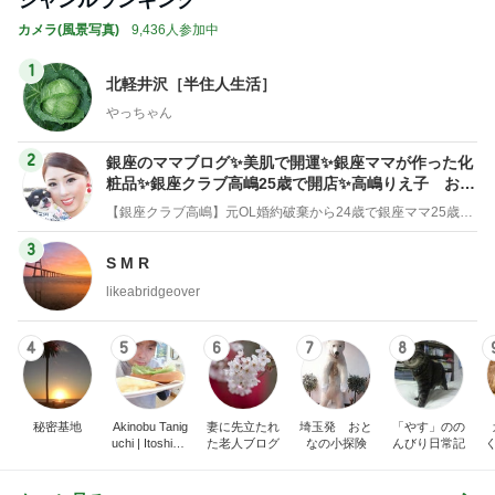
ジャンルランキング
カメラ(風景写真)
9,436人参加中
1
北軽井沢［半住人生活］
やっちゃん
2
銀座のママブログ✨美肌で開運✨銀座ママが作った化
粧品✨銀座クラブ高嶋25歳で開店✨高嶋りえ子 お着
物でエルメス バーキン コーデ
【銀座クラブ高嶋】元OL婚約破棄から24歳で銀座ママ25歳でオーナーママ銀座 美肌で開運♡パワースポット巡り高嶋りえ子ブログ
3
S M R
likeabridgeover
4
5
6
7
8
秘密基地
Akinobu Tanig
妻に先立たれ
埼玉発 おと
「やす」のの
uchi | Itoshima
た老人ブログ
なの小探険
んびり日常記
Landscape Ph
otographer