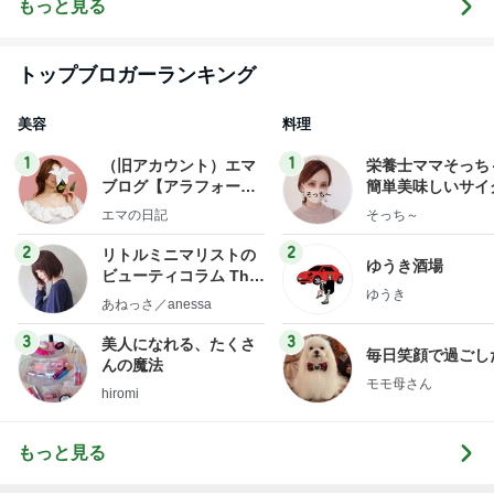
もっと見る
トップブロガーランキング
美容
料理
1
1
（旧アカウント）エマ
栄養士ママそっち
ブログ【アラフォー会
簡単美味しいサイ
社売却セカンドライ
献立
エマの日記
そっち～
フ】
2
2
リトルミニマリストの
ゆうき酒場
ビューティコラム The
ゆうき
little minimalist's bea
あねっさ／anessa
uty colum
3
3
美人になれる、たくさ
毎日笑顔で過ごし
んの魔法
モモ母さん
hiromi
もっと見る