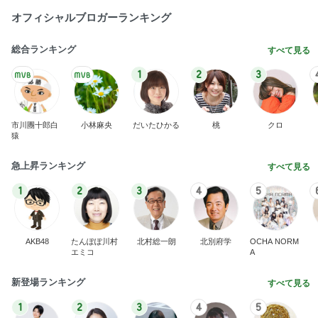
オフィシャルブロガーランキング
総合ランキング
すべて見る
1
2
3
市川團十郎白
小林麻央
だいたひかる
桃
クロ
猿
急上昇ランキング
すべて見る
1
2
3
4
5
AKB48
たんぽぽ川村
北村総一朗
北別府学
OCHA NORM
エミコ
A
新登場ランキング
すべて見る
1
2
3
4
5