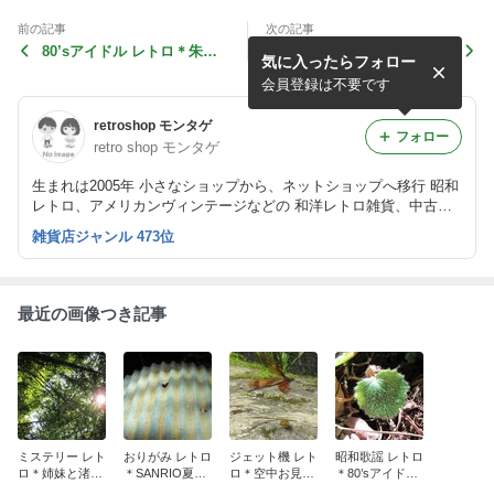
前の記事
次の記事
80’sアイドル レトロ＊朱里
事務用品 レトロ＊カールの
気に入ったらフォロー
ちゃんとちえみちゃん。
整理アイテム。
会員登録は不要です
retroshop モンタゲ
フォロー
retro shop モンタゲ
生まれは2005年 小さなショップから、ネットショップへ移行 昭和
レトロ、アメリカンヴィンテージなどの 和洋レトロ雑貨、中古レ
コードなどを中心に 販売しているネットショップです。
雑貨店ジャンル 473位
最近の画像つき記事
ミステリー レト
おりがみ レトロ
ジェット機 レト
昭和歌謡 レトロ
ロ＊姉妹と渚の
＊SANRIO夏の
ロ＊空中お見舞
＊80’sアイドル
サントラ
ミニ百科
い申し上げま
LOVE