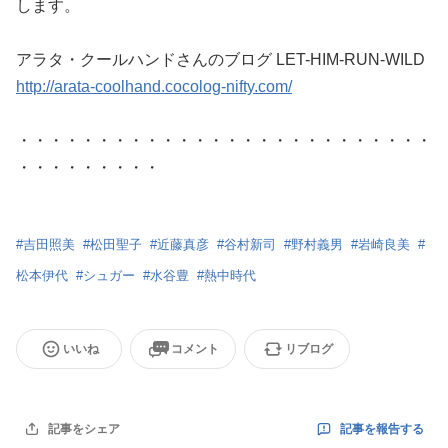
します。
アラタ・クールハンドさんのブログ LET-HIM-RUN-WILD
http://arata-coolhand.cocolog-nifty.com/
・・・・・・・・・・・・・・・・・・・・・・・・・・
・・・・・・・・・
#
吉田照美
#
松田聖子
#
近藤真彦
#
谷村新司
#
野村義男
#
岩崎良美
#
松本伊代
#
シュガー
#
水谷豊
#
熱中時代
いいね
コメント
リブログ
記事を報告する
記事をシェア