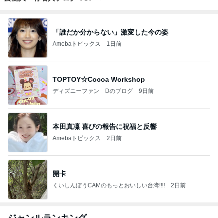
「誰だか分からない」激変した今の姿
Amebaトピックス
1日前
TOPTOY☆Cocoa Workshop
ディズニーファン Dのブログ
9日前
本田真凜 喜びの報告に祝福と反響
Amebaトピックス
2日前
開卡
くいしんぼうCAMのもっとおいしい台湾!!!!
2日前