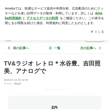
TV&ラジオ レトロ＊水谷豊、吉田照美、アナログで | retrosho
p モンタゲ
アプリをダウンロードして
ブログの更新通知
を受け取りまし
開く
ょう。
retroshop モンタゲ
フォロー
前の記事へ
一覧
次の記事へ
TV&ラジオ レトロ＊水谷豊、吉田照
美、アナログで
2018-07-23 20:12:55
テーマ：
ブログ