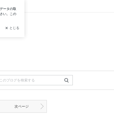
イン
次ページ