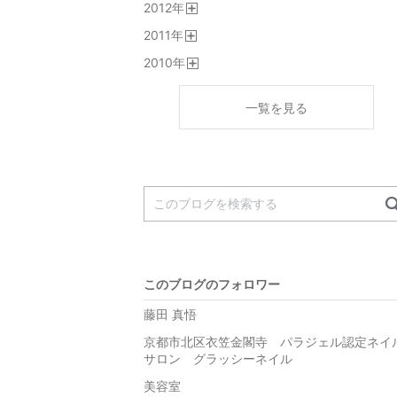
2012
年
開
2011
年
く
開
2010
年
く
開
く
一覧を見る
このブログのフォロワー
藤田 真悟
京都市北区衣笠金閣寺 パラジェル認定ネイ
サロン グラッシーネイル
美容室