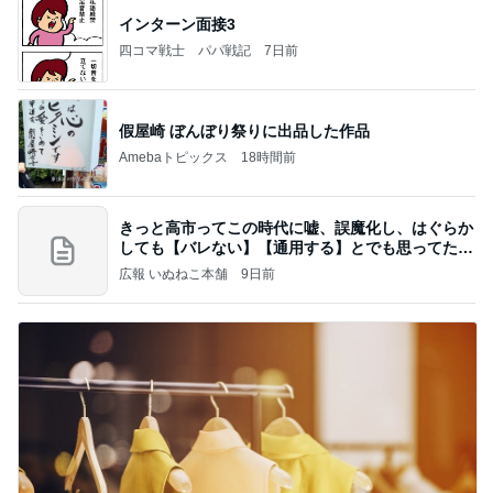
インターン面接3
四コマ戦士 パパ戦記
7日前
假屋崎 ぼんぼり祭りに出品した作品
Amebaトピックス
18時間前
きっと高市ってこの時代に嘘、誤魔化し、はぐらか
しても【バレない】【通用する】とでも思ってたん
だろ
広報 いぬねこ本舗
9日前