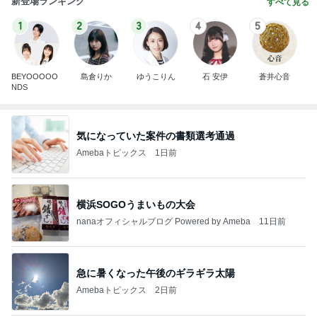
新登場ランキング
すべて見る
1
2
3
4
5
BEYOOOOO
島倉りか
ゆうこりん
石 安伊
蒼井心音
NDS
気になっていた案件の書類選考通過
Amebaトピックス
1日前
横浜SOGOうまいもの大会
nanaオフィシャルブログ Powered by Ameba
11日前
急に暑くなった午後のギラギラ太陽
Amebaトピックス
2日前