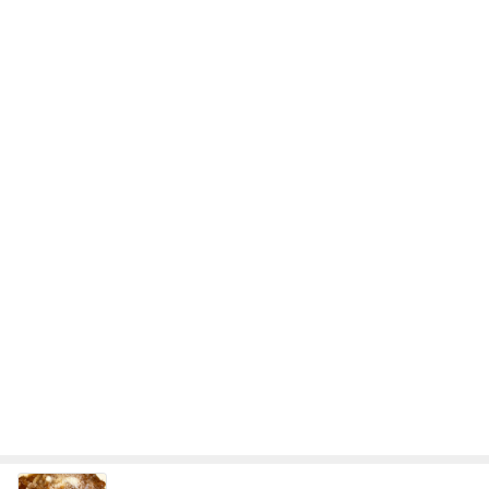
危険水域に達したアラフォーの体重
Amebaトピックス
11時間前
当ブログの売り上げ件数、一部公開します…
世帯年収500万 ゆるゆる4人家族の節約ブログ 〜
1日前
ケチ旦那と金銭感覚マヒ嫁の日々〜