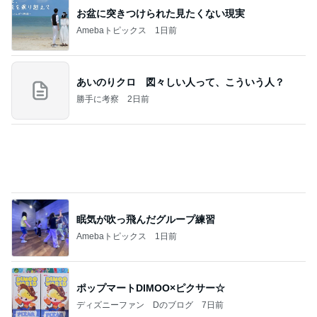
お盆に突きつけられた見たくない現実
Amebaトピックス
1日前
あいのりクロ 図々しい人って、こういう人？
勝手に考察
2日前
眠気が吹っ飛んだグループ練習
Amebaトピックス
1日前
ポップマートDIMOO×ピクサー☆
ディズニーファン Dのブログ
7日前
若乃花 とろろ蕎麦と餃子で一人飯
Amebaトピックス
2日前