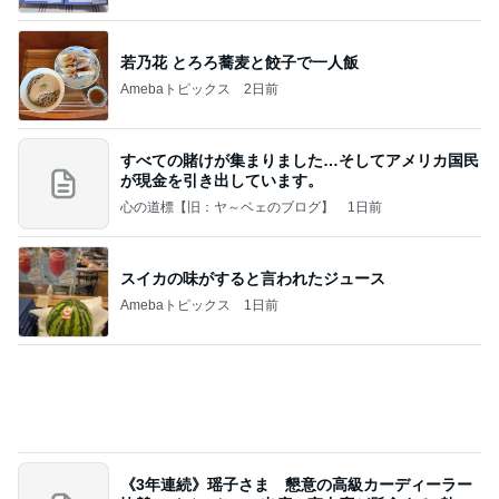
すべての賭けが集まりました…そしてアメリカ国民
が現金を引き出しています。
心の道標【旧：ヤ～ベェのブログ】
1日前
スイカの味がすると言われたジュース
Amebaトピックス
1日前
《3年連続》瑶子さま 懇意の高級カーディーラー
協賛のイベントにご出席…宮内庁が懸念する“熱心
すぎ
hirokoの✿Love＆Awakening✿
8日前