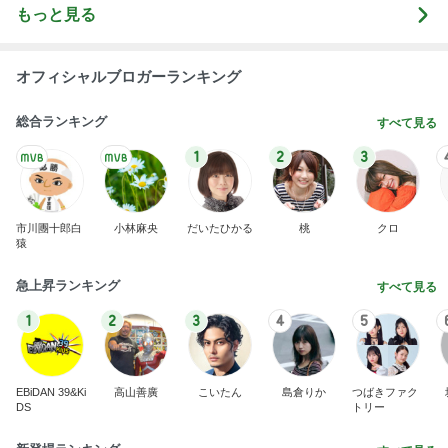
もっと見る
オフィシャルブロガーランキング
総合ランキング
すべて見る
1
2
3
市川團十郎白
小林麻央
だいたひかる
桃
クロ
猿
急上昇ランキング
すべて見る
1
2
3
4
5
EBiDAN 39&Ki
高山善廣
こいたん
島倉りか
つばきファク
DS
トリー