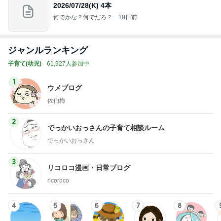
2026/07/28(K) 4本
何でかな？何でだろ？
10日前
ジャンルランキング
子育て(幼児)
61,927人参加中
1
ウメブログ
佐伯梅
2
でっかいおっさんの子育て相談ルーム
でっかいおっさん
3
リコロコ漫画・日常ブログ
ricoroco
4
5
6
7
8