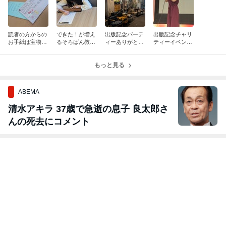
読者の方からの
できた！が増え
出版記念パーテ
出版記念チャリ
お手紙は宝物で
るそろばん教室
ィーありがとう
ティーイベント
す。
☺
ございまし
無事終了しまし
た！！☺
た！
もっと見る
ABEMA
清水アキラ 37歳で急逝の息子 良太郎さ
んの死去にコメント