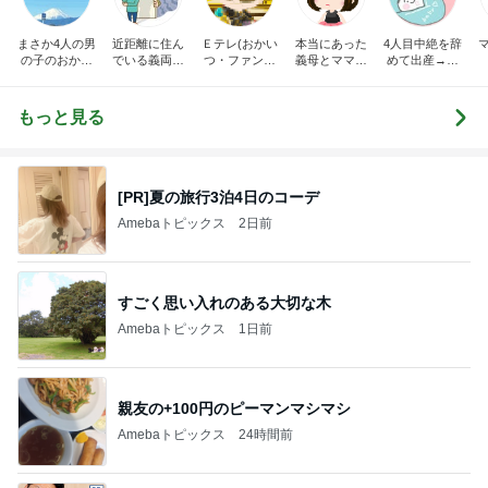
まさか4人の男
近距離に住ん
Ｅテレ(おかい
本当にあった
4人目中絶を辞
の子のおかあ
でいる義両親
つ・ファンタ
義母とママ友
めて出産→パ
さんになるな
に苦しめられ
ーネ！)の日々
の話
イプカット◆
んて。
てます。
共働き夫婦の4
人育児
もっと見る
[PR]夏の旅行3泊4日のコーデ
Amebaトピックス
2日前
すごく思い入れのある大切な木
Amebaトピックス
1日前
親友の+100円のピーマンマシマシ
Amebaトピックス
24時間前