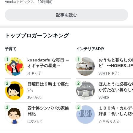
Amebaトピックス
10時間前
記事を読む
トップブロガーランキング
子育て
インテリア&DIY
1
1
kosodatefulな毎日 ～
おうちと暮らしの
オギャ子の暴走～
ピ 〜HOME&LI
オギャ子
yuki (ドキ子）
2
2
日曜日は９時まで寝た
ほんとうに必要な
い。
か持たない暮らし
ep Life Simple
あべかわ
yukiko
ンテリアのきろく
3
3
四十路シンパパの家族
１００均・カルデ
日記
好き！食いしん坊
らりん☆のブログ
はやパパ
☆きらりん☆