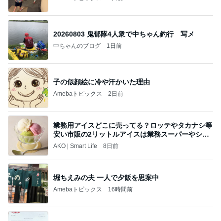
20260803 鬼郁隊4人衆で中ちゃん釣行 写メ
中ちゃんのブログ
1日前
子の似顔絵に冷や汗かいた理由
Amebaトピックス
2日前
業務用アイスどこに売ってる？ロッテやタカナシ等
安い市販の2リットルアイスは業務スーパーやシャ
トレ
AKO | Smart Life
8日前
堀ちえみの夫 一人で夕飯を思案中
Amebaトピックス
16時間前