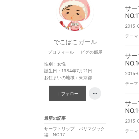
サー
NO.1
2015-
テーマ
でこぼこガール
プロフィール
ピグの部屋
サー
NO.1
性別：
女性
誕生日：
1984年7月21日
2015-0
お住まいの地域：
東京都
テーマ
フォロー
サー
NO.1
最新の記事
2015-
サーフトリップ バリマジック
テーマ
編 NO.17