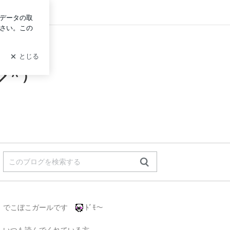
グイン
◇＾）
でこぼこガールです
ﾄﾞﾓ～
いつも読んでくれている方、