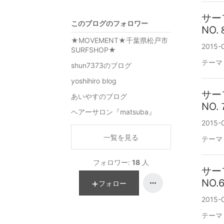
サー
このブログのフォロワー
NO.
★MOVEMENT★千葉県松戸市
2015-0
SURFSHOP★
テーマ
shun7373のブログ
yoshihiro blog
サー
あいやすのブログ
NO.
ヘアーサロン『matsuba』
2015-0
一覧を見る
テーマ
フォロワー:
18
人
サー
NO.
フォロー
2015-
テーマ