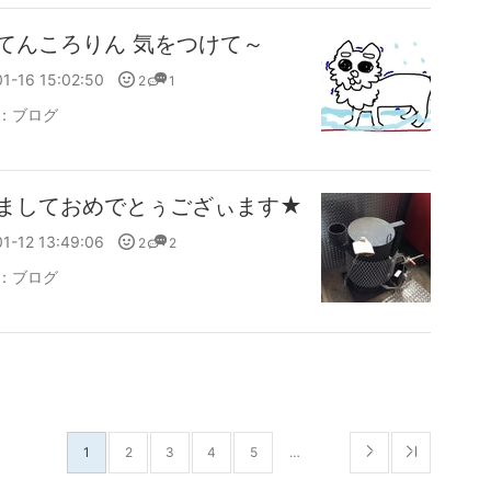
てんころりん 気をつけて～
1-16 15:02:50
2
1
：
ブログ
ましておめでとぅござぃます★
1-12 13:49:06
2
2
：
ブログ
1
2
3
4
5
…