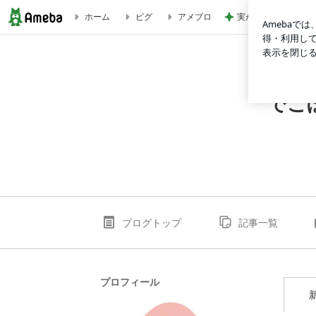
実がならず花も咲か
ホーム
ピグ
アメブロ
ブログ記事一覧｜でこぼこガール 山も海も 楽しもう（＾◇
でこ
ブログトップ
記事一覧
プロフィール