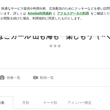
ない寂しい庭
芸能人ブログ
人気ブログ
新規登録
ロ
＾）
ぼこガール 山も海も 楽しもう（＾
☆☆☆
画像一覧
動画一覧
新着
月別
テーマ別
アメンバー限定