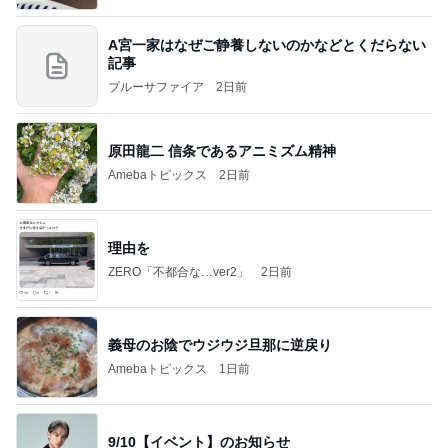
A宮一家はなぜご静養しないのかなどとくだらない
記事
ブルーサファイア
2日前
原田龍二 信条であるアニミズム精神
Amebaトピックス
2日前
理由を
ZERO「不都合な…ver2」
2日前
義母のお陰でウジウジ旦那に逆戻り
Amebaトピックス
1日前
9/10【イベント】のお知らせ