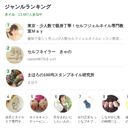
ジャンルランキング
ネイル
13,487人参加中
1
東京・少人数で親身丁寧！セルフジェルネイル専門教
室Ｍａｙ
趣味で楽しく学ぶ♫少人数セルフジェルネイルレッスン教室・東京
2
セルフネイラー きゃの
canon0k73/きゃの
3
まほろの100均スタンプネイル研究所
まほろ
4
5
6
7
8
自爪とネイル
ネイルキャン
爪をきれいに
☆ﾃﾗ乙女ちっ
しなやかに私
ケア専門サロ
ディーピンク
したい人のた
くなプチプラ
の時間♡とき
ン プリナチュ
ミリーブログ
めのネイルサ
ネイル☆
めきnail diary