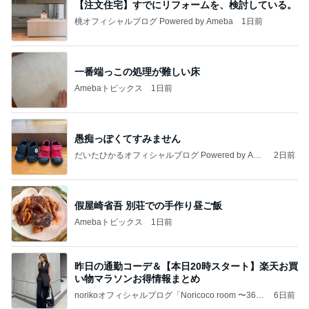
【注文住宅】すでにリフォームを、検討している。
桃オフィシャルブログ Powered by Ameba
1日前
一番端っこの処理が難しい床
Amebaトピックス
1日前
愚痴っぽくてすみません
だいたひかるオフィシャルブログ Powered by Ame
2日前
ba
假屋崎省吾 別荘での手作り昼ご飯
Amebaトピックス
1日前
昨日の通勤コーデ＆【本日20時スタート】楽天お買
い物マラソンお得情報まとめ
norikoオフィシャルブログ「Noricoco room 〜365
6日前
日コーディネート日記〜」Powered by Ameba