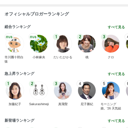
オフィシャルブロガーランキング
総合ランキング
すべて見る
1
2
3
市川團十郎白
小林麻央
だいたひかる
桃
クロ
猿
急上昇ランキング
すべて見る
1
2
3
4
5
加藤紀子
Sakurashimeji
真飛聖
尼子勝紀
モーニング
娘。'26 天気組
新登場ランキング
すべて見る