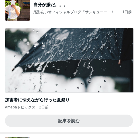
自分が嫌だ。。。
尾形あいオフィシャルブログ「サンキューー！！尾
1日前
形家です！by嫁」Powered by Ameba
加害者に怯えながら行った夏祭り
Amebaトピックス
2日前
記事を読む