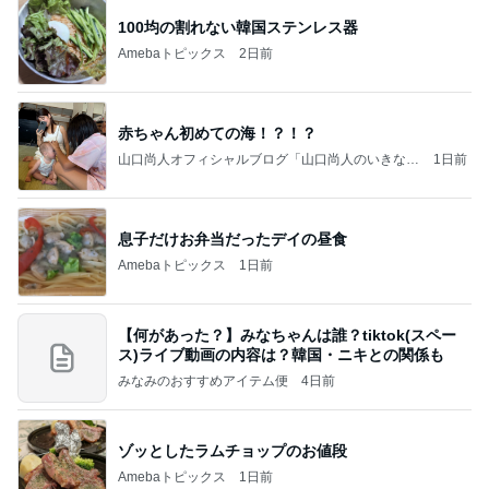
100均の割れない韓国ステンレス器
Amebaトピックス
2日前
赤ちゃん初めての海！？！？
山口尚人オフィシャルブログ「山口尚人のいきなり
1日前
パパになったけど美容師も続けてます。」Powered
by Ameba
息子だけお弁当だったデイの昼食
Amebaトピックス
1日前
【何があった？】みなちゃんは誰？tiktok(スペー
ス)ライブ動画の内容は？韓国・ニキとの関係も
みなみのおすすめアイテム便
4日前
ゾッとしたラムチョップのお値段
Amebaトピックス
1日前