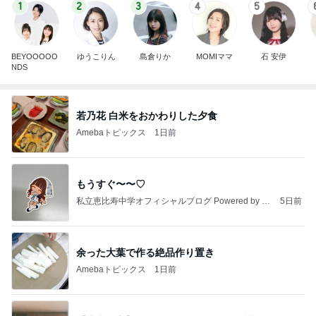
1
2
3
4
5
BEYOOOOO
ゆうこりん
島倉りか
MOMIママ
石 安伊
NDS
若乃花 白米をおかわりした夕食
Amebaトピックス
1日前
もうすぐ〜〜♡
私立恵比寿中学オフィシャルブログ Powered by A
5日前
meba
余った大葉で作る絶品作り置き
Amebaトピックス
1日前