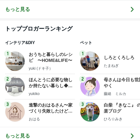
ールの公式ブ
ロンR.Queen
ログ
Nail＜検見川
もっと見る
＞
トップブロガーランキング
インテリア&DIY
ペット
1
1
おうちと暮らしのレシ
しろとくろしろ
ピ 〜HOME&LIFE〜
たまねぎ
yuki (ドキ子）
2
2
ほんとうに必要な物し
母さんは今日も世
か持たない暮らし◆Ke
やく
ep Life Simple◆〜イ
yukiko
藤緒 ミルカ
ンテリアのきろく〜
3
3
進撃のおはるさん〜家
白柴 『きなこ』 
づくり失敗したけど私
楽ブログ
は元気です〜
おはる
ひろ☆みき
もっと見る