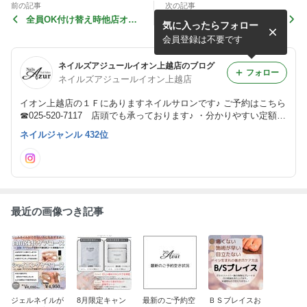
前の記事
次の記事
全員OK付け替え時他店オフ
全員OK！オプション角質除
気に入ったらフォロー
無料キャンペーン！
去キャンペーン！
会員登録は不要です
ネイルズアジュールイオン上越店のブログ
フォロー
ネイルズアジュールイオン上越店
イオン上越店の１Ｆにありますネイルサロンです♪ ご予約はこちら
☎︎025-520-7117 店頭でも承っております♪ ・分かりやすい定額制
・痛くない巻き爪ケア ・ケアメニューも豊富 お気軽にお問合せく
ネイルジャンル 432位
ださいませ❤
最近の画像つき記事
ジェルネイルが
8月限定キャン
最新のご予約空
ＢＳブレイスお