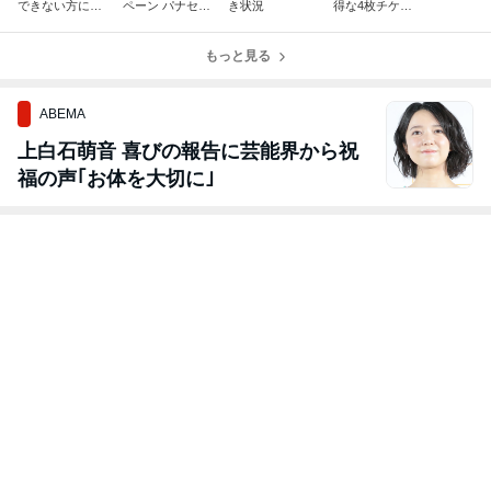
できない方にお
ペーン パナセト
き状況
得な4枚チケッ
すすめ！ハンド
ーキョー商品1
ト登場！！
ケアメニュー★
0%OFFセール
もっと見る
ABEMA
上白石萌音 喜びの報告に芸能界から祝
福の声｢お体を大切に｣