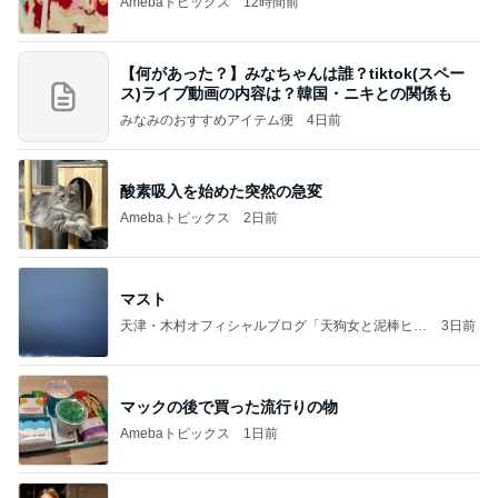
Amebaトピックス
12時間前
【何があった？】みなちゃんは誰？tiktok(スペー
ス)ライブ動画の内容は？韓国・ニキとの関係も
みなみのおすすめアイテム便
4日前
酸素吸入を始めた突然の急変
Amebaトピックス
2日前
マスト
天津・木村オフィシャルブログ「天狗女と泥棒ヒゲ
3日前
男」Powered by Ameba
マックの後で買った流行りの物
Amebaトピックス
1日前