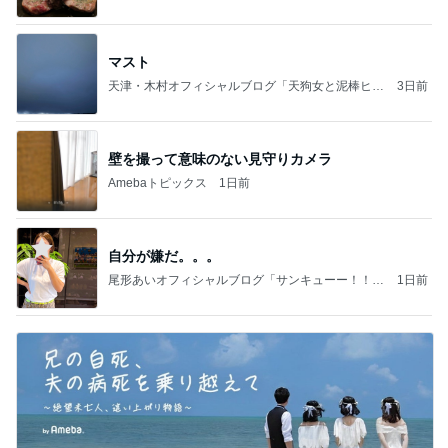
マスト
天津・木村オフィシャルブログ「天狗女と泥棒ヒゲ
3日前
男」Powered by Ameba
壁を撮って意味のない見守りカメラ
Amebaトピックス
1日前
自分が嫌だ。。。
尾形あいオフィシャルブログ「サンキューー！！尾
1日前
形家です！by嫁」Powered by Ameba