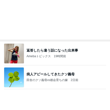
怖くてしたことがない子どもの耳かき
Amebaトピックス
1日前
強子の楽しい（？）ママ友トラブル【年長編】第10
1話
ウメブログ
4日前
メンバーに褒められた涙袋のメイク
Amebaトピックス
1日前
能登揺れ、東北も⚠️夢見が増えて来ました❗️注意し
てください❗️
マリアオフィシャルブログ「ひむかの風にさそわれ
2日前
て」Powered by Ameba
次女を残し私だけ退院での大号泣