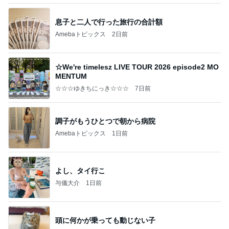
【秩父鉄道】８/２～１１/３０開催 ガリガリ君が
秩父鉄道に遊びにやってくる！のご紹介です
秩父市議会議員 黒澤秀之 ブログ Powered by Ame
10日前
ba