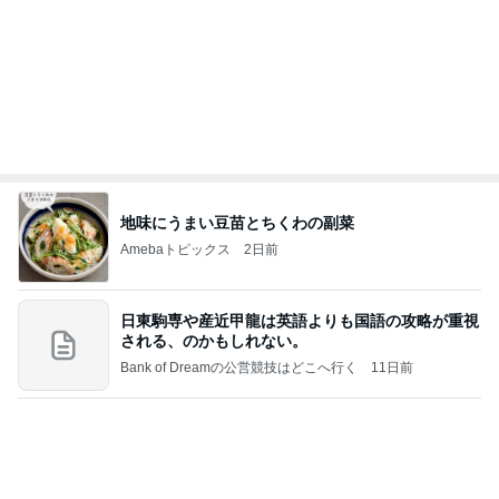
息子と二人で行った旅行の合計額
Amebaトピックス
2日前
☆We're timelesz LIVE TOUR 2026 episode2 MO
MENTUM
☆☆☆ゆきちにっき☆☆☆
7日前
調子がもうひとつで朝から病院
Amebaトピックス
1日前
よし、タイ行こ
与儀大介
1日前
頭に何かが乗っても動じない子
Amebaトピックス
1日前