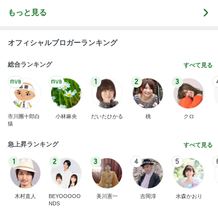
もっと見る
オフィシャルブロガーランキング
総合ランキング
すべて見る
1
2
3
市川團十郎白
小林麻央
だいたひかる
桃
クロ
猿
急上昇ランキング
すべて見る
1
2
3
4
5
木村直人
BEYOOOOO
美川憲一
吉岡淳
水森かおり
NDS