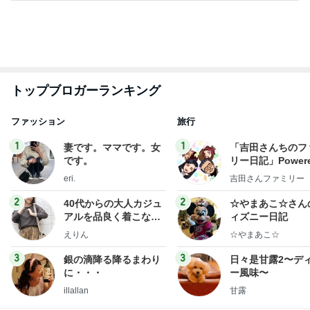
トップブロガーランキング
ファッション
旅行
1
1
妻です。ママです。女
「吉田さんちのフ
です。
リー日記」Powere
y Ameba 吉田さ
eri.
吉田さんファミリー
ミリーオフィシャ
ログ
2
2
40代からの大人カジュ
☆やまあこ☆さん
アルを品良く着こなす
ィズニー日記
ファッションブログ
えりん
☆やまあこ☆
3
3
銀の滴降る降るまわり
日々是甘露2〜デ
に・・・
ー風味〜
illallan
甘露