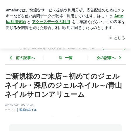
ご新規様のご来店～初めてのジェルネイル・深爪のジェルネイ
ル～/青山ネイルサロンアリューム | 深爪矯正 自爪育成ネイル
アプリをダウンロードして
ブログの更新通知
を受け取りまし
開く
サロン【 噛み爪 そり爪 デコボコ爪 むしり癖】 東京・町田 ｜
ょう。
小田急線 横浜線 ネイルサロンアリューム
深爪矯正 自爪育成ネイルサロン【 噛み爪 そ
フォロー
り爪 デコボコ爪 むしり癖】 東京・町田 ｜小
田急線 横浜線 ネイルサロンアリューム
前の記事へ
一覧
次の記事へ
ご新規様のご来店～初めてのジェル
ネイル・深爪のジェルネイル～/青山
ネイルサロンアリューム
2013-05-20 05:00:40
テーマ：
├ 深爪のネイル