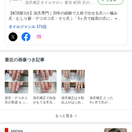
深爪矯正ネイルサロン 東京 町田 爪の長さだし 噛み爪、反り爪、爪の凸凹 ネイルサロンアリューム
【町田駅1分】深爪専門｜20年の経験で人前で出せる爪へ✨️噛み
爪・むしり癖・デコボコ爪・そり爪｜「3ヶ月で縦長の爪に」 ▪️ハ
ンド・フット深爪矯正 ▪️高校生〜70代 ▪️女性男性対応 /2010年open
ネイルジャンル 171位
青山通り→下北沢→町田
最近の画像つき記事
深爪・デコボコ
深爪矯正で自信
深爪矯正は９割
深爪矯正 たった
爪の育成 もっと
がもてる手元に
以上がはじめて
3ヶ月で爪がこ
はやく始めてお
かわりました！/
です。痛みはあ
んなに育ちます/
けばよかったで
男性深爪矯正 メ
りません/深爪ネ
噛み爪 深爪ネイ
す/噛み爪 爪の
ンズ深爪矯正 深
もっと見る
イル 爪むしり
ル むしり癖 爪
デコボコ
爪男性ネイル
皮膚むしり癖
噛み癖
ABEMA