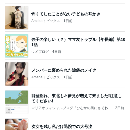
Amebaトピックス
21時間前
大当たり？！ディズニーストア夏祭り…何当た
る？！夏祭りくじに挑戦！！！
高校生Dヲタ Ꭰ-ᎮꭵꭹꭴのDisneyにっき！！✎ܚ
14日前