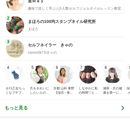
室Ｍａｙ
趣味で楽しく学ぶ♫少人数セルフジェルネイルレッスン教室・東京
2
まほろの100均スタンプネイル研究所
まほろ
3
セルフネイラー きゃの
canon0k73/きゃの
4
5
6
7
8
☆ﾃﾗ乙女ちっ
爪をきれいに
京都 山科 東野
しなやかに私
浦和・爪の健
深
くなプチプラ
したい人のた
【深爪 ･巻き
の時間♡とき
康を第一に考
ネイル☆
めのネイルサ
爪】 専門サロ
めきnail diary
えた上品ネイ
ロンR.Queen
ン サンセリテ
ルデザインが
Nail＜検見川
〈爪の悩みに
人気のネイル
田
もっと見る
＞
お困りの方〉
サロン・ネイ
ルスクール・
ロ
ローズクレ
ア・