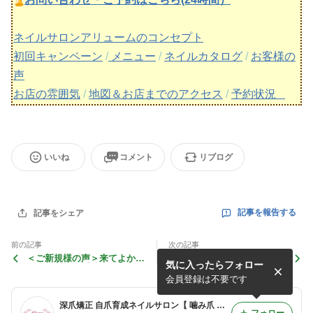
ネイルサロンアリュームのコンセプト
初回キャンペーン
/
メニュー
/
ネイルカタログ
/
お客様の
声
お店の雰囲気
/
地図＆お店までのアクセス
/
予約状況
いいね
コメント
リブログ
記事を報告する
記事をシェア
前の記事
次の記事
＜ご新規様の声＞来てよかっ
まっすぐフレンチ/青山ネイ
気に入ったらフォロー
たです！！/青山ネイルサロ
ルサロンアリューム
ンアリューム
会員登録は不要です
深爪矯正 自爪育成ネイルサロン【 噛み爪 そり爪 デコボコ爪 むしり癖】 東京・町田 ｜小田急線 横浜線 ネイルサロンアリューム
フォロー