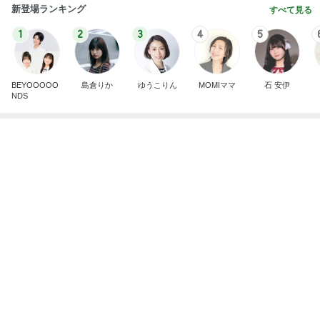
新登場ランキング
すべて見る
1
2
3
4
5
BEYOOOOO
島倉りか
ゆうこりん
MOMIママ
石 安伊
NDS
スーパーで買った牛カルビ重とスイカ
Amebaトピックス
1日前
悲しすぎて立ち直れない。
クロオフィシャルブログPowered by Ameba
2日前