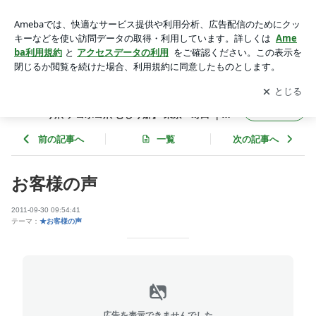
お客様の声 | 深爪矯正 自爪育成ネイルサロン【 噛み爪 そり爪
デコボコ爪 むしり癖】 東京・町田 ｜小田急線 横浜線 ネイル
アプリをダウンロードして
ブログの更新通知
を受け取りまし
開く
サロンアリューム
ょう。
深爪矯正 自爪育成ネイルサロン【 噛み爪 そ
フォロー
り爪 デコボコ爪 むしり癖】 東京・町田 ｜小
田急線 横浜線 ネイルサロンアリューム
前の記事へ
一覧
次の記事へ
お客様の声
2011-09-30 09:54:41
テーマ：
★お客様の声
広告を表示できませんでした