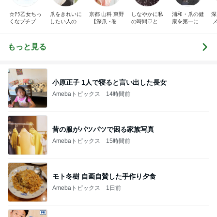
☆ﾃﾗ乙女ちっ
爪をきれいに
京都 山科 東野
しなやかに私
浦和・爪の健
深
くなプチプラ
したい人のた
【深爪 ･巻き
の時間♡とき
康を第一に考
ネイル☆
めのネイルサ
爪】 専門サロ
めきnail diary
えた上品ネイ
ロンR.Queen
ン サンセリテ
ルデザインが
Nail＜検見川
〈爪の悩みに
人気のネイル
田
もっと見る
＞
お困りの方〉
サロン・ネイ
ルスクール・
ロ
ローズクレ
ア・
小原正子 1人で寝ると言い出した長女
Amebaトピックス
14時間前
昔の服がパツパツで困る家族写真
Amebaトピックス
15時間前
モト冬樹 自画自賛した手作り夕食
Amebaトピックス
1日前