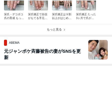
深爪・デコボコ
深爪矯正で自信
深爪矯正は９割
深爪矯正 たった
爪の育成 もっと
がもてる手元に
以上がはじめて
3ヶ月で爪がこ
はやく始めてお
かわりました！/
です。痛みはあ
んなに育ちます/
けばよかったで
男性深爪矯正 メ
りません/深爪ネ
噛み爪 深爪ネイ
す/噛み爪 爪の
ンズ深爪矯正 深
もっと見る
イル 爪むしり
ル むしり癖 爪
デコボコ
爪男性ネイル
皮膚むしり癖
噛み癖
ABEMA
元ジャンポケ斉藤被告の妻がSNSを更
新