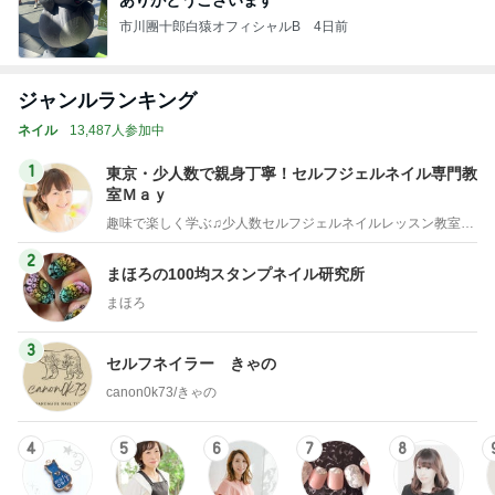
市川團十郎白猿オフィシャルB
4日前
ジャンルランキング
ネイル
13,487人参加中
1
東京・少人数で親身丁寧！セルフジェルネイル専門教
室Ｍａｙ
趣味で楽しく学ぶ♫少人数セルフジェルネイルレッスン教室・東京
2
まほろの100均スタンプネイル研究所
まほろ
3
セルフネイラー きゃの
canon0k73/きゃの
4
5
6
7
8