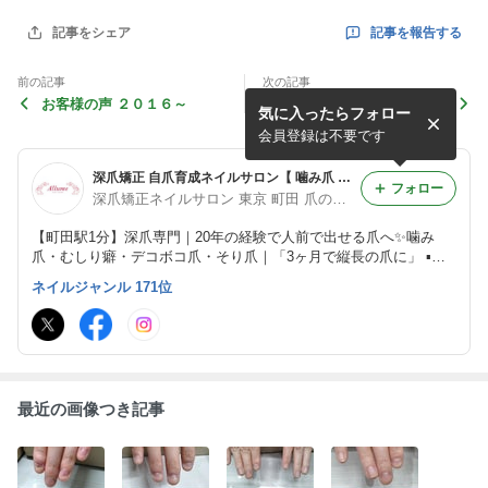
記事を報告する
記事をシェア
前の記事
次の記事
お客様の声 ２０１６～
花嫁さんネイル～ハンド＆フ
気に入ったらフォロー
ット
会員登録は不要です
深爪矯正 自爪育成ネイルサロン【 噛み爪 そり爪 デコボコ爪 むしり癖】 東京・町田 ｜小田急線 横浜線 ネイルサロンアリューム
フォロー
深爪矯正ネイルサロン 東京 町田 爪の長さだし 噛み爪、反り爪、爪の凸凹 ネイルサロンアリューム
【町田駅1分】深爪専門｜20年の経験で人前で出せる爪へ✨️噛み
爪・むしり癖・デコボコ爪・そり爪｜「3ヶ月で縦長の爪に」 ▪️ハ
ンド・フット深爪矯正 ▪️高校生〜70代 ▪️女性男性対応 /2010年open
ネイルジャンル 171位
青山通り→下北沢→町田
最近の画像つき記事