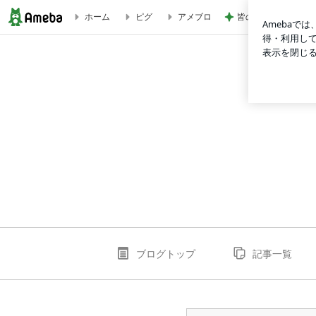
皆のおかげで続けら
ホーム
ピグ
アメブロ
《nail salon base》夏のビタミンカラー☆ネイル | nail-salon
ブログトップ
記事一覧