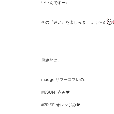
いいんですー♪
その『迷い』を楽しみましょう〜♬
最終的に、
maogelサマーコフレの、
#6SUN 赤み❤️
#7RISE オレンジみ🧡