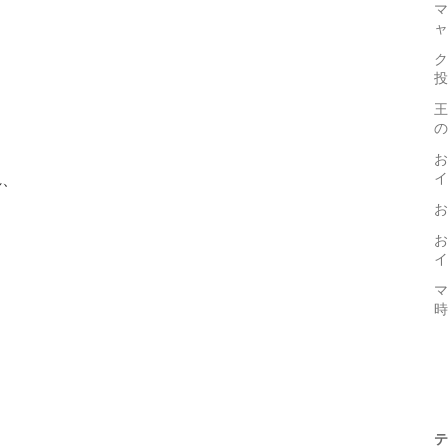
マ
ャ
ク
投
王
の
お
れ、
イ
お
お
イ
マ
時
テ