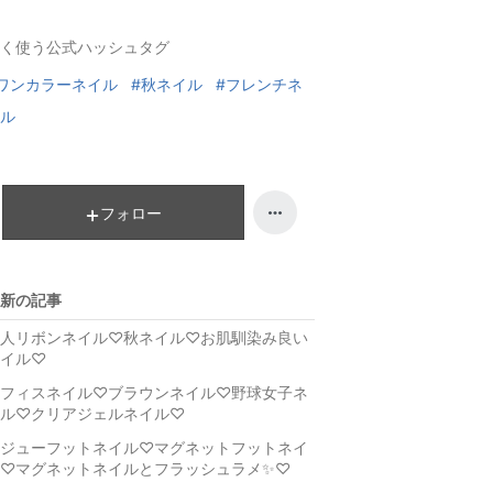
キ
ン
く使う公式ハッシュタグ
ン
キ
グ
ン
ワンカラーネイル
#秋ネイル
#フレンチネ
上
グ
ル
昇
上
昇
フォロー
新の記事
人リボンネイル♡秋ネイル♡お肌馴染み良い
イル♡
フィスネイル♡ブラウンネイル♡野球女子ネ
ル♡クリアジェルネイル♡
ジューフットネイル♡マグネットフットネイ
♡マグネットネイルとフラッシュラメ✨♡