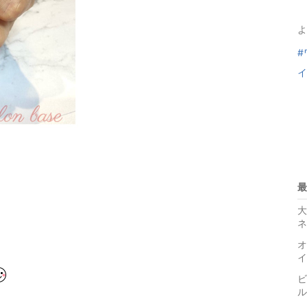
よ
#
イ
最
大
ネ
オ
イ
ビ
ル