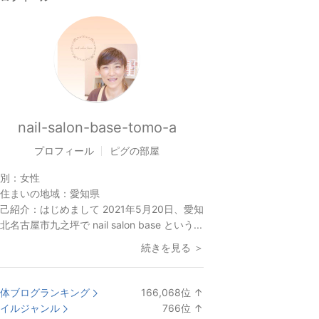
nail-salon-base-tomo-a
プロフィール
ピグの部屋
別：
女性
住まいの地域：
愛知県
己紹介：
はじめまして 2021年5月20日、愛知
北名古屋市九之坪で nail salon base という...
続きを見る ＞
体ブログランキング
166,068
位
↑
ラ
イルジャンル
766
位
↑
ン
ラ