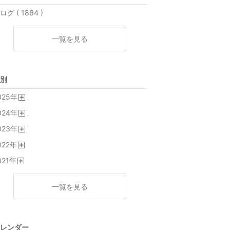
ログ ( 1864 )
一覧を見る
別
025
年
開
024
年
く
開
023
年
く
開
022
年
く
開
021
年
く
開
く
一覧を見る
レンダー