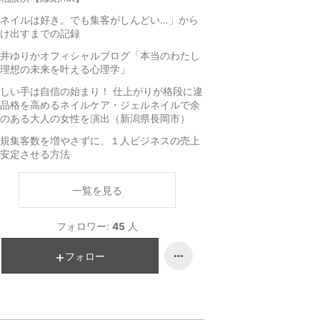
ネイルは好き。でも集客がしんどい…」から
け出すまでの記録
井ゆりかオフィシャルブログ「本当のわたし
理想の未来を叶える心理学」
しい手は自信の始まり！ 仕上がりが格段に違
品格を高めるネイルケア・ジェルネイルで余
のある大人の女性を演出（新潟県長岡市）
規集客数を増やさずに、１人ビジネスの売上
安定させる方法
一覧を見る
フォロワー:
45
人
フォロー