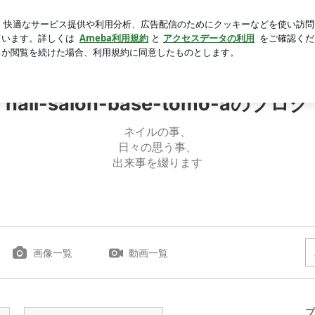
れたブログ生活
芸能人ブログ
人気ブログ
新規登録
-base-tomo-aのブログ
nail-salon-base-tomo-aのブログ
ネイルの事、
日々の思う事、
出来事を綴ります
画像一覧
動画一覧
プ