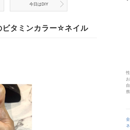
今日はDIY
se》夏のビタミンカラー☆ネイル
性
お
自
県
全
ネ