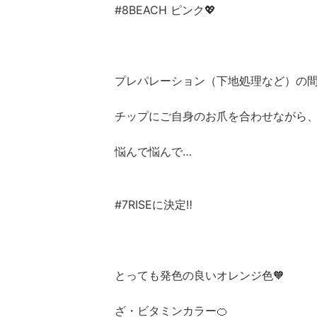
#8BEACH ピンク💖
プレパレーション（下地処理など）の
チップにご自身のお爪を合わせながら
悩んで悩んで…
#7RISEに決定‼️
とっても発色の良いオレンジ色🧡
ざ・ビタミンカラー🍊