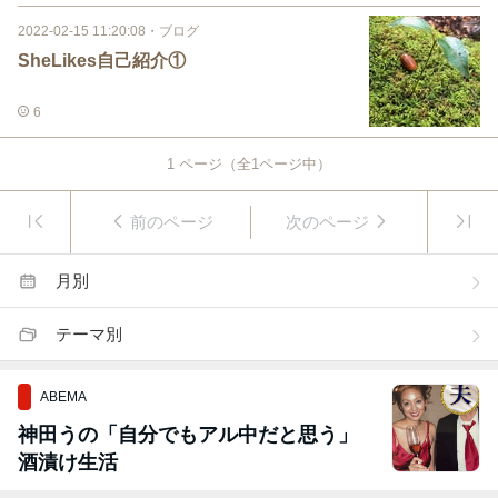
2022-02-15 11:20:08
・
ブログ
SheLikes自己紹介①
6
1
ページ（全
1
ページ中）
前のページ
次のページ
月別
テーマ別
ABEMA
神田うの「自分でもアル中だと思う」
酒漬け生活