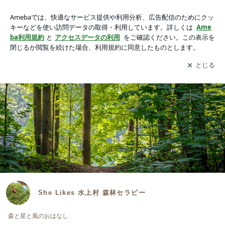
She Likes 水上村 森林セラピー
アプリをダウンロードして
ブログの更新通知
を受け取りまし
開く
ょう。
She Likes 水上村 森林セラピー
森と星と風のおはなし