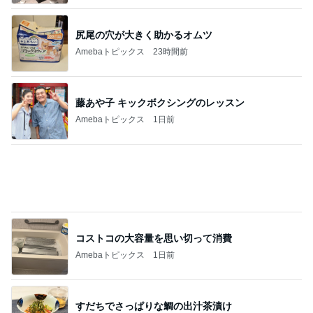
小原正子 臨時休業で最後の温泉に
Amebaトピックス
2日前
記事を読む
梅を干さなくちゃと焦っている時間
Amebaトピックス
2日前
コメダで食べた充分高級なかき氷
Amebaトピックス
1日前
薬が貰えず汗でドロドロだった日
Amebaトピックス
1日前