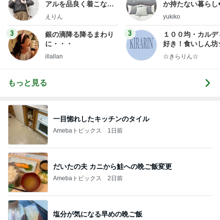
アルを品良く着こなす
か持たない暮らし
ファッションブログ
ep Life Simple
えりん
yukiko
ンテリアのきろく
3
3
銀の滴降る降るまわり
１００均・カルデ
に・・・
好き！食いしん坊
らりん☆のブログ
illallan
☆きらりん☆
もっと見る
一目惚れしたキッチンのタイル
Amebaトピックス
1日前
だいたの夫 カニから鮭への晩ご飯変更
Amebaトピックス
2日前
塩分が気になる早めの晩ご飯