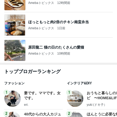
Amebaトピックス
12時間前
ほっともっと肉2倍のチキン南蛮弁当
Amebaトピックス
1日前
原田龍二 猫の日のたくさんの愛猫
Amebaトピックス
10時間前
トップブロガーランキング
ファッション
インテリア&DIY
1
1
妻です。ママです。女
おうちと暮らしの
です。
ピ 〜HOME&LI
eri.
yuki (ドキ子）
2
2
40代からの大人カジュ
ほんとうに必要な