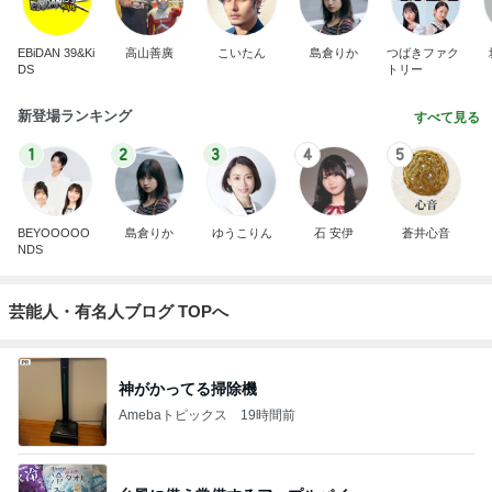
EBiDAN 39&Ki
高山善廣
こいたん
島倉りか
つばきファク
DS
トリー
新登場ランキング
すべて見る
1
2
3
4
5
BEYOOOOO
島倉りか
ゆうこりん
石 安伊
蒼井心音
NDS
芸能人・有名人ブログ TOPへ
神がかってる掃除機
Amebaトピックス
19時間前