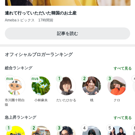
連れて行っていただいた韓国のお土産
Amebaトピックス
17時間前
記事を読む
オフィシャルブロガーランキング
総合ランキング
すべて見る
1
2
3
市川團十郎白
小林麻央
だいたひかる
桃
クロ
猿
急上昇ランキング
すべて見る
1
2
3
4
5