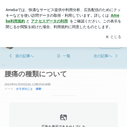
腰痛の種類について | 横浜鶴見 ながとも接骨院
アプリをダウンロードして
ブログの更新通知
を受け取りまし
開く
ょう。
横浜鶴見 ながとも接骨院
フォロー
前の記事へ
一覧
次の記事へ
腰痛の種類について
2022年01月05日(水) 11時25分38秒
テーマ：
カラダのこと 体幹
広告を表示できませんでした