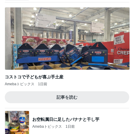
コストコで子どもが喜ぶ手土産
Amebaトピックス
1日前
記事を読む
お空転属日に足したバナナと干し芋
Amebaトピックス
1日前
バターと塩で焼いたうますぎるパン
Amebaトピックス
21時間前
カルディで即完売した伝説の商品
Amebaトピックス
14時間前