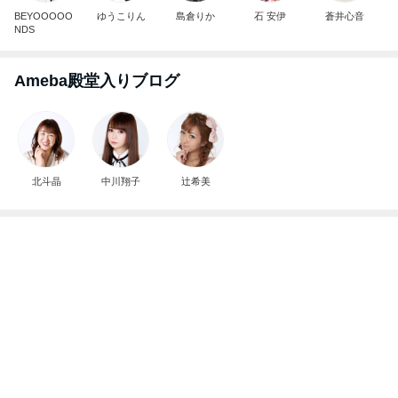
北斗晶
中川翔子
辻希美