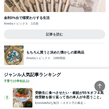
もちろん買うと決めた懐かしの新商品
Amebaトピックス
18時間前
ジャンル人気記事ランキング
子育て(小学生以上)
受験生に食べさせたい・銀鮭が55％オフ＆高
校受験を振り返って当の本人が今思うこと。
1
kosodatefulな毎日 ～オギャ子の暴走～
【気になる匂い】瞬間で消すならデオドラン
トスプレー！＆部活引退セレモニー行ってき
2
た
kosodatefulな毎日 ～オギャ子の暴走～