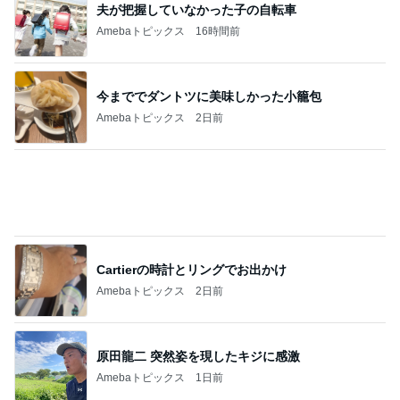
今まででダントツに美味しかった小籠包
Amebaトピックス
2日前
Cartierの時計とリングでお出かけ
Amebaトピックス
2日前
原田龍二 突然姿を現したキジに感激
Amebaトピックス
1日前
パパ部門ランキング
佐々木健介
山口尚人
杉浦太陽
薬丸裕英
安藤翼