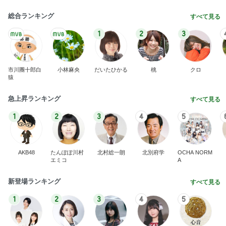
急上昇ランキング
すべて見る
1
2
3
4
5
AKB48
たんぽぽ川村
北村総一朗
北別府学
OCHA NORM
エミコ
A
新登場ランキング
すべて見る
1
2
3
4
5
BEYOOOOO
ゆうこりん
島倉りか
石 安伊
蒼井心音
NDS
Ameba殿堂入りブログ