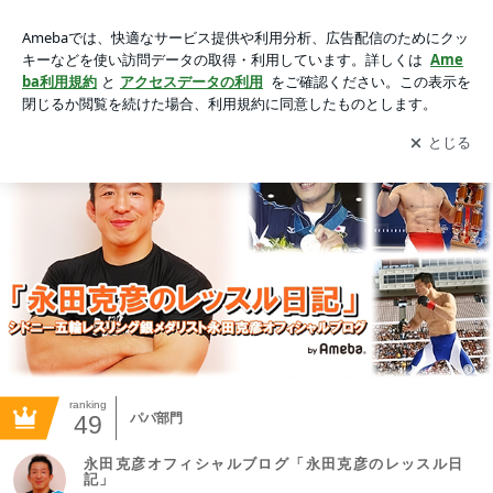
永田克彦オフィシャルブログ「永田克彦のレッスル日記」Pow
ered by Ameba
アプリをダウンロードして
ブログの更新通知
を受け取りまし
開く
ょう。
ranking
49
パパ部門
永田克彦オフィシャルブログ「永田克彦のレッスル日
記」