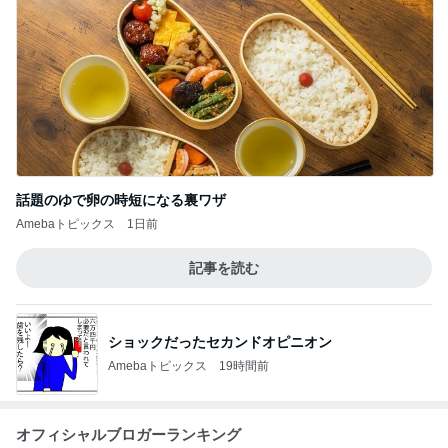
話題のゆで卵の時短になる裏ワザ
Amebaトピックス
1日前
記事を読む
ショックだったセカンドオピニオン
Amebaトピックス
19時間前
オフィシャルブロガーランキング
総合ランキング
すべて見る
1
2
3
市川團十郎白
小林麻央
だいたひかる
桃
クロ
猿