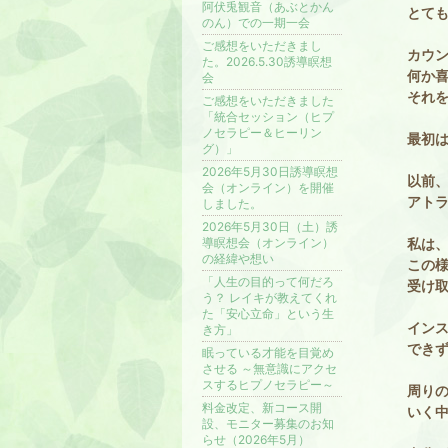
阿伏兎観音（あぶとかん
とて
のん）での一期一会
ご感想をいただきまし
カウ
た。2026.5.30誘導瞑想
何か
会
それ
ご感想をいただきました
「統合セッション（ヒプ
ノセラピー＆ヒーリン
最初
グ）」
2026年5月30日誘導瞑想
以前
会（オンライン）を開催
アト
しました。
2026年5月30日（土）誘
導瞑想会（オンライン）
私は
の経緯や想い
この
「人生の目的って何だろ
受け
う？ レイキが教えてくれ
た「安心立命」という生
イン
き方」
でき
眠っている才能を目覚め
させる ～無意識にアクセ
スするヒプノセラピー～
周り
料金改定、新コース開
いく
設、モニター募集のお知
らせ（2026年5月）