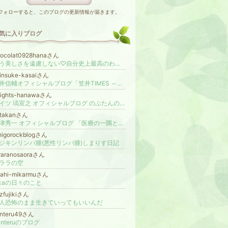
フォローすると、このブログの更新情報が届きます。
気に入りブログ
hocolat0928hanaさん
もう美しさを遠慮しない♡自分史上最高のわたしに会いに行く amical®bodycareトレーナー長嶺香織@広島
insuke-kasaiさん
笠井信輔オフィシャルブログ「笠井TIMES ～人生プラマイゼロがちょうどいい～」Powered by Ameba
nights-hanawaさん
ナイツ 塙宣之 オフィシャルブログ のぶたんの「ヤホー」で調べました by Ameba
etakanさん
大津秀一 オフィシャルブログ 「医療の一隅と、人の生を照らす」 Powered by Ameba
higorockblogさん
ジキンリンパ腫(悪性リンパ腫)しまりす日記
raranosaoraさん
ララの空
kahi-mikarmuさん
ikaの日々のこと
zfujikiさん
人恐怖のまま生きていってもいいんだ
anteru49さん
anteruのブログ