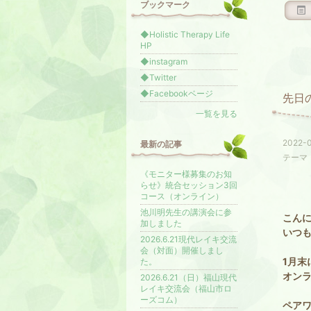
ブックマーク
◆Holistic Therapy Life
HP
◆instagram
◆Twitter
◆Facebookベージ
先日
一覧を見る
2022-0
最新の記事
テーマ
《モニター様募集のお知
らせ》統合セッション3回
コース（オンライン）
池川明先生の講演会に参
こん
加しました
いつ
2026.6.21現代レイキ交流
会（対面）開催しまし
1月
た。
オン
2026.6.21（日）福山現代
レイキ交流会（福山市ロ
ーズコム）
ペア