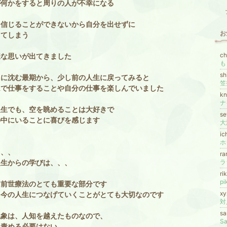
が何かをすると周りの人が不幸になる
を信じることができないから自分を出せずに
お
してしまう
c
様な思いが出てきました
sh
中に沈む最期から、少し前の人生に戻ってみると
ムで仕事をすることや自分の仕事を楽しんでいました
k
人生でも、空を眺めることは大好きで
s
の中にいることに喜びを感じます
ic
ホ
て、、
ra
人生からの学びは、、、
ラ
ri
p
は前世療法のとても重要な部分です
xy
を今の人生につなげていくことがとても大切なのです
対
s
現象は、人知を越えたものなので、
S
を責める必要はない