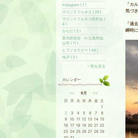
「カ
Instagram ( 7 )
気づ
マインドフルネス ( 29 )
マインドフルネス瞑想会 (
「過
4 )
瞬時
からだ ( 2 )
新月瞑想会 in 広島県福
山市 ( 11 )
ヒプノセラピー ( 49 )
NLP ( 2 )
一覧を見る
カレンダー
<<
8月
>>
日
月
火
水
木
金
土
1
2
3
4
5
6
7
8
9
10
11
12
13
14
15
16
17
18
19
20
21
22
23
24
25
26
27
28
29
30
31