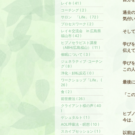
レイキ ( 41 )
コーチング ( 2 )
過去
サロン 「Life」 ( 72 )
気付い
プロセスワーク ( 2 )
レイキ交流会 in 広島県
そし
福山市 ( 42 )
ヒプノセラピスト講座
学び
（ABH/広島福山） ( 11 )
伝え
催眠について ( 3 )
ジェネラティブ･コーチン
学び
グ ( 8 )
この
浄化・好転反応 ( 0 )
ワークショップ「Life」 (
最後
26 )
食 ( 2 )
「こ
前世療法 ( 26 )
クライアント様の声 ( 40
)
ヒプ
ゲシュタルト ( 1 )
今は
AOL呼吸法・瞑想 ( 10 )
スカイプセッション ( 1 )
以前