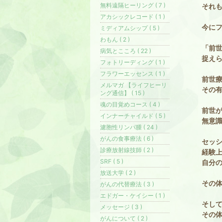
無料遠隔ヒーリング ( 7 )
それ
アカシックレコード ( 1 )
今に
ミディアムシップ ( 5 )
わもん ( 2 )
「前
病気とこころ ( 22 )
捉え
フォトリーディング ( 1 )
フラワーエッセンス ( 1 )
前世
メルマガ 【ライフヒーリ
その
ング通信】 ( 15 )
魂の目覚めコース ( 4 )
前世
インナーチャイルド ( 5 )
無意
濾胞性リンパ腫 ( 24 )
がんの食事療法 ( 6 )
セッ
診療放射線技師 ( 2 )
経験
SRF ( 5 )
自分
放送大学 ( 2 )
その
がんの代替療法 ( 3 )
エドガー・ケイシー ( 1 )
そし
メッセージ ( 3 )
その
がんについて ( 2 )