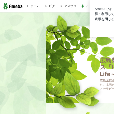
ホーム
ピグ
アメブロ
アレク 8歳息子の試
先日の前世療法の体験 | 広島県福山市 心とからだの癒し・マインドフルネス「H
広島
ス「Ho
Life
広島県福山
ら、本当
ノセラピ