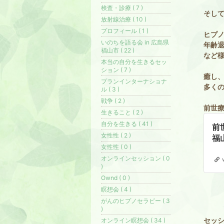
検査・診療 ( 7 )
そし
放射線治療 ( 10 )
プロフィール ( 1 )
ヒプ
いのちを語る会 in 広島県
年齢
福山市 ( 22 )
など
本当の自分を生きるセッ
ション ( 7 )
癒し
プランインターナショナ
多く
ル ( 3 )
戦争 ( 2 )
前世
生きること ( 2 )
自分を生きる ( 41 )
前
女性性 ( 2 )
福
女性性 ( 0 )
オンラインセッション ( 0
)
Ownd ( 0 )
瞑想会 ( 4 )
がんのヒプノセラピー ( 3
)
セッ
オンライン瞑想会 ( 34 )