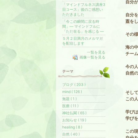
自分
「マインドフルネス講座3
日コース」後のご感想い
ただきました
自分
蓋を
「今この瞬間に戻る時
間」― マインドフルに
「ただ在る」を感じる ―
その
５月２日満月のメルマガ
を配信します
海の
一覧を見る
チー
画像一覧を見る
今の
テーマ
自然
ブログ ( 203 )
mind ( 126 )
そし
この
無題 ( 1 )
医療 ( 11 )
学び
神社仏閣 ( 65 )
学び
お知らせ ( 19 )
healing ( 8 )
この
自然 ( 40 )
自分