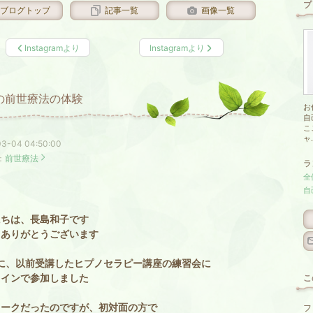
プ
ブログトップ
記事一覧
画像一覧
Instagramより
Instagramより
の前世療法の体験
お
自
こ
ャ.
3-04 04:50:00
：
前世療法
ラ
全
自
にちは、長島和子です
もありがとうございます
末に、以前受講したヒプノセラピー講座の練習会に
ラインで参加しました
こ
ワークだったのですが、初対面の方で
フ