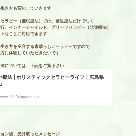
て生き方も変化していきます
ノセラピー（催眠療法）では、前世療法だけでなく
退行、インナーチャイルド、グリーフセラピー（悲嘆療法）
様々なことに対応できます
、生き方を変容する素晴らしいセラピーですので
の方に体験していただきたいです
療法については、下記をご覧下さい
世療法 | ホリスティックセラピーライフ｜広島県
山
www.life-fukuyama.net
ション後、受け取ったメッセージ