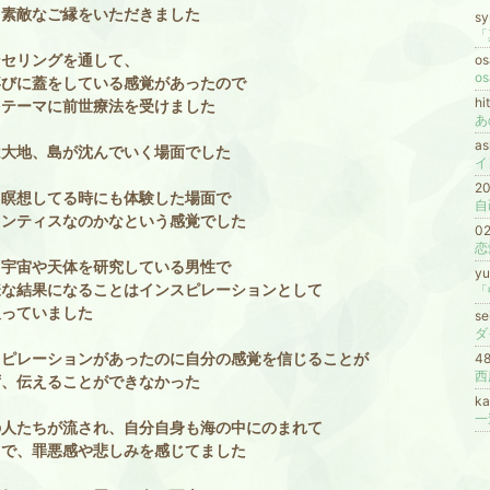
も素敵なご縁をいただきました
sy
ンセリングを通して、
os
o
喜びに蓋をしている感覚があったので
hi
をテーマに前世療法を受けました
a
は大地、島が沈んでいく場面でした
イ
2
、瞑想してる時にも体験した場面で
ランティスなのかなという感覚でした
0
、宇宙や天体を研究している男性で
y
様な結果になることはインスピレーションとして
「
取っていました
se
ダ
スピレーションがあったのに自分の感覚を信じることが
48
ず、伝えることができなかった
ka
一
の人たちが流され、自分自身も海の中にのまれて
中で、罪悪感や悲しみを感じてました