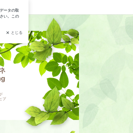
イン
ife～
ネ
ng
が
ヒプ