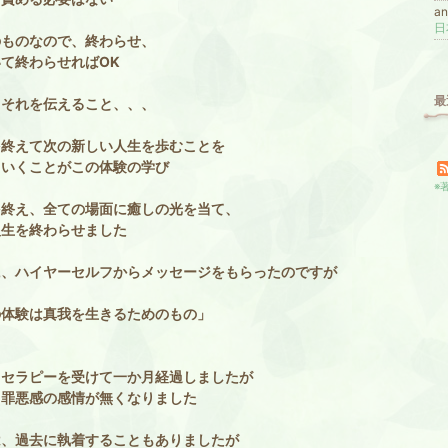
a
日
のものなので、終わらせ、
て終わらせればOK
最
てそれを伝えること、、、
を終えて次の新しい人生を歩むことを
ていくことが
この体験の学び
※
を終え、全ての場面に癒しの光を当て、
人生を終わらせました
に、ハイヤーセルフからメッセージをもらったのですが
の体験は真我を生きるためのもの」
ノセラピーを受けて一か月経過しましたが
、罪悪感の感情が無くなりました
は、過去に執着することもありましたが