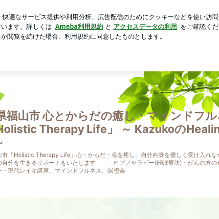
合での勇気
芸能人ブログ
人気ブログ
新規登録
ログ
olistic Therapy Life」 ～ KazukoのHealing L
県福山市 心とからだの癒し・マインドフル
listic Therapy Life」 ～ KazukoのHeali
～
市「Holistic Therapy Life」心・からだ・魂を癒し、自分自身を優しく受け入れな
の自分を生きるサポートをいたします ヒプノセラピー(催眠療法)・がんの方の
ー・現代レイキ講座、マインドフルネス、瞑想会