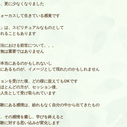
も、更に少なくなりました
フォーカスして生きている感覚です
世」は、スピリチュアルなものとして
られることもあります
療法における前世について、、、
有無は重要ではありません
が本当にあるのかもしれないし
識にあるものが、イメージとして現れたのかもしれません
ションを受けた後、どの様に捉えてもOKです
上ほとんどの方が、セッション後、
の人生として受け取られています
体験にある感情は、紛れもなく自分の中から出てきたもの
て、その感情を癒し、学びを終えると
体験に対する思い込みが変化します