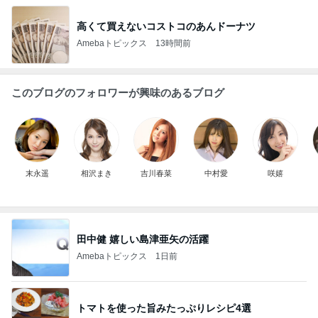
高くて買えないコストコのあんドーナツ
Amebaトピックス
13時間前
このブログのフォロワーが興味のあるブログ
末永遥
相沢まき
吉川春菜
中村愛
咲嬉
田中健 嬉しい島津亜矢の活躍
Amebaトピックス
1日前
トマトを使った旨みたっぷりレシピ4選