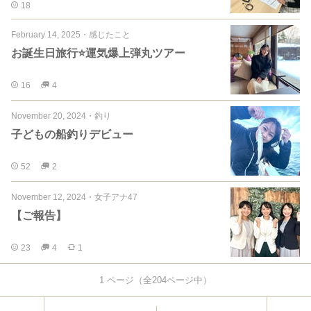
18
February 14, 2025
・
感じたこと
お誕生日旅行⭐️運気爆上弾丸ツアー
16
4
November 20, 2024
・
釣り
子どもの船釣りデビュー
52
2
November 12, 2024
・
女子アナ47
【ご報告】
23
4
1
1
ページ（全
204
ページ中）