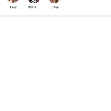
北斗晶
中川翔子
辻希美