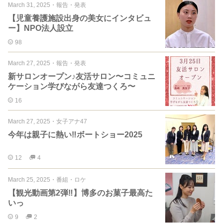
March 31, 2025
・
報告・発表
【児童養護施設出身の美女にインタビュ
ー】NPO法人設立
98
March 27, 2025
・
報告・発表
新サロンオープン♪友活サロン〜コミュニ
ケーション学びながら友達つくろ〜
16
March 27, 2025
・
女子アナ47
今年は親子に熱い‼︎ボートショー2025
12
4
March 25, 2025
・
番組・ロケ
【観光動画第2弾‼️】博多のお菓子最高た
いっ
9
2