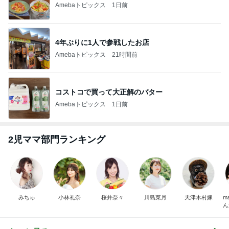
Amebaトピックス
1日前
4年ぶりに1人で参戦したお店
Amebaトピックス
21時間前
コストコで買って大正解のバター
Amebaトピックス
1日前
2児ママ部門ランキング
みちゅ
小林礼奈
桜井奈々
川島菜月
天津木村嫁
m
ん
の