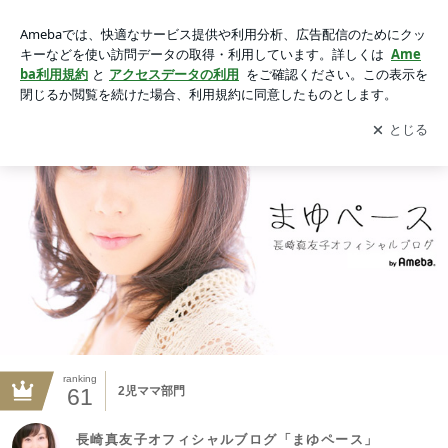
長崎真友子オフィシャルブログ「まゆペース」Powered by Am
eba
アプリをダウンロードして
ブログの更新通知
を受け取りまし
開く
ょう。
ranking
61
2児ママ部門
長崎真友子オフィシャルブログ「まゆペース」