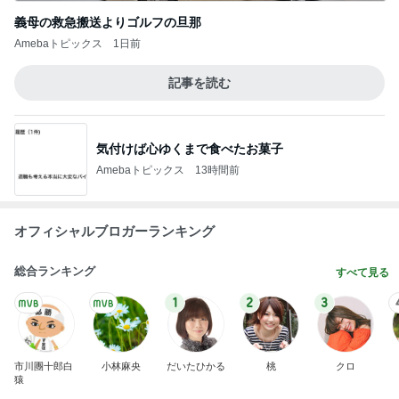
義母の救急搬送よりゴルフの旦那
Amebaトピックス
1日前
記事を読む
気付けば心ゆくまで食べたお菓子
Amebaトピックス
13時間前
オフィシャルブロガーランキング
総合ランキング
すべて見る
1
2
3
市川團十郎白
小林麻央
だいたひかる
桃
クロ
猿