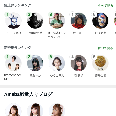
急上昇ランキング
すべて見る
1
2
3
4
5
デーモン閣下
片岡愛之助
林下清志(ビッ
沢田聖子
金沢克彦
グダディ)
新登場ランキング
すべて見る
1
2
3
4
5
BEYOOOOO
島倉りか
ゆうこりん
石 安伊
蒼井心音
NDS
Ameba殿堂入りブログ