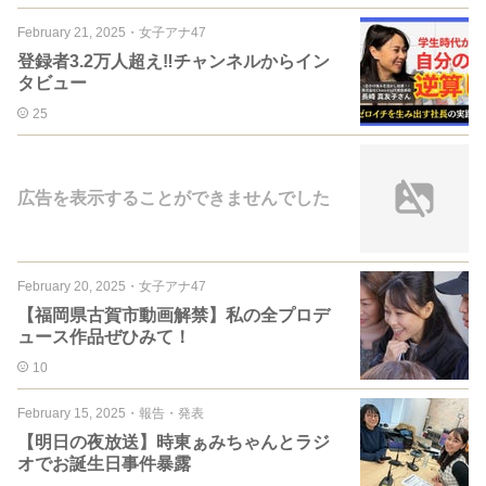
February 21, 2025
・
女子アナ47
登録者3.2万人超え‼️チャンネルからイン
タビュー
25
広告を表示することができませんでした
February 20, 2025
・
女子アナ47
【福岡県古賀市動画解禁】私の全プロデ
ュース作品ぜひみて！
10
February 15, 2025
・
報告・発表
【明日の夜放送】時東ぁみちゃんとラジ
オでお誕生日事件暴露