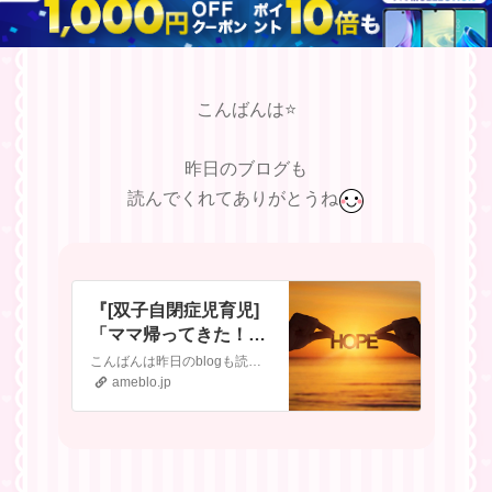
こんばんは⭐️
昨日のブログも
読んでくれてありがとうね
『[双子自閉症児育児]
「ママ帰ってきた！！
」次男の行動に胸が締
こんばんは昨日のblogも読んでくれてありがとう〜​『[双子自閉症児育児]病院への信頼が崩れた40日間』昨日のblogも読んでくれてありがとうね🥰​『[双子自…
め付けられました！！
ameblo.jp
』