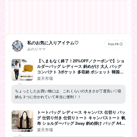
私のお気に入りアイテム♡
みのりママ
【＼まもなく終了！20%OFF／クーポンで】ショ
ルダーバッグ レディース 斜めがけ 大人 バッグ
コンパクト 3ポケット 多収納 ポシェット 韓国バ
ッグ ミニショルダーバッグ キルティングバッグ
楽天市場
オールシーズン おしゃれ カジュアル 旅行バッグ
小さめ 軽量 軽い 通勤 横型
ちょっとしたお買い物には、これくらいの大きさが丁度良い♡収
納も３つに分かれていて本当に便利！！
トートバッグ レディース キャンバス 仕切り バッ
グ 仕切り付き 仕切りトート キャンバストート 帆
布 ショルダーバッグ 2way 斜め掛け バッグ A4対
応 ショルダーベルト付き LIZDAYS リズデイズ
楽天市場