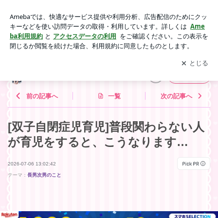
[双子自閉症児育児]普段関わらない人が育児をすると、こうな
ります… | レアな人生を歩む☆みのりの日常
アプリをダウンロードして
ブログの更新通知
を受け取りまし
開く
ょう。
レアな人生を歩む☆みのりの日常
フォロー
前の記事へ
一覧
次の記事へ
[双子自閉症児育児]普段関わらない人
が育児をすると、こうなります…
2026-07-06 13:02:42
テーマ：
長男次男のこと