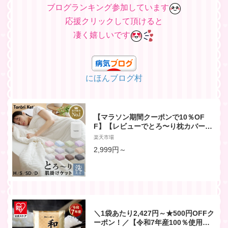
ブログランキング参加しています
応援クリックして頂けると
凄く嬉しいです
にほんブログ村
【マラソン期間クーポンで10％OF
F】【レビューでとろ〜り枕カバー】
楽天総合1位 とろ〜りケット 洗える
楽天市場
父の日 ギフト 正規 夏 ダウンケット
2,999円～
タオルケット ブランケット レーヨン
布団 マシュマロケット 夏布団 肌 掛け
布団 ガーゼケット とろとろケット と
ろりケット
＼1袋あたり2,427円～★500円OFFク
ーポン！／【令和7年産100％使用】