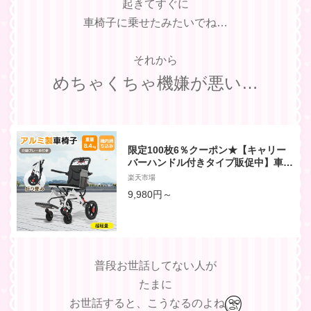
起きてすぐに
車椅子に乗せたみたいでね…
それから
めちゃくちゃ機嫌が悪い…
限定100枚6％クーポン★【キャリー
バーハンドル付きタイプ販促中】車椅
子 アルミ製 軽量 介助用 コンパクト
楽天市場
折りたたみ可能 座面付き 四輪 介助ブ
9,980円～
レーキ付き キャスター付き 介護用品
自立式 軽量車椅子 新品 おしゃれ 介護
福祉用具 耐荷重100kg
普段お世話してない人が
たまに
お世話すると、こうなるのよね