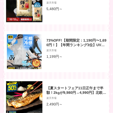
白米 無洗米 和の輝き ブレンド米 10k
楽天市場
g (5kg×2袋) 15kg (5kg×3袋) 密封新
5,480円～
鮮パック 脱酸素剤入り 米 お米 国産 1
0キロ 15キロ 低温製法米 送料無料 ア
イリスオーヤマ
73%OFF!【期間限定：1,190円〜1,69
0円！】【年間ランキング3位】UVパ
ーカー UV UPF50+ UVカット ラッシ
楽天市場
ュガード レディース 自転車 長袖 薄手
1,199円～
日焼け止め スポーツ ジム ヨガ マスク
つば【完全防備UVカットパーカー】
女性用B/3XL/ホワイトがページ内最安
元祖冷感
【夏スタートフェア11日正午まで半
額！2kgが9,980円→4,990円】北欧産
〈無塩〉訳あり 骨取り さば（選べる1
楽天市場
kg・2kg）｜骨なし 骨抜き 鯖 天然 ノ
2,490円～
ルウェー産 イギリス産 冷凍 ストック
業務用 食品 離乳食 お弁当 プロテイン