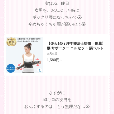
実はね、昨日
次男を、おんぶした時に
ギックリ腰になっちゃて😭
今めちゃくちゃ腰が痛いのよ😭
【楽天1位 / 理学療法士監修・推薦】
腰 サポーター コルセット 腰ベルト ぎ
っくり腰 腰用 コルセット プレート 大
楽天市場
きい サイズ 幅広 作業用 腰 サポータ
1,580円～
ー 反り 腰 矯正 改善 コルセット 男性
用 高齢 女性用 夏用 ギックリ腰 ヘル
ニア
さすがに
53キロの次男を
おんぶするのは、もう無理だな…😭