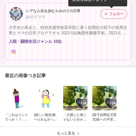
レアな人生を歩む☆みのりの日常
フォロー
みのりママ
大学生の長女と、特別支援学校高等部に通う自閉症の双子の長男次
男とママの日常ブログです☺️ 2023.5右胸悪性腫瘍手術。2023.6.27
病理検査にて100万人に2人ほどの希少がん悪性葉状腫瘍と診断。
入院・闘病生活ジャンル 10位
治療法はなし。再発しないことを祈って毎日過ごしています。
最近の画像つき記事
「これはコント
[嬉しい報告]食
「介護した者じ
[双子自閉症児育
でっか！？」長
べられなかった
ゃないと分から
児]命への不安は
男の脳波検査中
長男が、久々に
ない！！」長男
残るけど…退院
に起きた、まさ
完食！！
を介護する今、
を決めまし
かの出来事！！
もっと見る
痛いほど分かる
た！！