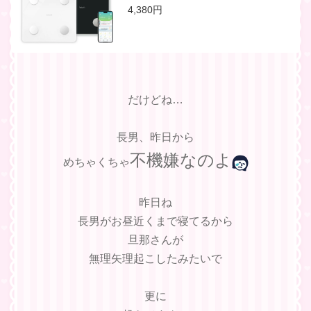
活体重計 薄型 シンプル bluetooth 高
4,380円
性能 アプリ デジタル おすすめ 内臓脂
肪 体脂肪計 ダイエット 高精度 ※最大
3年保証
だけどね…
長男、昨日から
不機嫌なのよ
めちゃくちゃ
昨日ね
長男がお昼近くまで寝てるから
旦那さんが
無理矢理起こしたみたいで
更に