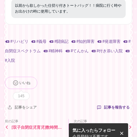
以前から欲しかった仕切り付きトートバッグ！！病院に行く時や
お出かけの時に使用しています。
#
リハビリ
#
義母
#
闘病記
#
知的障害
#
発達障害
#
自閉症スペクトラム
#
精神科
#
てんかん
#
付き添い入院
#
入院
いいね
145
記事を報告する
記事をシェア
前の記事
次の記事
[双子自閉症児育児]数時間交
[双子自閉症児育児]「ママ帰
気に入ったらフォロー
代しただけで、また事件がお
ってきた！！」次男の行動に
きました！！
胸が締め付けられました！！
会員登録は不要です