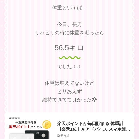
体重といえば…
今日、長男
リハビリの時に体重を測ったら
56.5キロ
でした！！
体重は増えてないけど
とりあえず
維持できてて良かった🥺
楽天ポイントが毎日貯まる 体重計
【楽天1位】AIアドバイス スマホ連動
体組成計 AI体重計 体脂肪率 家電 ポイ
楽天市場