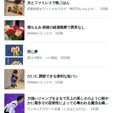
夫とファミレスで晩ごはん
武東由美オフィシャルブログ「MOTOちゃんとのは
1日前
っぴぃな毎日」Powered by Ameba
堀ちえみ 術後の経過観察で異常なし
Amebaトピックス
1日前
同じ夢
四コマ戦士 パパ戦記
10日前
だいた 調節できる便利な短パン
Amebaトピックス
1日前
力強いジャンプをまるで天上の美しさのように軽や
かに着氷その芸術性によって心奪われる魔法を織り
なす
フィギュアスケート応援（くまはともだち）
2日前