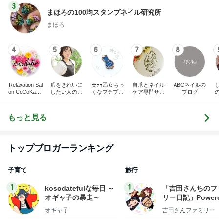
3
まほろの100均スタンプネイル研究所
まほろ
4
5
6
7
8
Relaxation Sal
爪をきれいに
☆ﾃﾗ乙女ちっ
自爪とネイル
ABCネイルの
on CoCoKaRa
したい人のた
くなプチプラ
ケア専門サロ
ブログ
‐ココカラ-
めのネイルサ
ネイル☆
ン プリナチュ
め
ロンR.Queen
ールの公式ブ
Nail＜検見川
ログ
もっと見る
＞
トップブロガーランキング
子育て
旅行
1
1
kosodatefulな毎日 ～
「吉田さんちのフ
オギャ子の暴走～
リー日記」Powere
y Ameba 吉田さ
オギャ子
吉田さんファミリー
ミリーオフィシャ