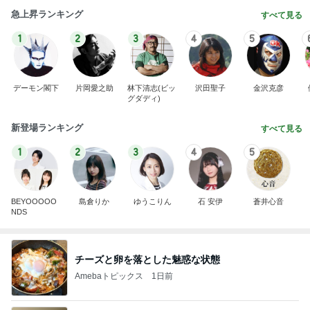
急上昇ランキング
すべて見る
1
2
3
4
5
デーモン閣下
片岡愛之助
林下清志(ビッ
沢田聖子
金沢克彦
グダディ)
新登場ランキング
すべて見る
1
2
3
4
5
BEYOOOOO
島倉りか
ゆうこりん
石 安伊
蒼井心音
NDS
チーズと卵を落とした魅惑な状態
Amebaトピックス
1日前