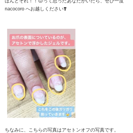
ほんとそれ！！
😖
って思ったあなたがいたら、
ぜひ一度
nacocoro
へお越しください
❣️
ちなみに、こちらの写真は
アセトンオフの写真です。