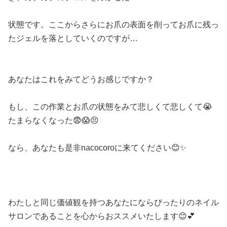
状態です。ここからさらにお爪の表面を
削ってお爪に残っ
たジェルを落としていくのですが
…
あなたはこれをみてどうお感じですか？
もし、この作業と
お爪の状態をみて悲しくて悲しくて
😭
たまらなくなった
😨😱😣
なら、
あなたも是非
nacocoro
に来てください
😊✨
わたしと同じ価値観を持つあなたになら
ぴったりのネイル
サロンであることを
心からおススメいたします
😊💕