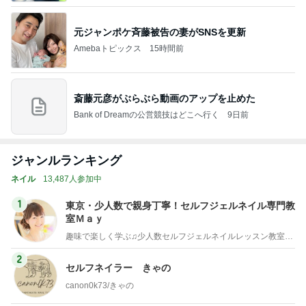
元ジャンポケ斉藤被告の妻がSNSを更新
Amebaトピックス
15時間前
斎藤元彦がぶらぶら動画のアップを止めた
Bank of Dreamの公営競技はどこへ行く
9日前
ジャンルランキング
ネイル
13,487人参加中
1
東京・少人数で親身丁寧！セルフジェルネイル専門教
室Ｍａｙ
趣味で楽しく学ぶ♫少人数セルフジェルネイルレッスン教室・東京
2
セルフネイラー きゃの
canon0k73/きゃの