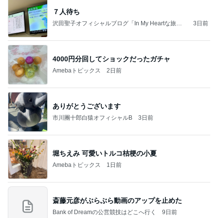
７人待ち
沢田聖子オフィシャルブログ「In My Heartな旅日
3日前
記」by Ameba
4000円分回してショックだったガチャ
Amebaトピックス
2日前
ありがとうございます
市川團十郎白猿オフィシャルB
3日前
堀ちえみ 可愛いトルコ桔梗の小夏
Amebaトピックス
1日前
斎藤元彦がぶらぶら動画のアップを止めた
Bank of Dreamの公営競技はどこへ行く
9日前