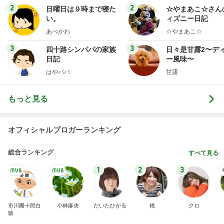
ログ
2
2
日曜日は９時まで寝た
☆やまあこ☆さん
い。
ィズニー日記
あべかわ
☆やまあこ☆
3
3
四十路シンパパの家族
日々是甘露2〜デ
日記
ー風味〜
はやパパ
甘露
もっと見る
オフィシャルブロガーランキング
総合ランキング
すべて見る
1
2
3
市川團十郎白
小林麻央
だいたひかる
桃
クロ
猿