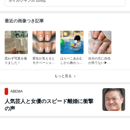
ネイルジャンル 220位
最近の画像つき記事
思わず写真を撮
変化が見えると
はらぺこあおむ
自分の爪に自信
りました！
モチベーション
しから教わった
が持てない▶︎推
アップ
こと。
し爪ができまし
た♡
もっと見る
ABEMA
人気芸人と女優のスピード離婚に衝撃
の声