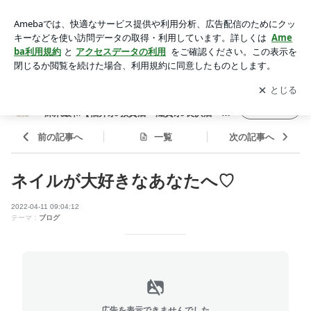
ネイルが大好きなあなたへ♡ | 自爪育成ネイルサロン nacocor
o ナココロ 深爪緩和【福井県/敦賀店・滋賀県/長浜店・大阪
アプリをダウンロードして
ブログの更新通知
を受け取りまし
開く
府/豊中店・山口県/山口店・愛知県/尾張旭店】
ょう。
自爪育成ネイルサロン nacocoro ナココロ
フォロー
深爪緩和【福井県/敦賀店・滋賀県/長浜店・大
阪府/豊中店・山口県/山口店・愛知県/尾張旭
店】
前の記事へ
一覧
次の記事へ
ネイルが大好きなあなたへ♡
2022-04-11 09:04:12
テーマ：
ブログ
広告を表示できませんでした