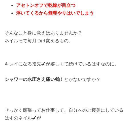
アセトンオフで乾燥が目立つ
浮いてくるから無理やりはいでしまう
そんなこと身に覚えはありませんか？
ネイルって毎月つけ変えるもの。
キレイになる指先
💅
が嬉しくて続けているはず
なのに、
シャワーの水圧さえ痛い
🤔！
とか
ないですか？
せっかく頑張ってお仕事して、自分へのご褒美に
している
はずのネイル
💅
が