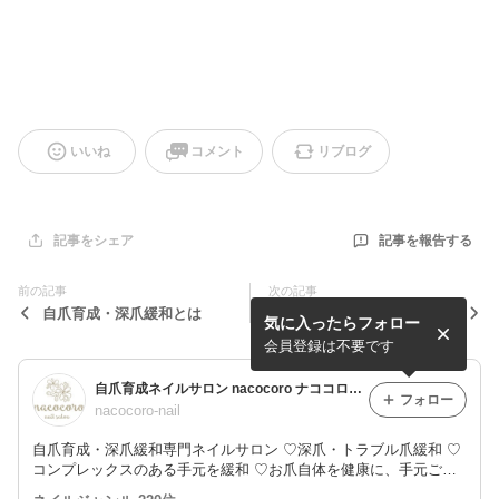
いいね
コメント
リブログ
記事を報告する
記事をシェア
前の記事
次の記事
自爪育成・深爪緩和とは
一層残しベースフィルインっ
気に入ったらフォロー
て？
会員登録は不要です
自爪育成ネイルサロン nacocoro ナココロ 深爪緩和【福井県/敦賀店・滋賀県/長浜店・大阪府/豊中店・山口県/山口店・愛知県/尾張旭店】
フォロー
nacocoro-nail
自爪育成・深爪緩和専門ネイルサロン ♡深爪・トラブル爪緩和 ♡
コンプレックスのある手元を緩和 ♡お爪自体を健康に、手元ごと
美しく