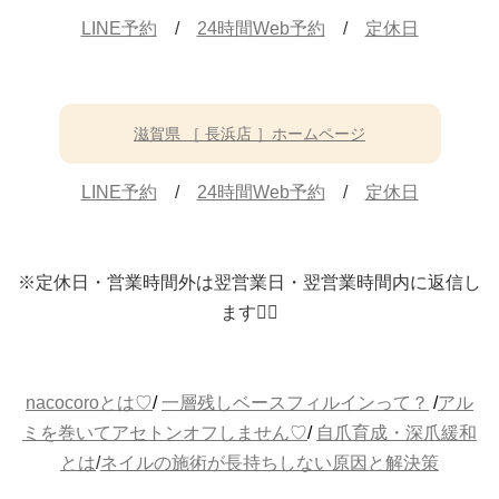
LINE予約
/
24時間Web予約
/
定休日
滋賀県 ［ 長浜店 ］ホームページ
LINE予約
/
24時間Web予約
/
定休日
※定休日・営業時間外は翌営業日・翌営業時間内に返信し
ます🙇‍♀️
nacocoroとは♡
/
一層残しベースフィルインって？
/
アル
ミを巻いてアセトンオフしません♡
/
自爪育成・深爪緩和
とは
/
ネイルの施術が長持ちしない原因と解決策