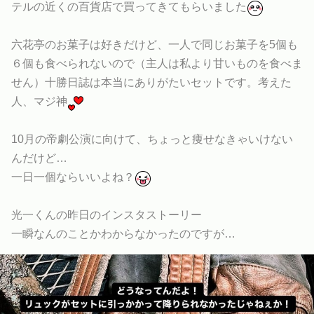
テルの近くの百貨店で買ってきてもらいました
六花亭のお菓子は好きだけど、一人で同じお菓子を5個も
６個も食べられないので（主人は私より甘いものを食べま
せん）十勝日誌は本当にありがたいセットです
。考えた
人、マジ神
10月の帝劇公演に向けて、ちょっと痩せなきゃいけない
んだけど…
一日一個ならいいよね？
光一くんの昨日のインスタストーリー
一瞬なんのことかわからなかったのですが…