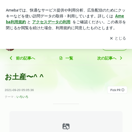
お土産〜^ ^ | けんけんのいえ Part2
アプリをダウンロードして
ブログの更新通知
を受け取りまし
開く
ょう。
けんけんのいえ Part2
フォロー
前の記事へ
一覧
次の記事へ
お土産〜^ ^
2021-09-20 05:05:36
テーマ：
いろいろ