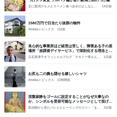
主に新潟グルメとラーメン食べ歩きのよしなしご
14日前
と
1580万円で日当たり抜群の物件
Amebaトピックス
1日前
良心的な事業所ほど経営は苦しく、障害ある子の居
場所「放課後デイサービス」で深刻化する理念と現
実の
立石美津子オフィシャルブログ「テキトー母さんの
1日前
すすめ」Powered by Ameba
お尻も二の腕も隠せる嬉しいシャツ
Amebaトピックス
21時間前
涅槃寂静をゴールに設定することがなぜ大事なの
か、シンボルを受容可能なメッセージとして投げる
ことが
気功師から見たバレエとヒーリングのコツ～「まと
3日前
いのば」ブログ