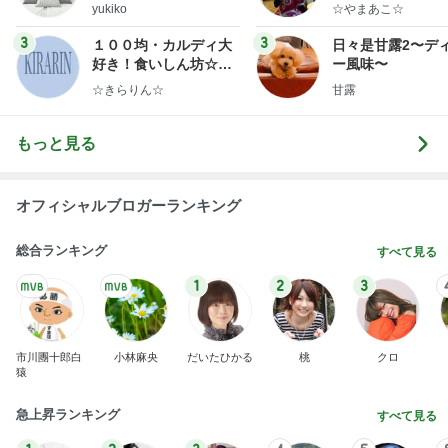
ep Life Simple◆〜イ
yukiko
☆やまあこ☆
ンテリアのきろく〜
3
3
１００均・カルディ大
日々是甘露2〜デ
好き！食いしん坊☆き
ー風味〜
らりん☆のブログ
☆きらりん☆
甘露
もっと見る
オフィシャルブロガーランキング
総合ランキング
すべて見る
1
2
3
市川團十郎白
小林麻央
だいたひかる
桃
クロ
猿
急上昇ランキング
すべて見る