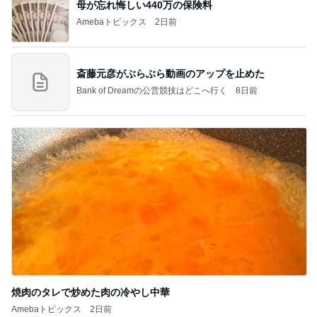
母が忘れ悔しい440万の保険料
Amebaトピックス
2日前
斎藤元彦がぶらぶら動画のアップを止めた
Bank of Dreamの公営競技はどこへ行く
8日前
焼肉のタレで炒めた肉の冷やし中華
Amebaトピックス
2日前