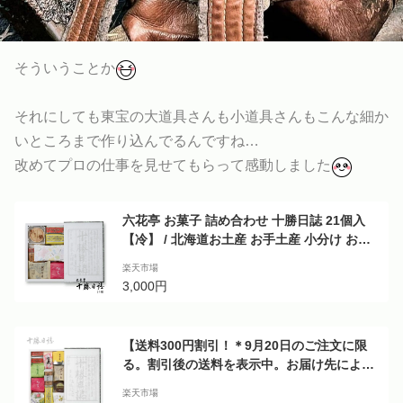
そういうことか
それにしても東宝の大道具さんも小道具さんもこんな細か
いところまで作り込んでるんですね…
改めてプロの仕事を見せてもらって感動しました
六花亭 お菓子 詰め合わせ 十勝日誌 21個入
【冷】 / 北海道お土産 お手土産 小分け お礼
お返し ギフト セレクト 人気 ろっかてい プレ
楽天市場
ゼント メッセージカード 敬老の日
3,000円
【送料300円割引！＊9月20日のご注文に限
る。割引後の送料を表示中。お届け先によっ
て送料が変わります】六花亭 詰め合わせ 十勝
楽天市場
日誌(29個入) スイーツ