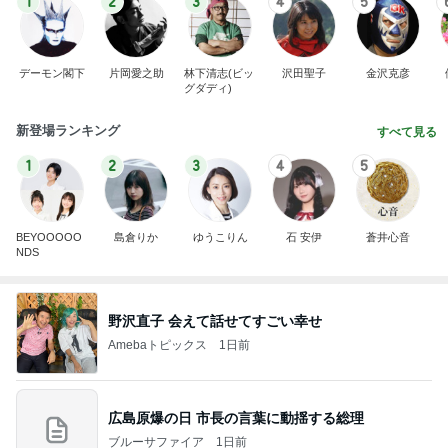
1
2
3
4
5
デーモン閣下
片岡愛之助
林下清志(ビッ
沢田聖子
金沢克彦
グダディ)
新登場ランキング
すべて見る
1
2
3
4
5
BEYOOOOO
島倉りか
ゆうこりん
石 安伊
蒼井心音
NDS
野沢直子 会えて話せてすごい幸せ
Amebaトピックス
1日前
広島原爆の日 市長の言葉に動揺する総理
ブルーサファイア
1日前