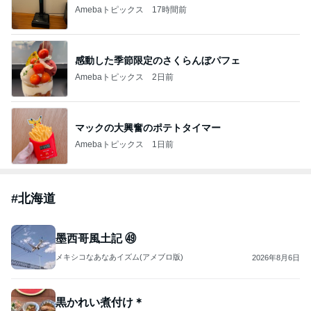
Amebaトピックス
17時間前
感動した季節限定のさくらんぼパフェ
Amebaトピックス
2日前
マックの大興奮のポテトタイマー
Amebaトピックス
1日前
#
北海道
墨西哥風土記 ㊾
メキシコなあなあイズム(アメブロ版)
2026年8月6日
黒かれい煮付け＊