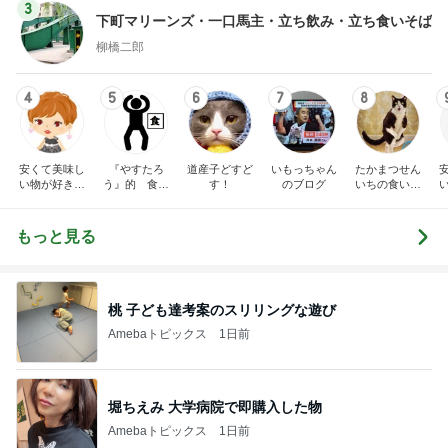
3
下町マリーンズ・一口馬主・立ち飲み・立ち食いそば
柳橋二郎
4
5
6
7
8
安くて美味し
『やすたろ
道産子どすど
いもっちゃん
たかまつせん
い物が好き☆
う』的 食の
す！
のブログ
いちの食い散
彡
備忘録
らかし日記
もっと見る
桃 子ども達考案のスリリングな遊び
Amebaトピックス
1日前
堀ちえみ 大学病院で即購入した物
Amebaトピックス
1日前