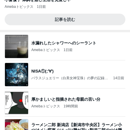
Amebaトピックス
1日前
記事を読む
水漏れしたシャワーへのシーラント
Amebaトピックス
1日前
NISA①(;'∀')
パラスジュエリー（白美女神宝珠）の夢の記録
14日前
（続編）
厚かましいと指摘された母親の言い分
Amebaトピックス
19時間前
ラーメン二郎 新潟店【新潟市中央区】ラーメン小
つけメン変更 ツルパツ麺が旨い新潟二郎のつけ麺