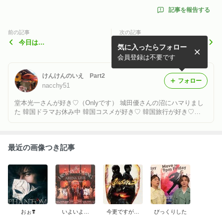
記事を報告する
前の記事
次の記事
今日は…
久しぶりに…
気に入ったらフォロー
会員登録は不要です
けんけんのいえ Part2
フォロー
nacchy51
堂本光一さんが好き♡（Onlyです） 城田優さんの沼にハマりまし
た 韓国ドラマお休み中 韓国コスメが好き♡ 韓国旅行が好き♡
時々毒吐きますw
最近の画像つき記事
おぉ❣️
いよいよ…
今更ですが…
びっくりした