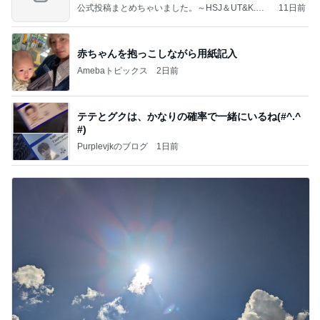
公式投稿まとめちゃいました。～HSJ＆UT&K.O.
11日前
～
赤ちゃんを抱っこしながら用紙記入
Amebaトピックス
2日前
テテとグクは、かなりの確率で一緒にいるね(#^.^
#)
Purplevjkのブログ
1日前