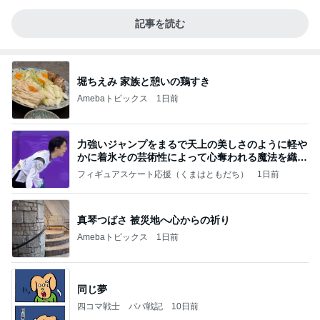
記事を読む
堀ちえみ 家族と憩いの鶏すき
Amebaトピックス
1日前
力強いジャンプをまるで天上の美しさのように軽や
かに着氷その芸術性によって心奪われる魔法を織り
なす
フィギュアスケート応援（くまはともだち）
1日前
真琴つばさ 被災地へ心からの祈り
Amebaトピックス
1日前
同じ夢
四コマ戦士 パパ戦記
10日前