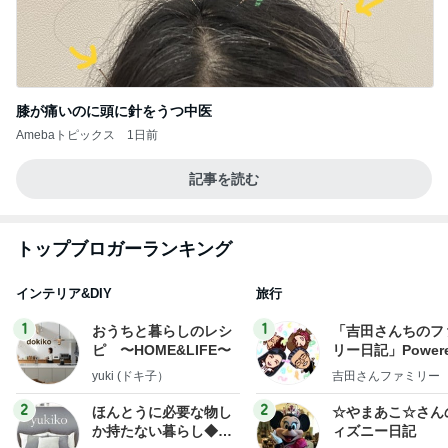
膝が痛いのに頭に針をうつ中医
Amebaトピックス
1日前
記事を読む
トップブロガーランキング
インテリア&DIY
旅行
1
1
おうちと暮らしのレシ
「吉田さんちのフ
ピ 〜HOME&LIFE〜
リー日記」Powere
y Ameba 吉田さ
yuki (ドキ子）
吉田さんファミリー
ミリーオフィシャ
ログ
2
2
ほんとうに必要な物し
☆やまあこ☆さん
か持たない暮らし◆Ke
ィズニー日記