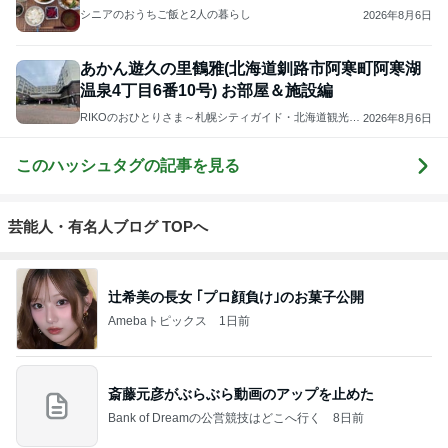
シニアのおうちご飯と2人の暮らし
2026年8月6日
あかん遊久の里鶴雅(北海道釧路市阿寒町阿寒湖
温泉4丁目6番10号) お部屋＆施設編
RIKOのおひとりさま～札幌シティガイド・北海道観光マ
2026年8月6日
スターの北海道旅行情報・温泉ソムリエマスターの温泉
情報～登山、旅行、食べ歩き
このハッシュタグの記事を見る
芸能人・有名人ブログ TOPへ
辻希美の長女 ｢プロ顔負け｣のお菓子公開
Amebaトピックス
1日前
斎藤元彦がぶらぶら動画のアップを止めた
Bank of Dreamの公営競技はどこへ行く
8日前