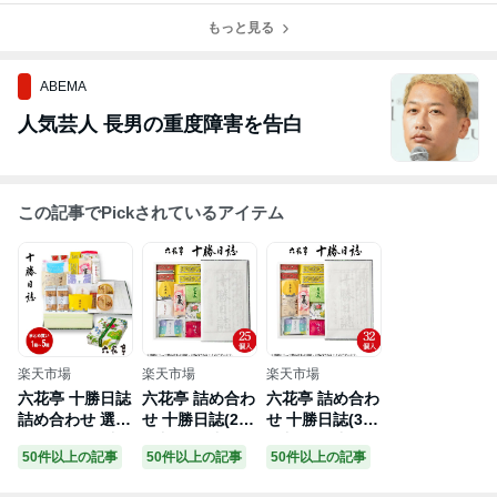
もっと見る
ABEMA
人気芸人 長男の重度障害を告白
この記事でPickされているアイテム
楽天市場
楽天市場
楽天市場
六花亭 十勝日誌
六花亭 詰め合わ
六花亭 詰め合わ
詰め合わせ 選べ
せ 十勝日誌(25
せ 十勝日誌(32
る個数! 22個入
個入) 御中元 2
個入) 御中元 2
50件以上の記事
50件以上の記事
50件以上の記事
×1箱〜5箱 送料
026 ギフト スイ
026 ギフト スイ
無料 北海道お土
ーツ ギフト お
ーツ お見舞い