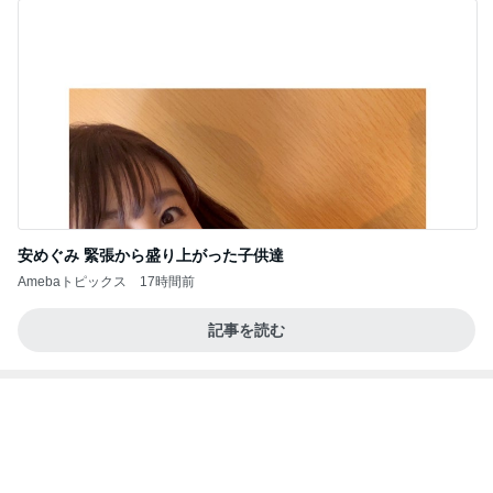
明日への緊張と不安と穏やかな心
Amebaトピックス
1日前
アルツハイマー病が第3の糖尿病と呼ばれる理由…
糖の摂りすぎが脳細胞を破壊しかねないインスリン
の恐
サクラサク ご縁の神様ありがとうございます☆
6日前
移植後なのに胸が張らず痛くないこと
Amebaトピックス
1日前
【ＮＴＴ】～【高松Ｇ】～【パイオラックス】～
【アルビス】お買い物～取引
株主優待を楽しんで～tasayuryのブログ
3日前