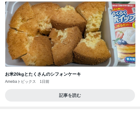
経験を覆し2袋目に突入したご飯
Amebaトピックス
1日前
美味しいお茶とお菓子で。母とティータイム
小林礼奈オフィシャルブログ「小林礼奈のブーブー
9日前
ブログ」Powered by Ameba
旦那が3切れも残したとんかつ
Amebaトピックス
1日前
《3年連続》瑶子さま 懇意の高級カーディーラー
協賛のイベントにご出席…宮内庁が懸念する“熱心
すぎ
hirokoの✿Love＆Awakening✿
9日前