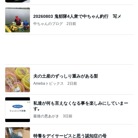
20260803 鬼郁隊4人衆で中ちゃん釣行 写メ
中ちゃんのブログ
2日前
夫の土産のずっしり重みがある梨
Amebaトピックス
2日前
私達が何も言えなくなる事を楽しみにしていまー
す｡
最後の悪あがき
3日前
特養をデイサービスと思う認知症の母
Amebaトピックス
12時間前
今日の服装 ブログ読んでくれてて嬉しい瞬間。