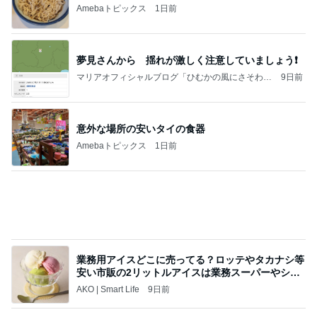
Amebaトピックス
1日前
ポップマートDIMOO×ピクサー☆
ディズニーファン Dのブログ
8日前
豪華すぎて夫に引かれた朝ごはん
Amebaトピックス
1日前
当ブログの売り上げ件数、一部公開します…
世帯年収500万 ゆるゆる4人家族の節約ブログ 〜
2日前
ケチ旦那と金銭感覚マヒ嫁の日々〜