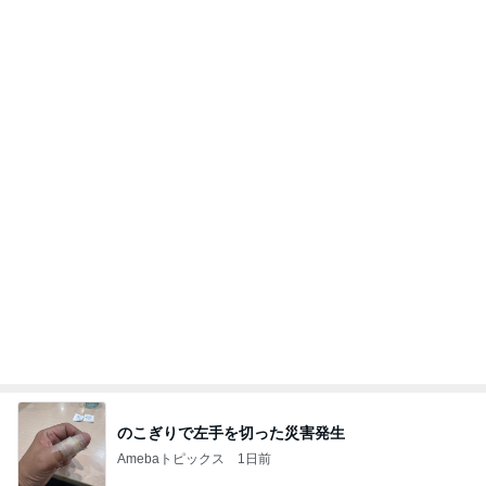
今週から停電が始まる?! 片山さつき大臣の警告がE
BS、RV、そしてGESARA宣言が⁈
心の道標【旧：ヤ～ベェのブログ】
22時間前
モト冬樹 作ったじゃこ天そばを絶賛
Amebaトピックス
1日前
夢見さんから 揺れが激しく注意していましょう❗️
マリアオフィシャルブログ「ひむかの風にさそわれ
9日前
て」Powered by Ameba
意外な場所の安いタイの食器
Amebaトピックス
1日前
業務用アイスどこに売ってる？ロッテやタカナシ等
安い市販の2リットルアイスは業務スーパーやシャ