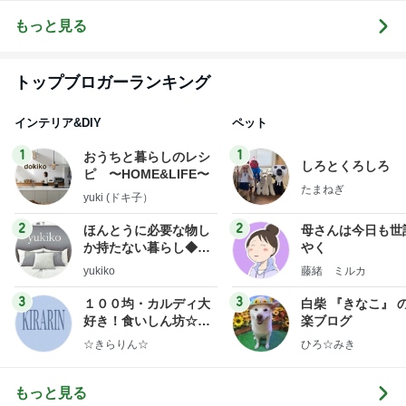
ログ
雑貨）
もっと見る
トップブロガーランキング
インテリア&DIY
ペット
1
1
おうちと暮らしのレシ
しろとくろしろ
ピ 〜HOME&LIFE〜
たまねぎ
yuki (ドキ子）
2
2
ほんとうに必要な物し
母さんは今日も世
か持たない暮らし◆Ke
やく
ep Life Simple◆〜イ
yukiko
藤緒 ミルカ
ンテリアのきろく〜
3
3
１００均・カルディ大
白柴 『きなこ』 
好き！食いしん坊☆き
楽ブログ
らりん☆のブログ
☆きらりん☆
ひろ☆みき
もっと見る