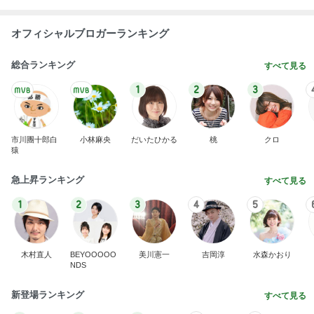
オフィシャルブロガーランキング
総合ランキング
すべて見る
1
2
3
市川團十郎白
小林麻央
だいたひかる
桃
クロ
猿
急上昇ランキング
すべて見る
1
2
3
4
5
木村直人
BEYOOOOO
美川憲一
吉岡淳
水森かおり
NDS
新登場ランキング
すべて見る