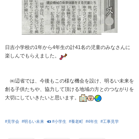
日吉小学校の1年から4年生の計41名の児童のみなさんに
楽しんでもらえました。
㈱辺省では、今後もこの様な機会を設け、明るい未来を
創る子供たちや、協力して頂ける地域の方とのつながりを
大切にしていきたいと思います。
#
見学会
#
明るい未来
#
小学生
#
養老町
#
4年生
#
工事見学