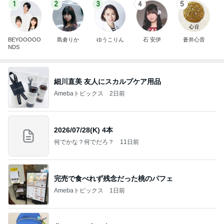
1
2
3
4
5
BEYOOOOO
島倉りか
ゆうこりん
石 安伊
蒼井心音
NDS
細川直美 友人にスカルプケア用品
Amebaトピックス
2日前
2026/07/28(K) 4本
何でかな？何でだろ？
11日前
完売で食べれず残念だった桃のパフェ
Amebaトピックス
1日前