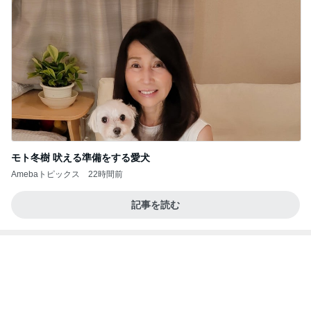
お昼後ののんびりしたジャズの時間
Amebaトピックス
16時間前
和歌山の味をどうぞ！セブン 玉林園監修 グリーン
ソフト風シュー
POP☆STAR 〜甘党女子の戯言〜
2日前
モト冬樹 エアコンのセンサー交換
Amebaトピックス
1日前
ファミマ新作・牛ホルモン味噌焼きうどんを食って
みたら想像と違ってて辛口レビューになっちまった
話
まあ食おう
2日前