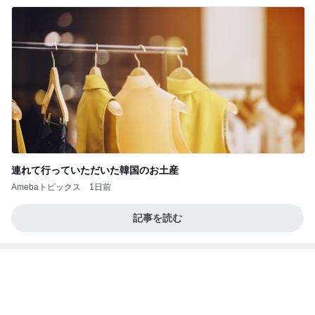
連れて行っていただいた韓国のお土産
Amebaトピックス
1日前
記事を読む
のこぎりで左手を切った災害発生
Amebaトピックス
1日前
あいのりクロ 図々しい人って、こういう人？
勝手に考察
3日前
渡辺美奈代 夫との夫婦ランチ
Amebaトピックス
18時間前