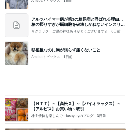
Amebaトピックス
1日前
第二セッションだ！⭐️
クワバタオハラ小原正子オフィシャルブログ「女
13日前
前。」powered by Ameba
コメダの1000kcal超えのカツパン
Amebaトピックス
2日前
ホルヘとタマラと海の見えるレストランに
アレクサンダー オフィシャルブログ「ねこのしっ
3日前
ぽ欲しいな」Powered by Ameba