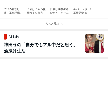
R8.6.5養老町
「新はつらつ職
日吉小学校のみ
♳ ペットボトル
豊・工事現場見
場づくり宣言」
なさん ありが
工場見学 ♳
学会開催‼
とうございます!
もっと見る
ABEMA
神田うの「自分でもアル中だと思う」
酒漬け生活