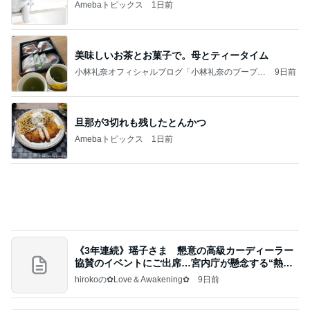
Amebaトピックス
1日前
今日の家事スタイル！
堀ちえみオフィシャルブログ「hori-day」Powered
3日前
by Ameba
韓国コスメの届いた衝撃のおまけ
Amebaトピックス
15時間前
クロとこいたんって何かあったの？
あいのりブログ
2日前