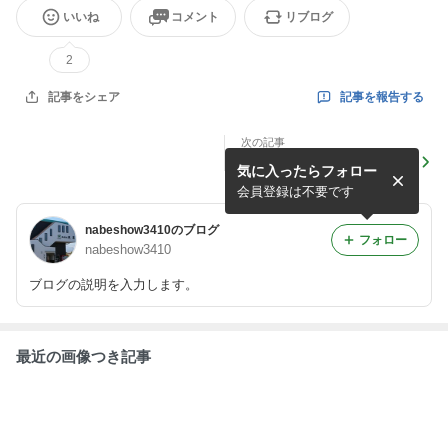
いいね
コメント
リブログ
2
記事を報告する
記事をシェア
次の記事
R8.6.5養老町豊・工事現場見
気に入ったらフォロー
学会開催‼
会員登録は不要です
nabeshow3410のブログ
フォロー
nabeshow3410
ブログの説明を入力します。
最近の画像つき記事