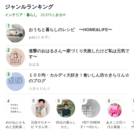
ジャンルランキング
インテリア・暮らし
18,970人参加中
1
おうちと暮らしのレシピ 〜HOME&LIFE〜
yuki (ドキ子）
2
進撃のおはるさん〜家づくり失敗したけど私は元気で
す〜
おはる
3
１００均・カルディ大好き！食いしん坊☆きらりん☆
のブログ
☆きらりん☆
4
5
6
7
8
めがねとかも
元祖サロネー
65点の暮らし
HEY OMEM
あさこの日々
めと北欧暮ら
ゼ マダム市川
かた。
E！〜0からの
（5人家族・投
ザ
し
のほのぼのブ
家づくり〜
資・家計簿・
納