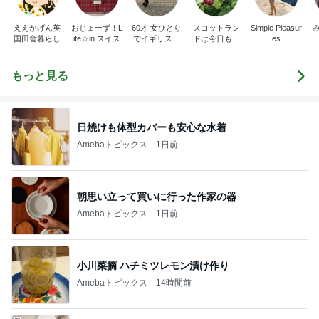
ええかげん英
おじょーず！L
60才 女ひとり
スコットラン
Simple Pleasur
国田舎暮らし
ife☆in スイス
でイギリスに
ドは今日も曇
es
移住
り空
もっと見る
日焼けも体型カバーも安心な水着
Amebaトピックス
1日前
朝思い立って買いに行った作家の器
Amebaトピックス
1日前
小川菜摘 ハチミツレモン漬け作り
Amebaトピックス
14時間前