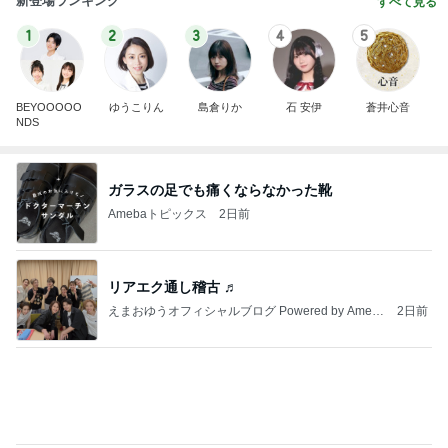
新登場ランキング
すべて見る
1
2
3
4
5
BEYOOOOO
ゆうこりん
島倉りか
石 安伊
蒼井心音
NDS
ガラスの足でも痛くならなかった靴
Amebaトピックス
2日前
リアエク通し稽古 ♬
えまおゆうオフィシャルブログ Powered by Ameb
2日前
a
クロ お皿も食べられる栃尾名物油揚げ
Amebaトピックス
1日前