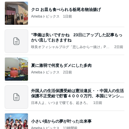
”準備は良いですかね 23日にアップした記事もっ
かい流しておきますね
咲良オフィシャルブログ「悲しみから一抜け」Pow
2日前
ered by Ameba
夏に激弱で何度もダメにした多肉
Amebaトピックス
2日前
外国人の生活保護受給は憲法違反・・中国人の生活
保護不正受給で貯蓄４０００万円、本国にマンショ
ンを
日本人よ、いつまで寝てる、起きろ。
1日前
小さい頃からの夢が叶った出来事
Amebaトピックス
11時間前
インターン面接4
四コマ戦士 パパ戦記
3日前