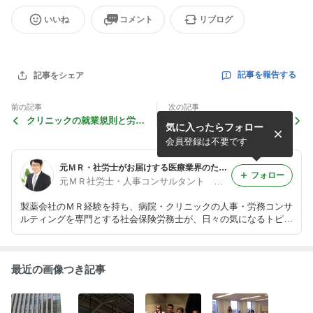
いいね
コメント
リブログ
記事を報告する
記事をシェア
前の記事
次の記事
クリニックの就業規則と労働
半沢直樹で話題の「出向」に
気に入ったらフォロー
法 第69回「教育研修」
ついて
会員登録は不要です
元ＭＲ・社労士がお届けする医療業界のための人事・労務Ｎｅｗｓ
フォロー
元ＭＲ社労士・人事コンサルタント 長友秀樹
製薬会社のＭＲ経験を持ち、病院・クリニックの人事・労務コンサ
ルティングを専門とする社会保険労務士が、日々の気になるトピッ
クスをお届けします。 ／東京都豊島区池袋 長友社会保険労務士
事務所
最近の画像つき記事