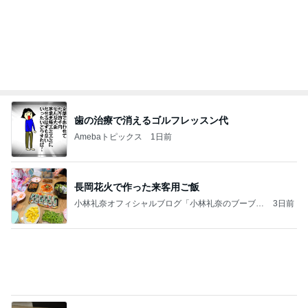
Amebaトピックス
1日前
長岡花火で作った来客用ご飯
小林礼奈オフィシャルブログ「小林礼奈のブーブー
3日前
ブログ」Powered by Ameba
モト冬樹 妻は保護犬のため葉山
Amebaトピックス
1日前
強子の楽しい（？）ママ友トラブル【年長編】第93
話
ウメブログ
13日前