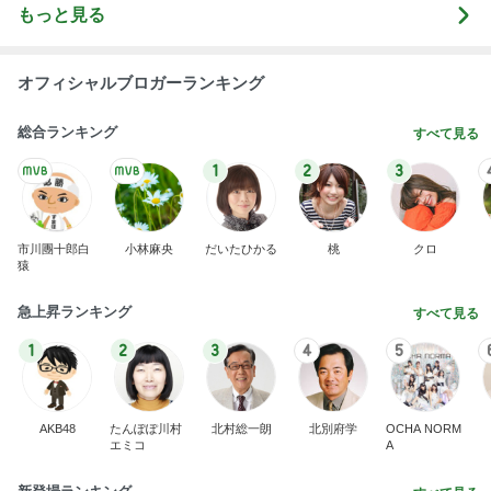
もっと見る
オフィシャルブロガーランキング
総合ランキング
すべて見る
1
2
3
市川團十郎白
小林麻央
だいたひかる
桃
クロ
猿
急上昇ランキング
すべて見る
1
2
3
4
5
AKB48
たんぽぽ川村
北村総一朗
北別府学
OCHA NORM
エミコ
A