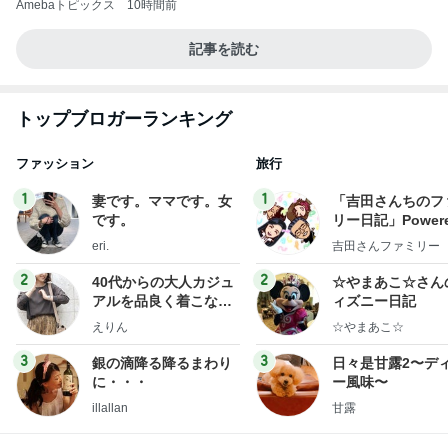
Amebaトピックス
10時間前
記事を読む
トップブロガーランキング
ファッション
旅行
1
1
妻です。ママです。女
「吉田さんちのフ
です。
リー日記」Powere
y Ameba 吉田さ
eri.
吉田さんファミリー
ミリーオフィシャ
ログ
2
2
40代からの大人カジュ
☆やまあこ☆さん
アルを品良く着こなす
ィズニー日記
ファッションブログ
えりん
☆やまあこ☆
3
3
銀の滴降る降るまわり
日々是甘露2〜デ
に・・・
ー風味〜
illallan
甘露