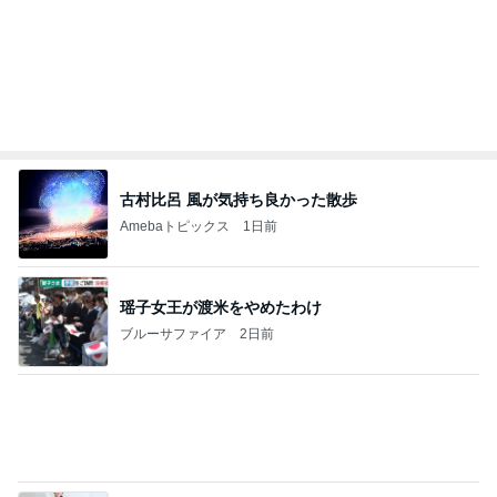
Amebaトピックス
1日前
瑶子女王が渡米をやめたわけ
ブルーサファイア
2日前
家事を早めに片付けてするお買い物
Amebaトピックス
1日前
熊本で発震度7地震について解説します。南海地震
研究所は、地震発生の約3時間前に予測を発表しま
した
チョウベイのブログ
8日前