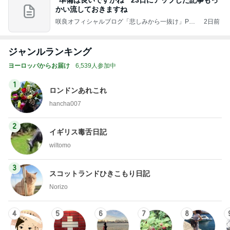
”準備は良いですかね 23日にアップした記事もっ
かい流しておきますね
咲良オフィシャルブログ「悲しみから一抜け」Pow
2日前
ered by Ameba
ジャンルランキング
ヨーロッパからお届け
6,539人参加中
1
ロンドンあれこれ
hancha007
2
イギリス毒舌日記
wiltomo
3
スコットランドひきこもり日記
Norizo
4
5
6
7
8