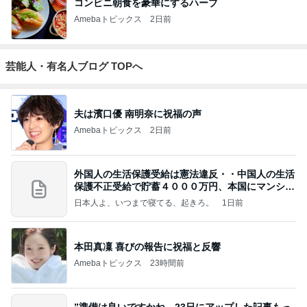
コンビニ朝食を豪華にするハーブ
Amebaトピックス
2日前
芸能人・有名人ブログ TOPへ
夫は濱口優 南明奈に祝福の声
Amebaトピックス
2日前
外国人の生活保護受給は憲法違反・・中国人の生活
保護不正受給で貯蓄４０００万円、本国にマンショ
ンを
日本人よ、いつまで寝てる、起きろ。
1日前
本田真凜 喜びの報告に祝福と反響
Amebaトピックス
23時間前