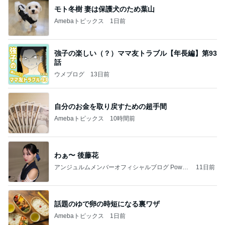
自分のお金を取り戻すための超手間
Amebaトピックス
10時間前
わぁ〜 後藤花
アンジュルムメンバーオフィシャルブログ Power
11日前
ed by Ameba
話題のゆで卵の時短になる裏ワザ
Amebaトピックス
1日前
会津若松へ
尼子勝紀オフィシャルブログ Powered by Ameba
1日前