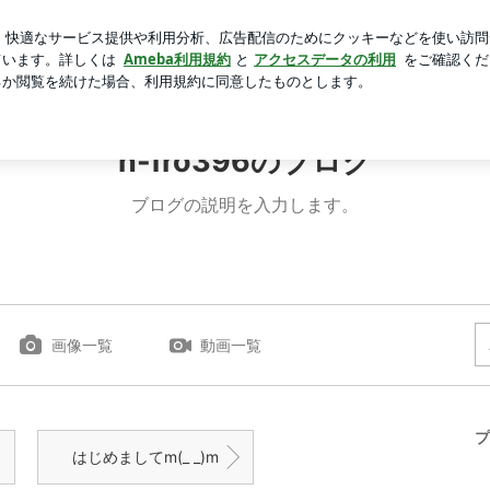
しい女子会
芸能人ブログ
人気ブログ
新規登録
ログイ
n-fro396のブログ
ブログの説明を入力します。
画像一覧
動画一覧
プ
はじめましてm(_ _)m