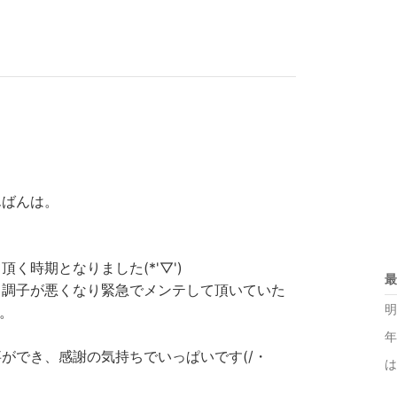
んばんは。
く時期となりました(*'▽')
最
も調子が悪くなり緊急でメンテして頂いていた
明
。
年
ができ、感謝の気持ちでいっぱいです(/・
は