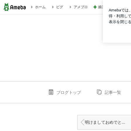
娘3人と孫姫との嬉
ホーム
ピグ
アメブロ
年末のご挨拶 | n-fro396のブログ
ブログトップ
記事一覧
明けましておめでとうございます!!