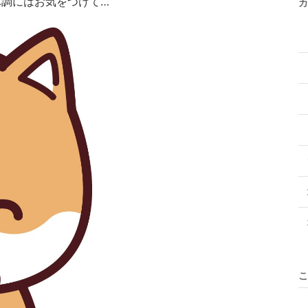
体調にはお気をつけて…
カ
こ