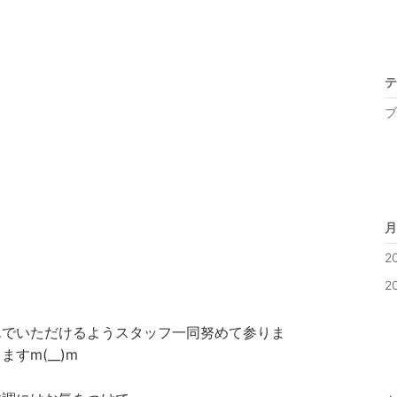
テ
ブ
月
2
2
んでいただけるようスタッフ一同努めて参りま
すm(__)m