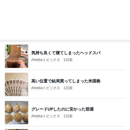
記事を読む
オフィシャルブロガーランキング
総合ランキング
すべて見る
1
2
3
市川團十郎白
小林麻央
だいたひかる
桃
クロ
猿
急上昇ランキング
すべて見る
1
2
3
4
5
加藤紀子
Sakurashimeji
真飛聖
尼子勝紀
モーニング
娘。'26 天気組