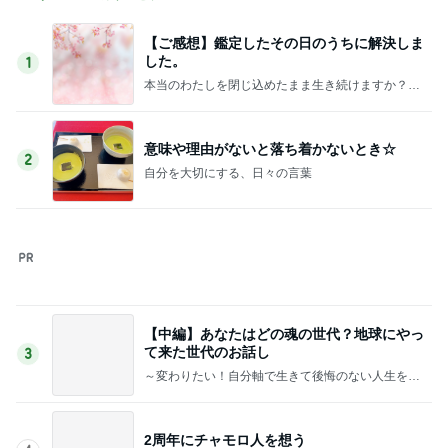
友人が作ったハンドタオルの巾着
Amebaトピックス
16時間前
賠償金から治療費を引くという話
Amebaトピックス
15時間前