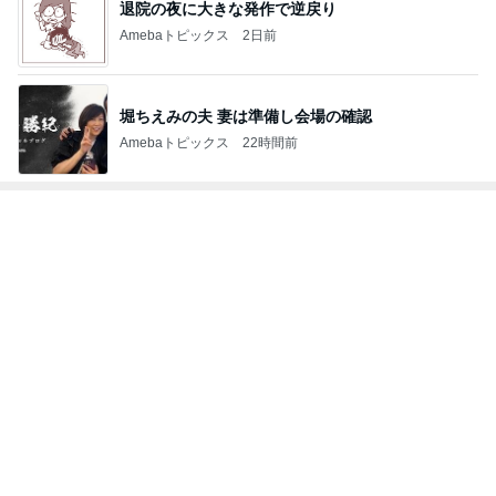
退院の夜に大きな発作で逆戻り
Amebaトピックス
2日前
堀ちえみの夫 妻は準備し会場の確認
Amebaトピックス
22時間前
トップブロガーランキング
インテリア&DIY
料理
1
1
おうちと暮らしのレシ
栄養士ママそっち
ピ 〜HOME&LIFE〜
簡単美味しいサイ
献立
yuki (ドキ子）
そっち～
2
2
ほんとうに必要な物し
ゆうき酒場
か持たない暮らし◆Ke
ゆうき
ep Life Simple◆〜イ
yukiko
ンテリアのきろく〜
3
3
１００均・カルディ大