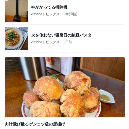
新登場ランキング
すべて見る
1
2
3
4
5
BEYOOOOO
島倉りか
ゆうこりん
MOMIママ
石 安伊
NDS
芸能人・有名人ブログ TOPへ
次世代掃除機がやってきた！！
Amebaトピックス
13時間前
原田龍二の妻 夫と地元の花火大会
Amebaトピックス
1日前