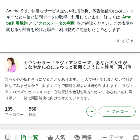
カウンセラー「ラヴィアンローズ」あなたの人生が、しなやか
に心にふわっと花開くように～静岡 菊川市
アプリをダウンロードして
ブログの更新通知
を受け取りまし
開く
ょう。
イベント情報
アメブロ
HOME
プロフィール
メニュー
カウンセラー「ラヴィアンローズ」あなたの人生が、
しなやかに心にふわっと花開くように～静岡 菊川市
誰もが心が折れそうになることがあります。 一人で抱えてしまわないで吐き
出してみませんか？「話す」ことで問題と程よい距離が生まれます。 ラヴィ
アンローズのセッションは、心理療法や色彩心理をつかい、あなたの心に寄
り添い、一緒に問題解決に向けて考えていきます。
135
550
フォロー
フォロワー
投稿
一覧
人気
画像
テーマ