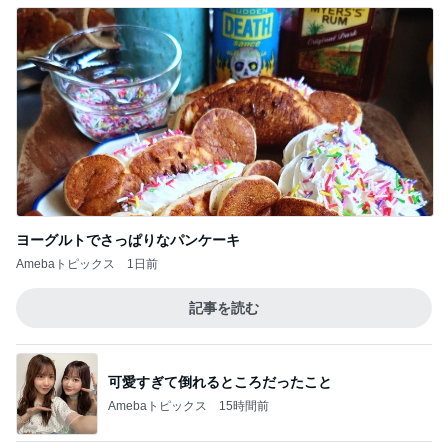
Netflix『ラヴ上等2』レビュー。恋より強い
シスターフッド？
5
家族連鎖をクリアする ライフコーチあまみ悠
このジャンルの記事をもっと見る
神がかってる掃除機
Amebaトピックス
13時間前
だいたの夫 暑さで知育お菓子遊び
Amebaトピックス
19時間前
愛之助 キッチンカーのトルコライス
Amebaトピックス
1日前