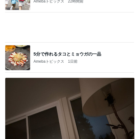
お昼後ののんびりしたジャズの時間
Amebaトピックス
1日前
記事を読む
昔の服がパツパツで困る家族写真
Amebaトピックス
1日前
行列に30分並び買ったスクイーズ
Amebaトピックス
1日前
鷲と鷹の大きさでしていた勘違い
Amebaトピックス
2日前