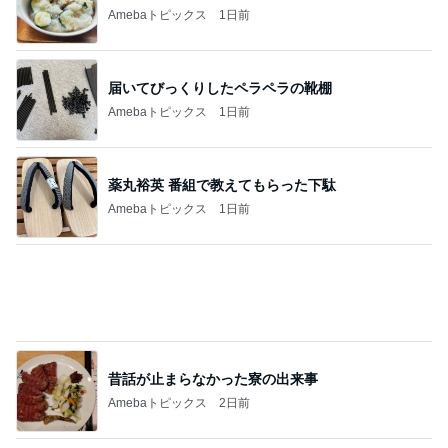
ジャンル人気記事ランキング
メンタルヘルスカウンセラー
【ご感想】鑑定したその日のうちに解決しま
した。
1
本当のわたしを閉じ込めたまま生き続けますか？ ─
─あなたを止めているのは心の奥に残った引っかか
りかもしれません
意味や理由がないと落ち着かないとき☆
2
自分を大切にする、日々の言葉
【中編】あなたはどの魂の世代？地球にやっ
て来た世代のお話し
3
～変わりたい！自分軸で生きて後悔のない人生を送
りたいアラフィフ女性へ～地に足着いたスピリチュ
アルを学び心を解き放とう
2周年にチャモロ人を想う
4
いい大人の保健室