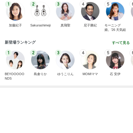
不眠もあり満身創痍な私の体
Amebaトピックス
1日前
記事を読む
失敗したのに娘がおかわりした料理
Amebaトピックス
1日前
届いてびっくりしたペラペラの靴棚
Amebaトピックス
1日前
薬丸裕英 番組で教えてもらった下駄
Amebaトピックス
1日前