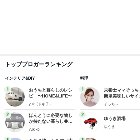
毎日笑顔で過ごし
好き！食いしん坊☆き
モモ母さん
らりん☆のブログ
☆きらりん☆
もっと見る
気持ち良くて寝てしまったヘッドスパ
Amebaトピックス
1日前
高い位置で結局買ってしまった米国株
Amebaトピックス
1日前
グレードUPしたのに安かった部屋
Amebaトピックス
1日前