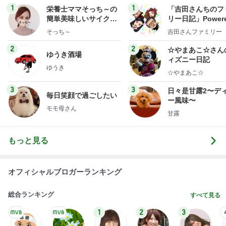
1
1
栄養士ママそっち～の
「吉田さんちのフ
簡単美味しいサイクル
リー日記」Powere
献立
y Ameba 吉田さ
そっち～
吉田さんファミリー
ミリーオフィシャ
ログ
2
2
☆やまあこ☆さん
ゆうき酒場
ィズニー日記
ゆうき
☆やまあこ☆
3
3
日々是甘露2〜デ
毎日笑顔で過ごしたい
ー風味〜
モモ母さん
甘露
もっと見る
オフィシャルブロガーランキング
総合ランキング
すべて見る
1
2
3