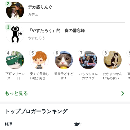
2
デカ盛りんぐ
ガデュ
3
『やすたろう』的 食の備忘録
やすたろう
4
5
6
7
8
下町マリーン
安くて美味し
道産子どすど
いもっちゃん
たかまつせん
ズ・一口馬
い物が好き☆
す！
のブログ
いちの食い散
主・立ち飲
彡
らかし日記
み・立ち食い
そば
もっと見る
トップブロガーランキング
料理
旅行