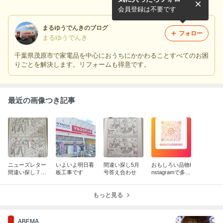
会員登録は不要です
まるゆうでんきのブログ
フォロー
まるゆうでんき
千葉県茂原市で家電品を中心におうちにかかわることすべてのお困
りごとを解決します。リフォームも得意です。
最近の画像つき記事
ニューズレター
いよいよ明日看
間違い探し5月
おもしろい品物I
間違い探し７月
板工事です
号答え合わせ
nstagramで多数
号答え合わせ
掲載中
もっと見る
ABEMA