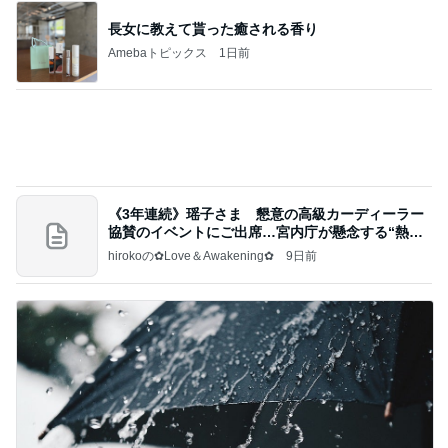
長女に教えて貰った癒される香り
Amebaトピックス
1日前
《3年連続》瑶子さま 懇意の高級カーディーラー
協賛のイベントにご出席…宮内庁が懸念する“熱心
すぎ
hirokoの✿Love＆Awakening✿
9日前