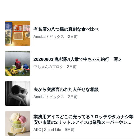
有名店の八つ橋の真剣な食べ比べ
Amebaトピックス
2日前
20260803 鬼郁隊4人衆で中ちゃん釣行 写メ
中ちゃんのブログ
2日前
夫から突然言われた人任せな相談
Amebaトピックス
2日前
業務用アイスどこに売ってる？ロッテやタカナシ等
安い市販の2リットルアイスは業務スーパーやシャ
トレ
AKO | Smart Life
9日前