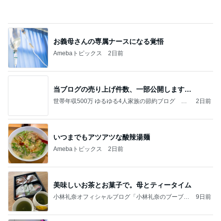
お義母さんの専属ナースになる覚悟
Amebaトピックス
2日前
当ブログの売り上げ件数、一部公開します…
世帯年収500万 ゆるゆる4人家族の節約ブログ 〜
2日前
ケチ旦那と金銭感覚マヒ嫁の日々〜
いつまでもアツアツな酸辣湯麺
Amebaトピックス
2日前
美味しいお茶とお菓子で。母とティータイム
小林礼奈オフィシャルブログ「小林礼奈のブーブー
9日前
ブログ」Powered by Ameba