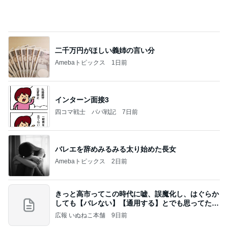
二千万円がほしい義姉の言い分
Amebaトピックス
1日前
インターン面接3
四コマ戦士 パパ戦記
7日前
バレエを辞めみるみる太り始めた長女
Amebaトピックス
2日前
きっと高市ってこの時代に嘘、誤魔化し、はぐらか
しても【バレない】【通用する】とでも思ってたん
だろ
広報 いぬねこ本舗
9日前