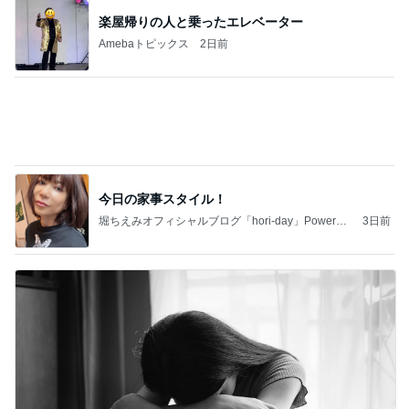
楽屋帰りの人と乗ったエレベーター
Amebaトピックス
2日前
今日の家事スタイル！
堀ちえみオフィシャルブログ「hori-day」Powered
3日前
by Ameba