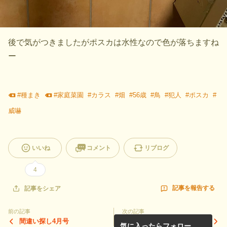
後で気がつきましたがポスカは水性なので色が落ちますね
ー
#
種まき
#
家庭菜園
#
カラス
#
畑
#
56歳
#
鳥
#
犯人
#
ポスカ
#
威嚇
いいね
コメント
リブログ
4
記事を報告する
記事をシェア
前の記事
次の記事
間違い探し4月号
2月号間違い探し答え合わせ
気に入ったらフォロー