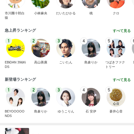
市川團十郎白
小林麻央
だいたひかる
桃
クロ
猿
急上昇ランキング
すべて見る
1
2
3
4
5
EBiDAN 39&Ki
高山善廣
こいたん
島倉りか
つばきファク
DS
トリー
新登場ランキング
すべて見る
1
2
3
4
5
BEYOOOOO
島倉りか
ゆうこりん
石 安伊
蒼井心音
NDS