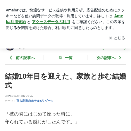
宮古島結婚式 宮古島家族婚 結婚10周年 宮古島バウリ
ニューアル 宮古島東急ホテル&リゾーツ | 幸の鳥Wedding
アプリをダウンロードして
ブログの更新通知
を受け取りまし
開く
～宮古島リゾートウェディング～
ょう。
幸の鳥Wedding ～宮古島リゾートウェディ
フォロー
ング～
前の記事へ
一覧
次の記事へ
結婚10年目を迎えた、家族と歩む結婚
式
2026-06-06 06:29:47
テーマ：
宮古島東急ホテル&リゾーツ
「彼の隣にはじめて座った時に、
守られている感じがしたんです。」