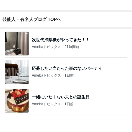
團十郎 娘のリクエストの蕎麦屋
Amebaトピックス
1日前
記事を読む
調子がもうひとつで朝から病院
Amebaトピックス
1日前
子供が飽きない車内での過ごし方
Amebaトピックス
1日前
顔を合わせれば暴言ばかりの高3娘
Amebaトピックス
1日前
友達のお土産を巡ってした交渉