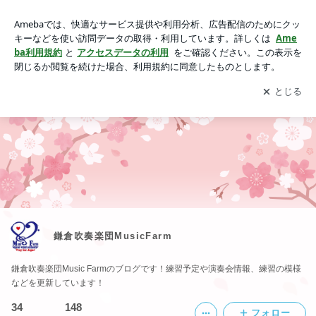
鎌倉吹奏楽団MusicFarm
アプリをダウンロードして
ブログの更新通知
を受け取りまし
開く
ょう。
鎌倉吹奏楽団MusicFarm
鎌倉吹奏楽団Music Farmのブログです！練習予定や演奏会情報、練習の模様
などを更新しています！
34
148
フォロー