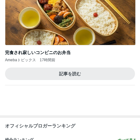
応募したい当たった事のないパーティ
Amebaトピックス
1日前
一緒にいたくない夫との誕生日
Amebaトピックス
1日前
モト冬樹 吠える準備をする愛犬
Amebaトピックス
1日前
駅前のスシローで食べたお寿司
Amebaトピックス
1日前