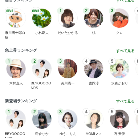
店主が作り直すと言ったうどん
Amebaトピックス
1日前
記事を読む
疲れやすい身体のための運動を決意
Amebaトピックス
10時間前
ハムが美味しい食べ方レシピ4選
Amebaトピックス
2日前