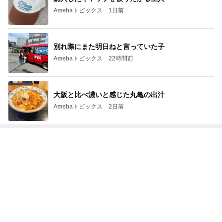
Amebaトピックス
1日前
別れ際にまた明日ねと言っていた子
Amebaトピックス
22時間前
大阪と比べ濃いと感じた丸亀の出汁
Amebaトピックス
2日前
トップブロガーランキング
料理
子育て
1
1
栄養士ママそっち～の
kosodatefulな毎
簡単美味しいサイクル
オギャ子の暴走～
献立
そっち～
オギャ子
2
2
日曜日は９時まで