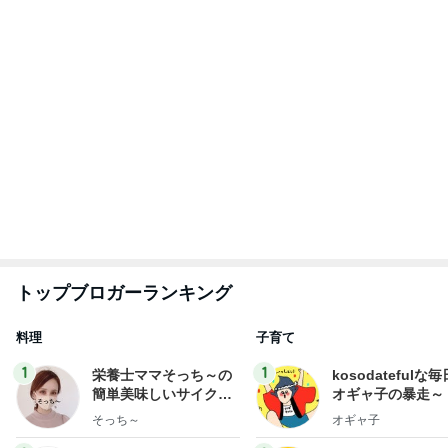
ゆうき酒場
い。
ゆうき
あべかわ
3
3
四十路シンパパの
毎日笑顔で過ごしたい
日記
モモ母さん
はやパパ
もっと見る
好奇心を満たしに行く初の国
Amebaトピックス
1日前
家を出る妻に飯の心配をした夫
Amebaトピックス
1日前
届いた春夏用の物が真冬仕様