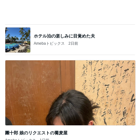
昔…お出かけした時に…(笑)
3
ロンドンあれこれ
シャワー中に…えっ！
4
ロンドンあれこれ
教育費✨
5
ロンドンあれこれ
このジャンルの記事をもっと見る
神がかってる掃除機
Amebaトピックス
21時間前