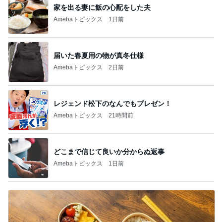
木村直人
BEYOOOOO
美川憲一
吉岡淳
水森かおり
NDS
新登場ランキング
すべて見る
1
2
3
4
5
BEYOOOOO
島倉りか
ゆうこりん
MOMIママ
石 安伊
NDS
芸能人・有名人ブログ TOPへ
次世代掃除機がやってきた！！
Amebaトピックス
21時間前