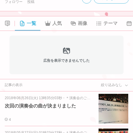
フォロワー
投稿
一覧
人気
画像
テーマ
広告を表示できませんでした
記事の表示
絞り込みなし
2018年06月26日(火) 13時35分03秒
・
＊演奏会のご案内＊
次回の演奏会の曲が決まりました
4
2018年05月27日(日) 01時23分23秒
・
＊演奏会のご案内＊