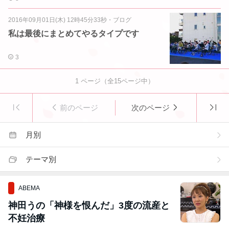
2016年09月01日(木) 12時45分33秒
・
ブログ
私は最後にまとめてやるタイプです
3
1
ページ（全
15
ページ中）
前のページ
次のページ
月別
テーマ別
ABEMA
神田うの「神様を恨んだ」3度の流産と
不妊治療