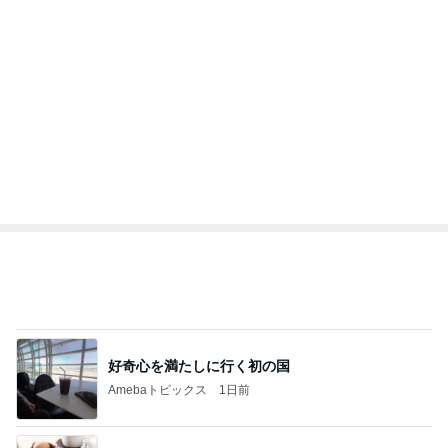
完食され寂しいコンビニのお弁当
Amebaトピックス
17時間前
記事を読む
オフィシャルブロガーランキング
総合ランキング
すべて見る
1
2
3
市川團十郎白
小林麻央
だいたひかる
桃
クロ
猿
急上昇ランキング
すべて見る
1
2
3
4
5