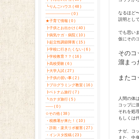
┗りんごハウス ( 48 )
なるほど
-------------------- ( 0 )
説明とし
★子育て情報 ( 0 )
┣子供とお出かけ ( 40 )
でも思い
┣病気ケガ・病院 ( 10 )
仮にその
┣起立性調節障害 ( 15 )
┣学校に行きたくない ( 6 )
そのコ
┣学校教育？？ ( 16 )
溜まっ
┣高校受験 ( 6 )
┣大学入試 ( 27 )
またコ
┣子供の習い事 ( 2 )
┣プログラミング教室 ( 16 )
┣ベトナム旅行 ( 7 )
人間の体
┗カナダ旅行 ( 5 )
コップに
------ ( 0 )
それを処
✩その他 ( 38 )
もしくは
・税務署が来た！ ( 10 )
・詐欺・楽天リボ被害 ( 27 )
ナゼ、コ
・インスタ投稿 ( 23 )
また、中