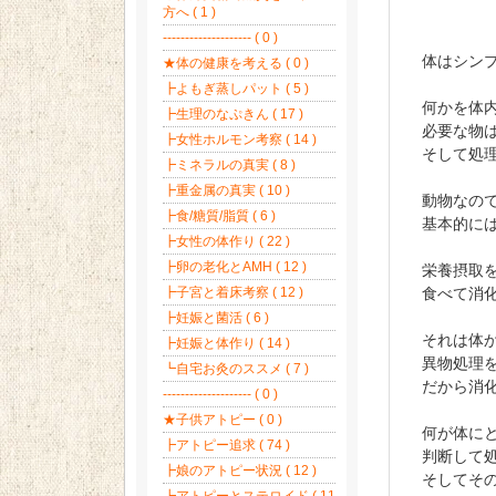
方へ ( 1 )
-------------------- ( 0 )
体はシン
★体の健康を考える ( 0 )
┣よもぎ蒸しパット ( 5 )
何かを体
┣生理のなぷきん ( 17 )
必要な物
┣女性ホルモン考察 ( 14 )
そして処
┣ミネラルの真実 ( 8 )
┣重金属の真実 ( 10 )
動物なの
┣食/糖質/脂質 ( 6 )
基本的に
┣女性の体作り ( 22 )
┣卵の老化とAMH ( 12 )
栄養摂取
┣子宮と着床考察 ( 12 )
食べて消
┣妊娠と菌活 ( 6 )
それは体
┣妊娠と体作り ( 14 )
異物処理
┗自宅お灸のススメ ( 7 )
だから消
-------------------- ( 0 )
★子供アトピー ( 0 )
何が体に
┣アトピー追求 ( 74 )
判断して
┣娘のアトピー状況 ( 12 )
そしてそ