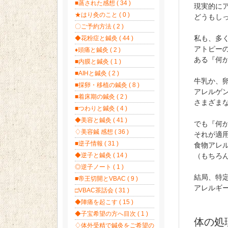
■蒸された感想 ( 34 )
現実的に
★はり灸のこと ( 0 )
どうもし
〇ご予約方法 ( 2 )
私も、多
◆花粉症と鍼灸 ( 44 )
アトピー
♦頭痛と鍼灸 ( 2 )
ある『何
■内膜と鍼灸 ( 1 )
■AIHと鍼灸 ( 2 )
牛乳か、
■採卵・移植の鍼灸 ( 8 )
アレルゲ
■着床期の鍼灸 ( 2 )
さまざま
■つわりと鍼灸 ( 4 )
◆美容と鍼灸 ( 41 )
でも『何
♢美容鍼 感想 ( 36 )
それが適
■逆子情報 ( 31 )
食物アレ
◆逆子と鍼灸 ( 14 )
（もちろ
◎逆子ノート ( 1 )
結局、特
■帝王切開とVBAC ( 9 )
アレルギ
□VBAC茶話会 ( 31 )
◆陣痛を起こす ( 15 )
◆子宝希望の方へ目次 ( 1 )
体の処
♢体外受精で鍼灸をご希望の