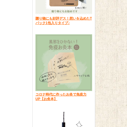
贈り物にも好評デス！想いを込めたT
パック1包入りタイプ♪
コロナ時代に作ったお灸で免疫力
UP【お灸本】