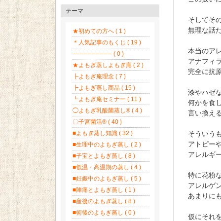
テーマ
そしてそ
無理な話
★初めての方へ ( 1 )
＊人気記事のもくじ ( 19 )
本当のア
-------------------- ( 0 )
アナフィ
★よもぎ蒸しよもぎ庵 ( 2 )
完全に抗
┣よもぎ庵理念 ( 7 )
┣よもぎ蒸し商品 ( 15 )
漆やハゼ
┗よもぎ庵セミナー ( 11 )
何かを食
◯よもぎ乳酸菌蒸し®︎ ( 4 )
言い換え
〇子宮菌活® ( 40 )
■よもぎ蒸し知識 ( 32 )
そういう
アトピー
■生理中のよもぎ蒸し ( 2 )
アレルギ
■子宝とよもぎ蒸し ( 8 )
■低温・高温期の蒸し ( 4 )
特に花粉
■妊娠中のよもぎ蒸し ( 5 )
アレルゲ
■陣痛とよもぎ蒸し ( 1 )
あまりに
■産後のよもぎ蒸し ( 8 )
■術後のよもぎ蒸し ( 0 )
仮にそれ