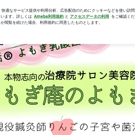
新規登録
唐揚げチーズパン
芸能人ブログ
人気ブログ
題 | 鍼灸師が創った元祖国産よもぎ蒸し【よもぎ庵】子宮菌活®