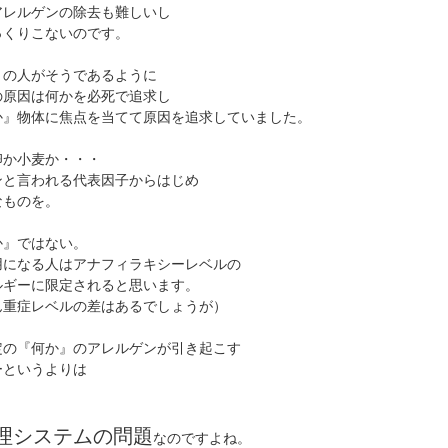
アレルゲンの除去も難しいし
っくりこないのです。
くの人がそうであるように
の原因は何かを必死で追求し
か』物体に焦点を当てて原因を追求していました。
卵か小麦か・・・
ンと言われる代表因子からはじめ
なものを。
か』ではない。
用になる人はアナフィラキシーレベルの
ルギーに限定されると思います。
ん重症レベルの差はあるでしょうが）
定の『何か』のアレルゲンが引き起こす
ーというよりは
理システムの問題
なのですよね。