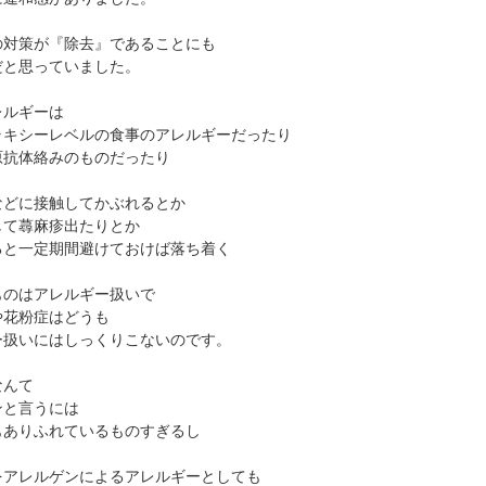
の対策が『除去』であることにも
だと思っていました。
レルギーは
ラキシーレベルの食事のアレルギーだったり
原抗体絡みのものだったり
などに接触してかぶれるとか
して蕁麻疹出たりとか
ると一定期間避けておけば落ち着く
ものはアレルギー扱いで
や花粉症はどうも
ー扱いにはしっくりこないのです。
なんて
ンと言うには
もありふれているものすぎるし
をアレルゲンによるアレルギーとしても