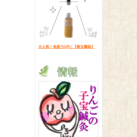
大人気！免疫力UPに【善玉菌助】