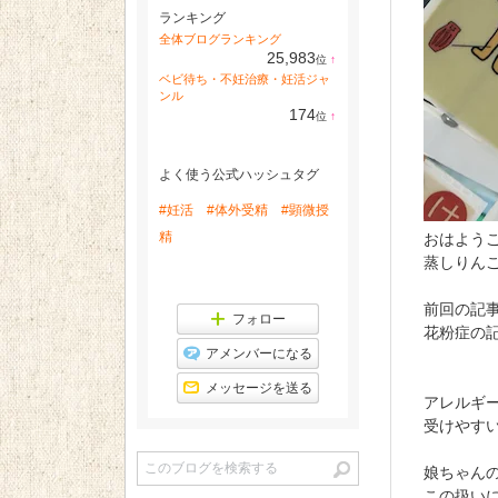
ランキング
全体ブログランキング
25,983
位
↑
ラ
ベビ待ち・不妊治療・妊活ジャ
ン
ンル
キ
174
位
↑
ン
ラ
グ
ン
上
キ
昇
よく使う公式ハッシュタグ
ン
グ
上
#妊活
#体外受精
#顕微授
昇
精
おはよう
蒸しりん
前回の記
フォロー
花粉症の
アメンバーになる
メッセージを送る
アレルギ
受けやす
娘ちゃん
この扱い