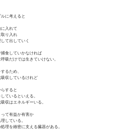
プルに考えると
内に入れて
は取り入れ
理して出していく
で捕食していかなければ
は呼吸だけでは生きていけない。
をするため、
化吸収しているけれど
からすると
をしているといえる。
化吸収はエネルギーいる。
とって有益か有害か
処理している。
の処理を緻密に支える臓器がある。