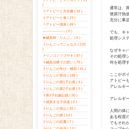
┣アトピーとステロイド ( 11
)
通常は、
┣アトピーと共生菌 ( 16 )
便尿汗熱
┣アトピーと食 ( 23 )
充分に事
┗アトピー講座 ( 49 )
-------------------- ( 0 )
でも、キ
★鍼灸師「りんご」 ( 0 )
処理シス
┣りんごってこんな人 ( 226
)
なぜキャ
┣リンゴノツブヤキ ( 87 )
その処理
何を処理
┣鍼灸治療での想い ( 76 )
┣りんごの学び・構想 ( 41 )
ここがポ
┣りんごの育自 ( 188 )
アトピー
┣りんごの第1子お産 ( 4 )
アレルギ
┣りんごの第2子お産 ( 5 )
┣第3子妊娠記録 ( 50 )
アレルギ
┣成長する子供達 ( 0 )
┣りんごの登山 ( 26 )
人間の体
┣りんごの病 ( 14 )
ある程度
┣りんごの読書 ( 7 )
でもそれ
┣りんごの弁当 ( 13 )
コップか