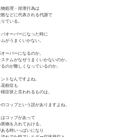
異物処理・排泄行為は
放散などに代表される代謝で
足りている。
ャパオーバーになった時に
テムがうまくいかない。
パオーバーになるのか。
システムがなぜうまくいかないのか。
するのが難しくなっているのか。
イントなんですよね。
も花粉症も
ー様症状と言われるものは。
ーのコップという説がありますよね。
にはコップがあって
の異物を入れておける。
がある時いっぱいになり
ら溢れでた時アレルギー症状発症と。