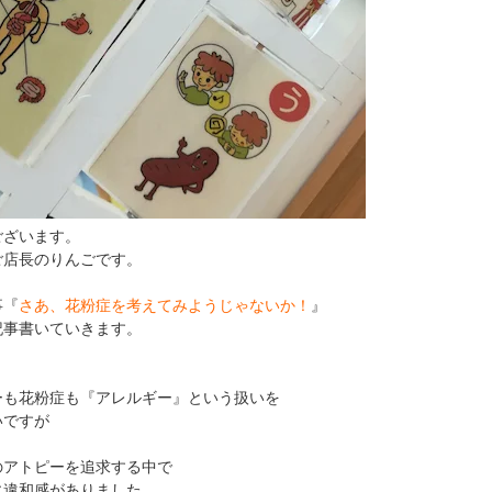
ございます。
ご店長のりんごです。
事『
さあ、花粉症を考えてみようじゃないか！
』
記事書いていきます。
ーも花粉症も『アレルギー』という扱いを
いですが
のアトピーを追求する中で
に違和感がありました。