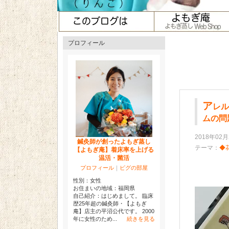
プロフィール
ア
レル
ムの問
2018年02月
鍼灸師が創ったよもぎ蒸し
テーマ：
◆
【よもぎ庵】着床率を上げる
温活・菌活
プロフィール
｜
ピグの部屋
性別：
女性
お住まいの地域：
福岡県
自己紹介：はじめまして。 臨床
歴25年超の鍼灸師・【よもぎ
庵】店主の平沼公代です。 2000
年に女性のため...
続きを見る