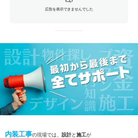
広告を表示できませんでした
内装工事
の現場では、
設計
と
施工
が