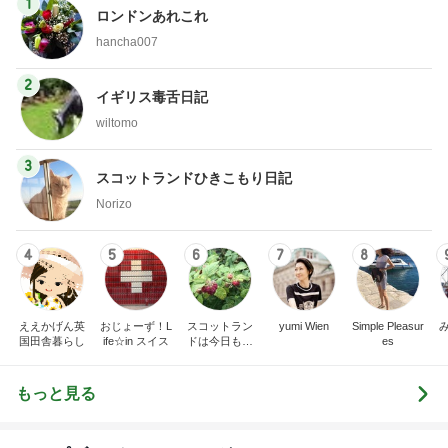
1
ロンドンあれこれ
hancha007
2
イギリス毒舌日記
wiltomo
3
スコットランドひきこもり日記
Norizo
4
5
6
7
8
ええかげん英
おじょーず！L
スコットラン
yumi Wien
Simple Pleasur
国田舎暮らし
ife☆in スイス
ドは今日も曇
es
り空
もっと見る