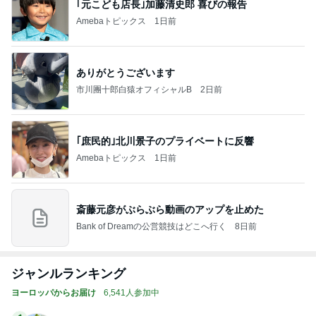
｢元こども店長｣加藤清史郎 喜びの報告
Amebaトピックス
1日前
ありがとうございます
市川團十郎白猿オフィシャルB
2日前
｢庶民的｣北川景子のプライベートに反響
Amebaトピックス
1日前
斎藤元彦がぶらぶら動画のアップを止めた
Bank of Dreamの公営競技はどこへ行く
8日前
ジャンルランキング
ヨーロッパからお届け
6,541人参加中