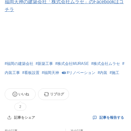
福岡天神の建築会社「株式会社ムラセ」のFacebookはコ
チラ
#
福岡の建築会社
#
新築工事
#
株式会社MURASE
#
株式会社ムラセ
#
内装工事
#
看板設置
#
福岡天神
#
リノベーション
#
内装
#
施工
いいね
リブログ
2
記事を報告する
記事をシェア
前の記事
次の記事