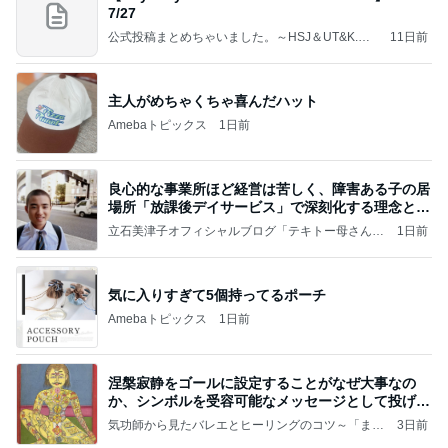
7/27
公式投稿まとめちゃいました。～HSJ＆UT&K.O.
11日前
～
主人がめちゃくちゃ喜んだハット
Amebaトピックス
1日前
良心的な事業所ほど経営は苦しく、障害ある子の居
場所「放課後デイサービス」で深刻化する理念と現
実の
立石美津子オフィシャルブログ「テキトー母さんの
1日前
すすめ」Powered by Ameba
気に入りすぎて5個持ってるポーチ
Amebaトピックス
1日前
涅槃寂静をゴールに設定することがなぜ大事なの
か、シンボルを受容可能なメッセージとして投げる
ことが
気功師から見たバレエとヒーリングのコツ～「まと
3日前
いのば」ブログ