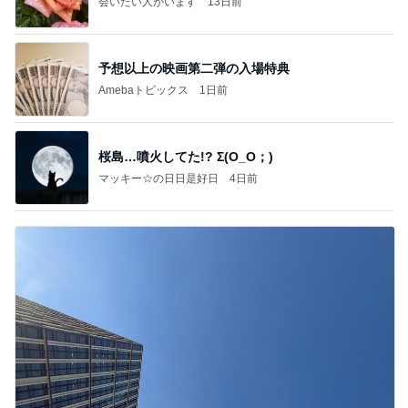
会いたい人がいます
13日前
予想以上の映画第二弾の入場特典
Amebaトピックス
1日前
桜島…噴火してた!? Σ(O_O；)
マッキー☆の日日是好日
4日前