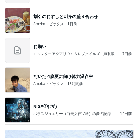
割引のおすしと刺身の盛り合わせ
Amebaトピックス
1日前
お願い
モンスターアクアリウム＆レプタイルズ 買取販売
7日前
情報
だいた 4歳夏に向け体力温存中
Amebaトピックス
18時間前
NISA①(;'∀')
パラスジュエリー（白美女神宝珠）の夢の記録
14日前
（続編）