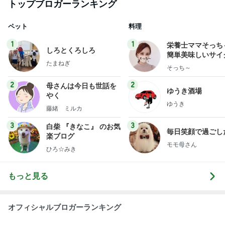
トップブロガーランキング
ペット
料理
1
1
栄養士ママそっち
しろとくろしろ
簡単美味しいサイ
たまねぎ
献立
そっち～
2
2
母さんは今日も世話を
ゆうき酒場
やく
ゆうき
藤緒 ミルカ
3
3
白柴 『きなこ』 のお気
毎日笑顔で過ごし
楽ブログ
モモ母さん
ひろ☆みき
もっと見る
オフィシャルブロガーランキング