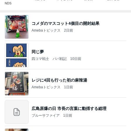
NDS
コメダのマスコット4個目の開封結果
Amebaトピックス
2日前
同じ夢
四コマ戦士 パパ戦記
10日前
レジに4回も行った初の麻辣湯
Amebaトピックス
1日前
広島原爆の日 市長の言葉に動揺する総理
ブルーサファイア
1日前