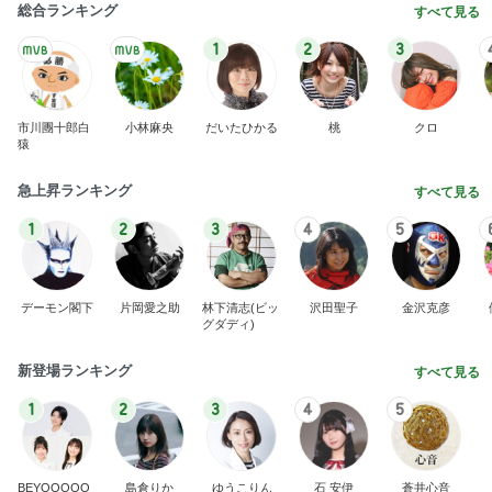
総合ランキング
すべて見る
1
2
3
市川團十郎白
小林麻央
だいたひかる
桃
クロ
猿
急上昇ランキング
すべて見る
1
2
3
4
5
デーモン閣下
片岡愛之助
林下清志(ビッ
沢田聖子
金沢克彦
グダディ)
新登場ランキング
すべて見る
1
2
3
4
5
BEYOOOOO
島倉りか
ゆうこりん
石 安伊
蒼井心音