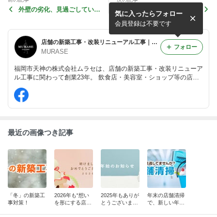
外壁の劣化、見過ごしていま
店内、ちょっと気になるとこ
気に入ったらフォロー
せんか？
ろ…放置していませんか？
会員登録は不要です
店舗の新築工事・改装リニューアル工事｜株式会社ムラセ
フォロー
MURASE
福岡市天神の株式会社ムラセは、店舗の新築工事・改装リニューア
ル工事に関わって創業23年。 飲食店・美容室・ショップ等の店舗
をはじめ、戸建てや医療施設、マンション等も承っております。
最近の画像つき記事
「冬」の新築工
2026年も“想い
2025年もありが
年末の店舗清掃
事対策！
を形にする店舗
とうございまし
で、新しい年を
づくり”を大切
た！
気持ちよく迎え