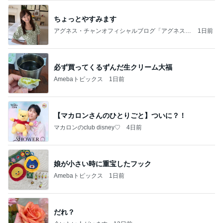
ちょっとやすみます
アグネス・チャンオフィシャルブログ「アグネスち
1日前
ゃんこ鍋」Powered by Ameba
必ず買ってくるずんだ生クリーム大福
Amebaトピックス
1日前
【マカロンさんのひとりごと】ついに？！
マカロンのclub disney♡
4日前
娘が小さい時に重宝したフック
Amebaトピックス
1日前
だれ？