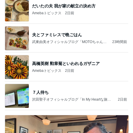
だいたの夫 我が家の献立の決め方
Amebaトピックス
2日前
夫とファミレスで晩ごはん
武東由美オフィシャルブログ「MOTOちゃんと
23時間前
のはっぴぃな毎日」Powered by Ameba
高橋英樹 勲章菊といわれるガザニア
Amebaトピックス
2日前
７人待ち
沢田聖子オフィシャルブログ「In My Heartな旅日
2日前
記」by Ameba