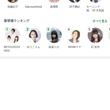
1
2
3
4
5
BEYOOOOO
ゆうこりん
島倉りか
MOMIママ
石 安伊
NDS