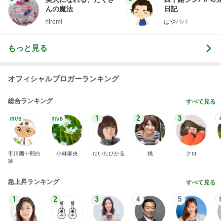
オフィシャルブロガーランキング
総合ランキング
すべて見る
1
2
3
市川團十郎白
小林麻央
だいたひかる
桃
クロ
猿
急上昇ランキング
すべて見る
1
2
3
4
5
加藤紀子
Sakurashimeji
真飛聖
尼子勝紀
モーニング
娘。'26 天気組
新登場ランキング
すべて見る