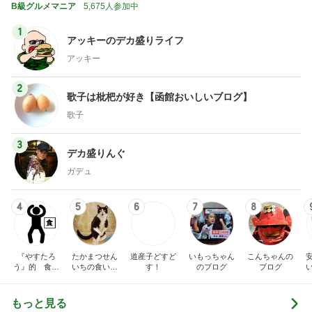
2
歌子は枇杷が好き【函館おいしいブログ】
歌子
3
デカ盛りんぐ
ガデュ
4
5
6
7
8
『やすたろ
たかまつせん
道産子どすど
いもっちゃん
こんちゃんの
う』的 食の
いちの食い散
す！
のブログ
ブログ
備忘録
らかし日記
もっと見る