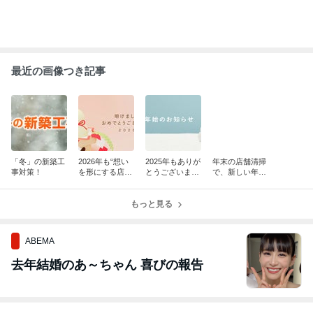
最近の画像つき記事
「冬」の新築工
2026年も“想い
2025年もありが
年末の店舗清掃
事対策！
を形にする店舗
とうございまし
で、新しい年を
づくり”を大切
た！
気持ちよく迎え
に。
るために
もっと見る
ABEMA
去年結婚のあ～ちゃん 喜びの報告