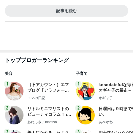
トップブロガーランキング
美容
子育て
1
1
（旧アカウント）エマ
kosodatefulな毎
ブログ【アラフォー会
オギャ子の暴走～
社売却セカンドライ
エマの日記
オギャ子
フ】
2
2
リトルミニマリストの
日曜日は９時まで
ビューティコラム The
い。
little minimalist's bea
あねっさ／anessa
あべかわ
uty colum
3
3
美人になれる、たくさ
四十路シンパパの
んの魔法
日記
hiromi
はやパパ
もっと見る