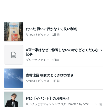
だいた 買いに行かなくて良い利点
Amebaトピックス
1日前
A宮一家はなぜご静養しないのかなどとくだらない
記事
ブルーサファイア
2日前
古村比呂 朝食のとうきびの甘さ
Amebaトピックス
1日前
9/10【イベント】のお知らせ
辰巳ゆうとオフィシャルブログ Powered by Ameb
3日前
a
細川直美 夫の友人からの嬉しい中元
Amebaトピックス
1日前