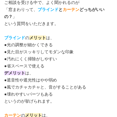
ご相談を受ける中で、よく聞かれるのが
「窓まわりって、
ブラインド
と
カーテン
どっちがいい
の？
」
という質問をいただきます。
ブラインド
の
メリット
は、
●光の調整が細かくできる
●見た目がスッキリしてモダンな印象
●汚れにくく掃除がしやすい
●省スペースで使える
デメリット
は、
●遮音性や遮光性はやや弱め
●風でカチャカチャと、音がすることがある
●壊れやすいパーツもある
というのが挙げられます。
カーテン
の
メリット
は、