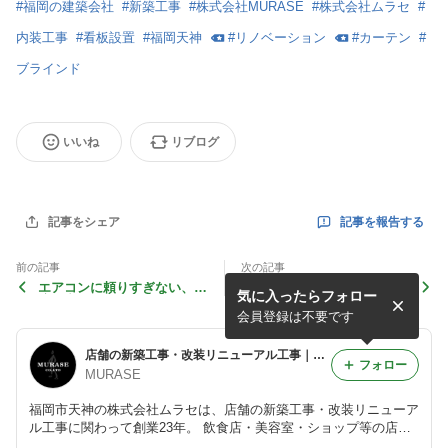
#
福岡の建築会社
#
新築工事
#
株式会社MURASE
#
株式会社ムラセ
#
内装工事
#
看板設置
#
福岡天神
#
リノベーション
#
カーテン
#
ブラインド
いいね
リブログ
記事を報告する
記事をシェア
前の記事
次の記事
エアコンに頼りすぎない、快
開業への第一歩
気に入ったらフォロー
適な空間づくりのコツ
会員登録は不要です
店舗の新築工事・改装リニューアル工事｜株式会社ムラセ
フォロー
MURASE
福岡市天神の株式会社ムラセは、店舗の新築工事・改装リニューア
ル工事に関わって創業23年。 飲食店・美容室・ショップ等の店舗
をはじめ、戸建てや医療施設、マンション等も承っております。