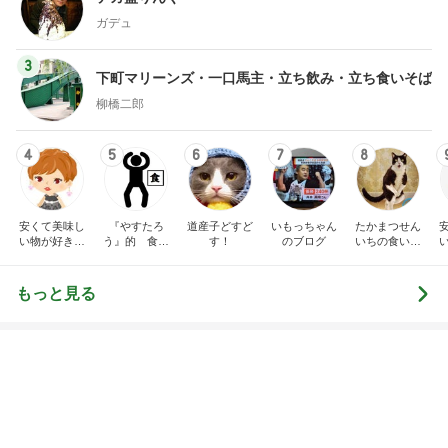
好き！食いしん坊
モモ母さん
らりん☆のブログ
☆きらりん☆
もっと見る
オフィシャルブロガーランキング
総合ランキング
すべて見る
1
2
3
市川團十郎白
小林麻央
だいたひかる
桃
クロ
猿
急上昇ランキング
すべて見る
1
2
3
4
5