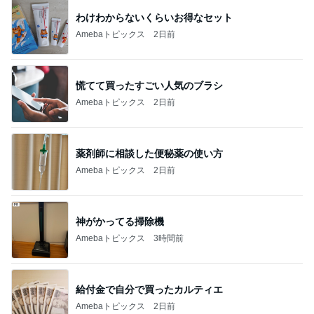
長引く咳で勧められたCT検査
Amebaトピックス
1日前
斎藤元彦がぶらぶら動画のアップを止めた
Bank of Dreamの公営競技はどこへ行く
9日前
日経平均に比べ寂しい優待株の状況
Amebaトピックス
21時間前
ありがとうございます
市川團十郎白猿オフィシャルB
2日前