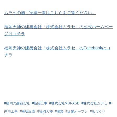
ムラセの施工実績一覧はこちらをご覧ください。
福岡天神の建築会社「株式会社ムラセ」の公式ホームペー
ジはコチラ
福岡天神の建築会社「株式会社ムラセ」のFacebookはコ
チラ
#
福岡の建築会社
#
新築工事
#
株式会社MURASE
#
株式会社ムラセ
#
内装工事
#
看板設置
#
福岡天神
#
開業
#
店舗オープン
#
店づくり