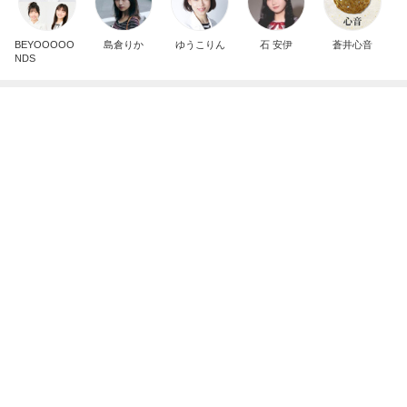
クタクタで帰りに寄ったほっともっと
Amebaトピックス
2日前
夫とファミレスで晩ごはん
武東由美オフィシャルブログ「MOTOちゃんとのは
1日前
っぴぃな毎日」Powered by Ameba
3歳半双子が話した謎のパンケーキ
Amebaトピックス
2日前
同じ夢
四コマ戦士 パパ戦記
10日前