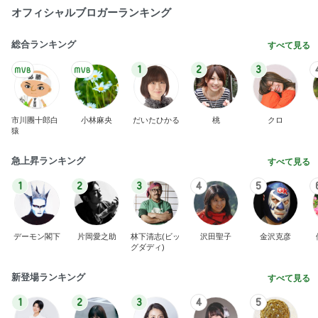
おもてなし一品に決定した鱒寿司
Amebaトピックス
2日前
学生
日本人
7日前