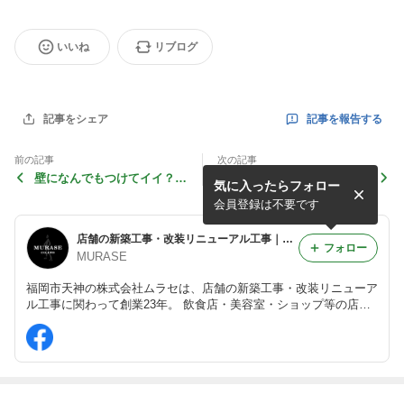
いいね
リブログ
記事を報告する
記事をシェア
前の記事
次の記事
壁になんでもつけてイイ？と
店舗のリニューアルでお店の
気に入ったらフォロー
思っていたら…
魅力を再構築！
会員登録は不要です
店舗の新築工事・改装リニューアル工事｜株式会社ムラセ
フォロー
MURASE
福岡市天神の株式会社ムラセは、店舗の新築工事・改装リニューア
ル工事に関わって創業23年。 飲食店・美容室・ショップ等の店舗
をはじめ、戸建てや医療施設、マンション等も承っております。