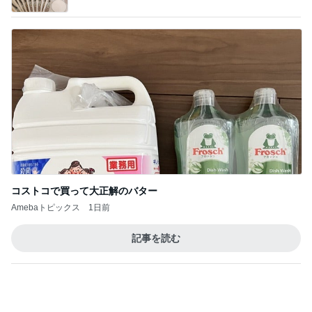
高橋真麻 久しぶりのリベラで感激
Amebaトピックス
23時間前
７人待ち
沢田聖子オフィシャルブログ「In My Heartな旅日
2日前
記」by Ameba