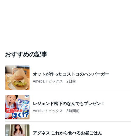
Amebaトピックス
12時間前
斎藤元彦がぶらぶら動画のアップを止めた
Bank of Dreamの公営競技はどこへ行く
9日前
ジャンルランキング
B級グルメマニア
5,674人参加中
1
アッキーのデカ盛りライフ
アッキー
2
デカ盛りんぐ
ガデュ
3
下町マリーンズ・一口馬主・立ち飲み・立ち食いそば
柳橋二郎