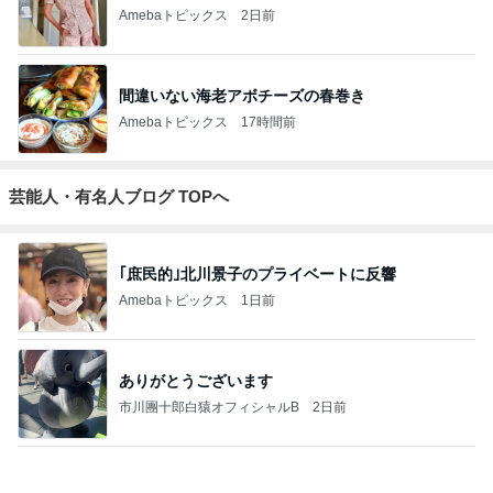
4
5
6
7
8
安くて美味し
『やすたろ
道産子どすど
いもっちゃん
たかまつせん
い物が好き☆
う』的 食の
す！
のブログ
いちの食い散
彡
備忘録
らかし日記
もっと見る
わけわからないくらいお得なセット
Amebaトピックス
2日前
慌てて買ったすごい人気のブラシ
Amebaトピックス
2日前
薬剤師に相談した便秘薬の使い方