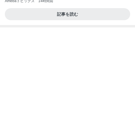
夏の福袋まで半額になる争奪戦
Amebaトピックス
1日前
力強いジャンプをまるで天上の美しさのように軽や
かに着氷その芸術性によって心奪われる魔法を織り
なす
フィギュアスケート応援（くまはともだち）
2日前
クロ 娘がゲットした勝者のTシャツ
Amebaトピックス
1日前
義母は観念した？
トンデモ義母ンヌからのストレスがヤバい。
2日前