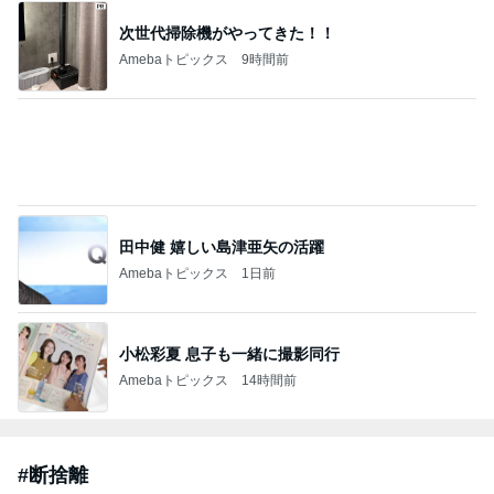
元TOKIO 山口 新居地公開に｢謙虚な部屋｣
Amebaトピックス
16時間前
開卡
くいしんぼうCAMのもっとおいしい台湾!!!!
3日前