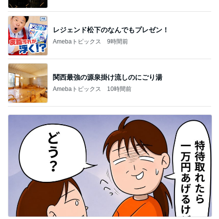
もっと見る
オフィシャルブロガーランキング
総合ランキング
すべて見る
1
2
3
市川團十郎白
小林麻央
だいたひかる
桃
クロ
猿
急上昇ランキング
すべて見る
1
2
3
4
5
AKB48
たんぽぽ川村
北村総一朗
北別府学
OCHA NORM
エミコ
A