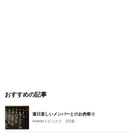
おんぶに抱っこの夫の相手で鍛えられたこと。
大腸がんステージ4 永久人工肛門ドライバーおじさんの
2026年8月6日
闘病記録
40〜50代の断捨離。期間限定のひとり暮らしが
始まりました
ミニマリストみしぇるの「好きなモノとスッキリ暮ら
2026年8月6日
す」｜ 11年目の私が行き着いた究極の整え方
このハッシュタグの記事を見る
芸能人・有名人ブログ TOPへ
要介護5の志茂田景樹 入浴は3人がかり
Amebaトピックス
1日前
TOPTOY☆Cocoa Workshop
ディズニーファン Dのブログ
9日前