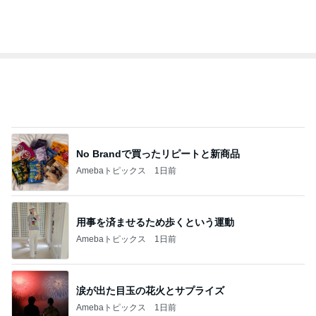
トップブロガーランキング
美容
インテリア&DIY
1
1
（旧アカウント）エマ
おうちと暮らしの
ブログ【アラフォー会
ピ 〜HOME&LI
社売却セカンドライ
エマの日記
yuki (ドキ子）
フ】
2
2
リトルミニマリストの
ほんとうに必要な
ビューティコラム The
か持たない暮らし
little minimalist's bea
ep Life Simple
あねっさ／anessa
yukiko
uty colum
ンテリアのきろく
3
3
美人になれる、たくさ
１００均・カルデ
んの魔法
好き！食いしん坊
らりん☆のブログ
hiromi
☆きらりん☆