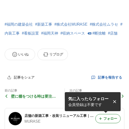
#
福岡の建築会社
#
新築工事
#
株式会社MURASE
#
株式会社ムラセ
#
内装工事
#
看板設置
#
福岡天神
#
収納スペース
#
断捨離
#
店舗
いいね
リブログ
記事を報告する
記事をシェア
前の記事
次の記事
壁に棚をつける時は要注
株式会社福岡ヨシダ様の社屋
気に入ったらフォロー
意！！
改装工事
会員登録は不要です
店舗の新築工事・改装リニューアル工事｜株式会社ムラセ
フォロー
MURASE