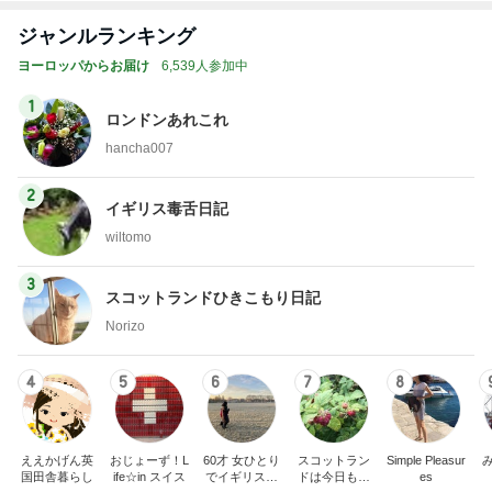
No Brandで買ったリピートと新商品
Amebaトピックス
1日前
用事を済ませるため歩くという運動
Amebaトピックス
1日前
涙が出た目玉の花火とサプライズ
Amebaトピックス
1日前
レジェンド松下のなんでもプレゼン！
Amebaトピックス
9時間前