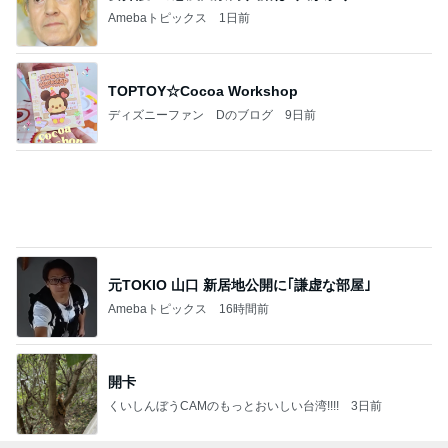
hancha007
2
イギリス毒舌日記
wiltomo
3
スコットランドひきこもり日記
Norizo
4
5
6
7
8
ええかげん英
おじょーず！L
60才 女ひとり
スコットラン
Simple Pleasur
国田舎暮らし
ife☆in スイス
でイギリスに
ドは今日も曇
es
移住
り空
もっと見る