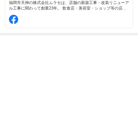
福岡市天神の株式会社ムラセは、店舗の新築工事・改装リニューア
ル工事に関わって創業23年。 飲食店・美容室・ショップ等の店舗
をはじめ、戸建てや医療施設、マンション等も承っております。
最近の画像つき記事
「冬」の新築工
2026年も“想い
2025年もありが
年末の店舗清掃
事対策！
を形にする店舗
とうございまし
で、新しい年を
づくり”を大切
た！
気持ちよく迎え
に。
るために
もっと見る
ABEMA
清水アキラ 37歳で急逝した息子 良太郎
さんの死去にコメント