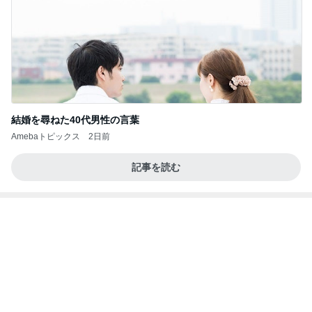
美奈代 夫が買ってきてくれたお芋
Amebaトピックス
1日前
敬三さんも言いよったのよか。そうか。それは茂美
のしてはならない禁じ手だったな。陣内が言いよる
のよ
nanasantojiroのブログ
3日前
古村 夏仕様の弾性ストッキング
Amebaトピックス
10時間前
地獄
日本人
1日前
50歳記念に急浮上したヴァンクリ