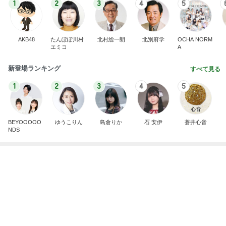
妹分へのCHANELのハンドクリーム
Amebaトピックス
1日前
開卡
くいしんぼうCAMのもっとおいしい台湾!!!!
3日前
アグネス 痛々しいが全く痛くない腕
Amebaトピックス
1日前
TOPTOY☆Cocoa Workshop
ディズニーファン Dのブログ
9日前
好みではなかったカルディの即席めん