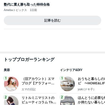
新登場ランキング
すべて見る
1
2
3
4
5
BEYOOOOO
ゆうこりん
島倉りか
石 安伊
蒼井心音
NDS