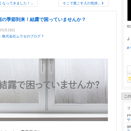
くなってきました！…
そこで過ごす人の気持…
雨の季節到来！結露で困っていませんか？
性
年05月28日
：
株式会社ムラセのブログ
よ
#
この
フ
y
g