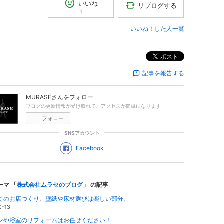
いいね
リブログする
1
いいね！した人一覧
ポスト
記事を報告する
MURASE
さんをフォロー
ブログの更新情報が受け取れて、アクセスが簡単になります
フォロー
SNSアカウント
Facebook
ーマ 「
株式会社ムラセのブログ
」 の記事
てのお店づくり、壁紙や床材選びは楽しい部分。
0-13
ンや浴室のリフォームはお任せください！