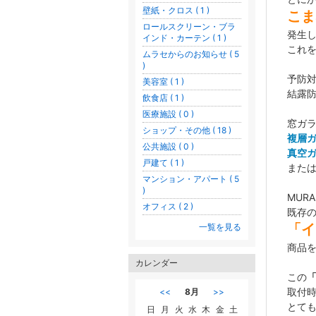
壁紙・クロス ( 1 )
こま
ロールスクリーン・ブラ
発生
インド・カーテン ( 1 )
これ
ムラセからのお知らせ ( 5
)
予防
美容室 ( 1 )
結露
飲食店 ( 1 )
医療施設 ( 0 )
窓ガ
ショップ・その他 ( 18 )
複層
公共施設 ( 0 )
真空
戸建て ( 1 )
また
マンション・アパート ( 5
)
MUR
オフィス ( 2 )
既存
「イ
一覧を見る
商品
カレンダー
この
取付
<<
8月
>>
とて
日
月
火
水
木
金
土