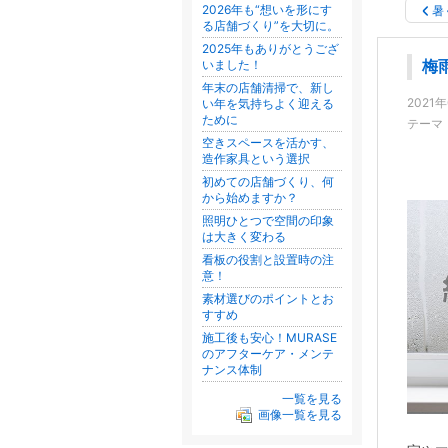
2026年も“想いを形にす
暑
る店舗づくり”を大切に。
2025年もありがとうござ
いました！
梅
年末の店舗清掃で、新し
2021
い年を気持ちよく迎える
ために
テーマ
空きスペースを活かす、
造作家具という選択
初めての店舗づくり、何
から始めますか？
照明ひとつで空間の印象
は大きく変わる
看板の役割と設置時の注
意！
素材選びのポイントとお
すすめ
施工後も安心！MURASE
のアフターケア・メンテ
ナンス体制
一覧を見る
画像一覧を見る