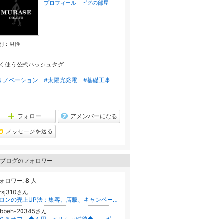
プロフィール
｜
ピグの部屋
別：
男性
く使う公式ハッシュタグ
リノベーション
#太陽光発電
#基礎工事
フォロー
アメンバーになる
メッセージを送る
ブログのフォロワー
ォロワー:
8
人
srsj310さん
サロンの売上UP法：集客、店販、キャンペーン成功術（コスパ・タイパ重視）
abbeh-20345さん
９０％オフ ◆１円 ペルシャ絨毯◆ ギャッベ