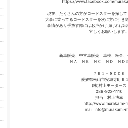
https://www.facebook.com/muraka
現在、たくさんの方がロードスターを探して
大事に乗ってるロードスターを次に方に引き
事情があり手放す際にはお声かけ頂ければ出
宜しくお願いします
新車販売、中古車販売 車検、板金、
ＮＡ ＮＢ ＮＣ ＮＤ ＮＤ５Ｒ
７９１－８００６
愛媛県松山市安城寺町９
(株)村上モータース
089-922-1110
担当 村上博幸
http://www.murakami-m
mail info@murakami-m