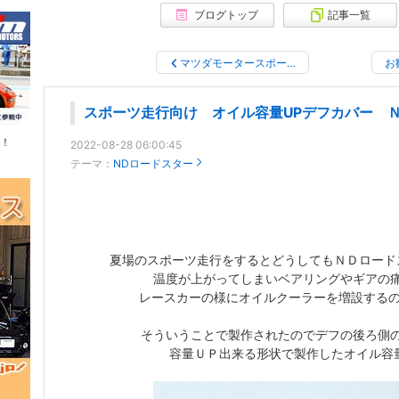
ブログトップ
記事一覧
マツダモータースポー…
お
スポーツ走行向け オイル容量UPデフカバー 
！
2022-08-28 06:00:45
テーマ：
NDロードスター
夏場のスポーツ走行をするとどうしてもＮＤロード
温度が上がってしまいベアリングやギアの
レースカーの様にオイルクーラーを増設する
そういうことで製作されたのでデフの後ろ側
容量ＵＰ出来る形状で製作したオイル容