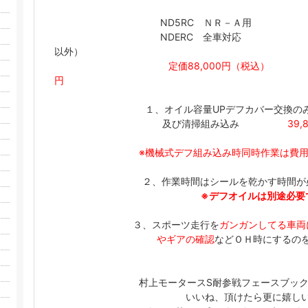
ND5RC ＮＲ－Ａ用 ＮＤ
NDERC 全車対
以外）
定価88,000円（
円
１、オイル容量UPデフカバー交換の
及び清掃組み込み
39,
※機械式デフ組み込み時同時作業は費
２、作業時間はシールを乾かす時間が
※デフオイルは別途必要
３、スポーツ走行を
ガンガンしてる車両
やギアの確認
などＯＨ時にするの
村上モータースS耐参戦フェースブッ
いいね、頂けたら更に嬉し