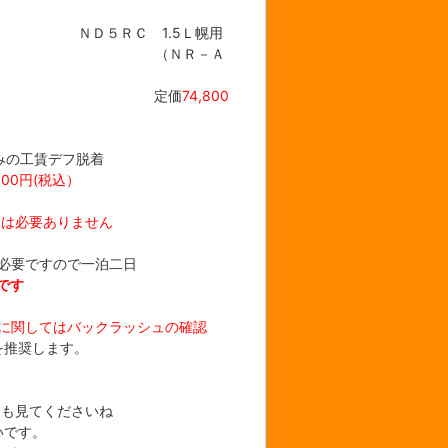
５ＲＣ 1.5Ｌ幌用
応 （ＮＲ－Ａ
税込）
定価
74,800
みの工賃デフ脱着
800円(税込）
用は必要ありません
必要ですので一泊二日
です
に関してはバックラッシュの確認
を推奨します。
クも見てくださいね
いです。