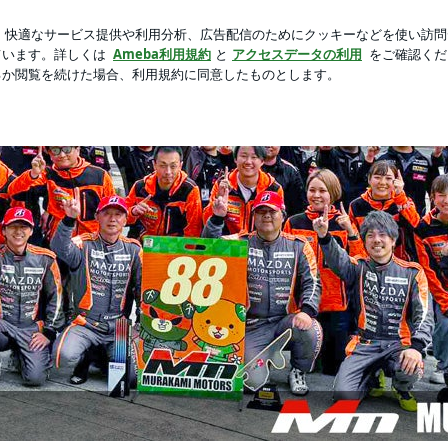
久々ヒットな品
芸能人ブログ
人気ブログ
新規登録
ー用 | 四国、愛媛にあるロードスター専門店村上モータース