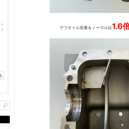
1.
↑
デフオイル容量をノーマル比
ラ
↑
ン
ラ
キ
ン
ン
キ
グ
ン
上
グ
昇
上
昇
る