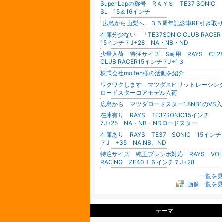
Super Lapの称号 RＡＹＳ TE37 SONIC
SL 15＆16インチ
”広島から山梨へ ３５周年記念車RF引き取
在庫分少ない 「TE37SONIC CLUB RACE
15インチ７J+28 NA・NB・ND
少量入荷 特注サイズ S耐用 RAYS CE2
CLUB RACER15インチ７J+1３
株式会社molten様の活動を紹介
ワクワクします マツダスピリットレーシン
ロードスターコアモデル入荷
広島から マツダロードスター1.8NB1のVS
在庫有り RAYS TE37SONIC15インチ
7J+25 NA・NB・NDロードスター
在庫あり RAYS TE37 SONIC 15イ
７J +35 NA,NB、ND
特注サイズ 純正ブレンボ対応 RAYS VOL
RACING ZE40１６インチ７J+28
一覧を
画像一覧を
テーマ