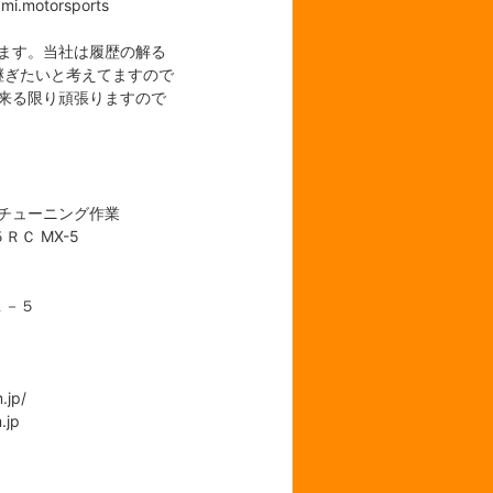
mi.motorsports
ます。当社は履歴の解る
継ぎたいと考えてますので
来る限り頑張りますので
。
チューニング作業
Ｃ MX-5
１－５
.jp/
.jp