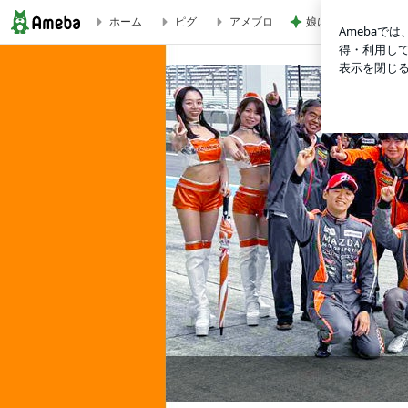
ホーム
ピグ
アメブロ
娘に勧められ買った
スポーツ走行向け オイル容量UPデフカバー ＮＤロードスタ