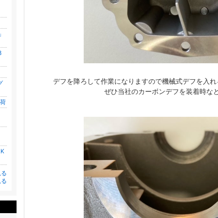
り
R」
8
デフを降ろして作業になりますので機械式デフを入れ
グ
ぜひ当社のカーボンデフを装着時な
入荷
ンチ
K
見る
見る