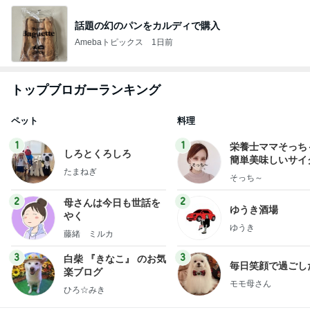
話題の幻のパンをカルディで購入
Amebaトピックス
1日前
トップブロガーランキング
ペット
料理
1
1
栄養士ママそっち
しろとくろしろ
簡単美味しいサイ
たまねぎ
献立
そっち～
2
2
母さんは今日も世話を
ゆうき酒場
やく
ゆうき
藤緒 ミルカ
3
3
白柴 『きなこ』 のお気
毎日笑顔で過ごし
楽ブログ
モモ母さん
ひろ☆みき