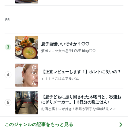
息子自慢いいですか？♡♡
3
酒ポンコツ女の息子LOVE blog♡♡
【正直レビューします！】ホントに良いの？
4
ｒｉｉ＊ごはんアルバム
【息子どもに振り回された木曜日と、秒速お
にぎりメーカー。】3日分の晩ごはん♪
5
お酒と筋トレが好き！料理が苦手な40歳5児ママ主
婦のブログ♪リビング集合〜！！
このジャンルの記事をもっと見る