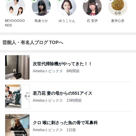
BEYOOOOO
島倉りか
ゆうこりん
石 安伊
蒼井心音
NDS
芸能人・有名人ブログ TOPへ
次世代掃除機がやってきた！！
Amebaトピックス
8時間前
若乃花 妻の母からの551アイス
Amebaトピックス
15時間前
クロ 喉に刺さった魚の骨で耳鼻科
Amebaトピックス
1日前