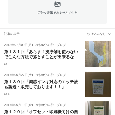
広告を表示できませんでした
記事の表示
絞り込みなし
2018年07月09日(月) 08時36分30秒
・
ブログ
第１３１回「あらま！洗浄剤を使わない
でこんな方法で落とすことが出来るなん
て！？」
8
2017年05月27日(土) 02時39分33秒
・
ブログ
第１３０回「減感インキ対応のエッチ液
も製造・販売しております！！」
4
2017年05月19日(金) 07時59分42秒
・
ブログ
第１２９回「オフセット印刷機向けの自