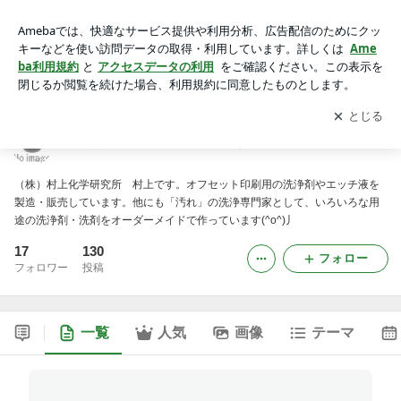
村上は化学の研究者の村上です。
アプリをダウンロードして
ブログの更新通知
を受け取りまし
開く
ょう。
村上は化学の研究者の村上です。
（株）村上化学研究所 村上です。オフセット印刷用の洗浄剤やエッチ液を
製造・販売しています。他にも「汚れ」の洗浄専門家として、いろいろな用
途の洗浄剤・洗剤をオーダーメイドで作っています(^o^)丿
17
130
フォロー
フォロワー
投稿
一覧
人気
画像
テーマ