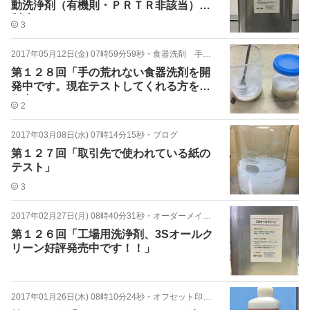
動洗浄剤（有機則・ＰＲＴＲ非該当）も
製造しております！！」
3
2017年05月12日(金) 07時59分59秒
・
食器洗剤 手の荒れない
第１２８回「手の荒れない食器洗剤を開
発中です。現在テストしてくれる方を募
集中です！！」
2
2017年03月08日(水) 07時14分15秒
・
ブログ
第１２７回「取引先で使われている紙の
テスト」
3
2017年02月27日(月) 08時40分31秒
・
オーダーメイド洗浄剤・洗剤
第１２６回「工場用洗浄剤、3Sオールク
リーン好評発売中です！！」
2017年01月26日(木) 08時10分24秒
・
オフセット印刷 湿し水 エッチ液