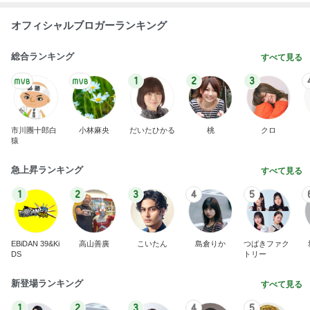
オフィシャルブロガーランキング
総合ランキング
すべて見る
1
2
3
市川團十郎白
小林麻央
だいたひかる
桃
クロ
猿
急上昇ランキング
すべて見る
1
2
3
4
5
EBiDAN 39&Ki
高山善廣
こいたん
島倉りか
つばきファク
DS
トリー
新登場ランキング
すべて見る
1
2
3
4
5