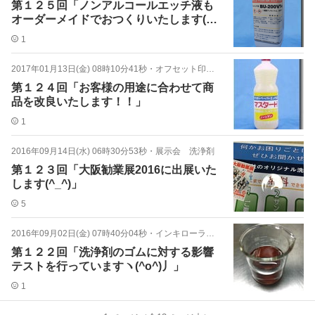
第１２５回「ノンアルコールエッチ液も
オーダーメイドでおつくりいたします(^O
^)／」
1
2017年01月13日(金) 08時10分41秒
・
オフセット印刷 湿し水 エッチ液
第１２４回「お客様の用途に合わせて商
品を改良いたします！！」
1
2016年09月14日(水) 06時30分53秒
・
展示会 洗浄剤
第１２３回「大阪勧業展2016に出展いた
します(^_^)」
5
2016年09月02日(金) 07時40分04秒
・
インキローラー 給水ローラー 洗浄剤
第１２２回「洗浄剤のゴムに対する影響
テストを行っていますヽ(^o^)丿」
1