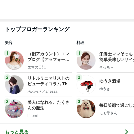
假屋崎省吾 見事な建長寺のハス
Amebaトピックス
1日前
御朱印まで無料だった太っ腹な神社
Amebaトピックス
11時間前
大手ハウスメーカー施工の高品質な家
Amebaトピックス
1日前
神がかってる掃除機
Amebaトピックス
10時間前
合格発表で増えた一つの国家資格