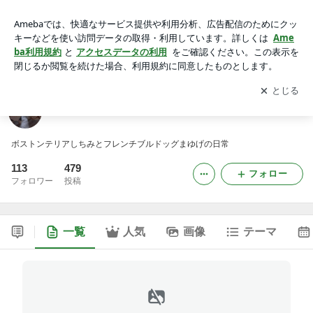
ちみちみしちみ
アプリをダウンロードして
ブログの更新通知
を受け取りまし
開く
ょう。
ちみちみしちみ
ボストンテリアしちみとフレンチブルドッグまゆげの日常
113
479
フォロー
フォロワー
投稿
一覧
人気
画像
テーマ