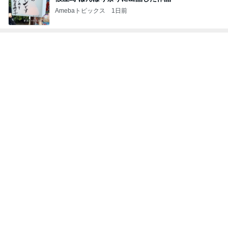
Amebaトピックス
1日前
トップブロガーランキング
美容
料理
1
1
（旧アカウント）エマ
栄養士ママそっち
ブログ【アラフォー会
簡単美味しいサイ
社売却セカンドライ
献立
エマの日記
そっち～
フ】
2
2
リトルミニマリストの
ゆうき酒場
ビューティコラム The
ゆうき
little minimalist's bea
あねっさ／anessa
uty colum
3
3
美人になれる、たくさ
毎日笑顔で過ごし
んの魔法
モモ母さん
hiromi
もっと見る