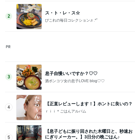
真矢ミキ 司会者に撮ってもらった1枚
Amebaトピックス
1日前
台風に備え常備するアップルパイ
Amebaトピックス
1日前
記事を読む