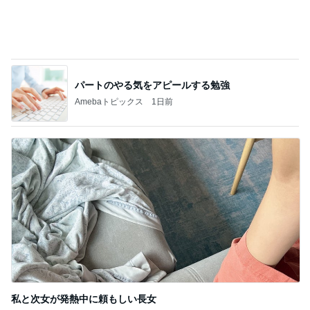
若乃花 妻の母からの551アイス
Amebaトピックス
16時間前
記事を読む
高橋英樹 ハリ治療の後に二色蕎麦
Amebaトピックス
20時間前