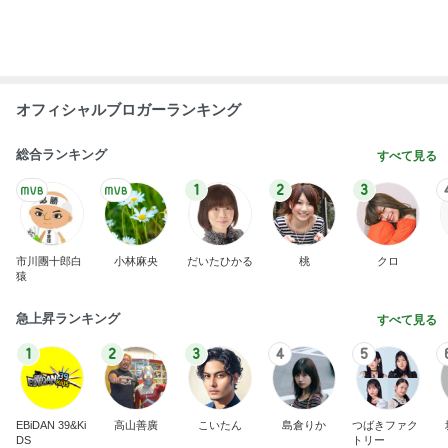
芸能人・有名人ブログ TOPへ
神がかってる掃除機
Amebaトピックス
10時間前
濃厚なほうじ茶感のシフォンケーキ
Amebaトピックス
1日前
頑張って良かったと思える中庭の時間
Amebaトピックス
17時間前