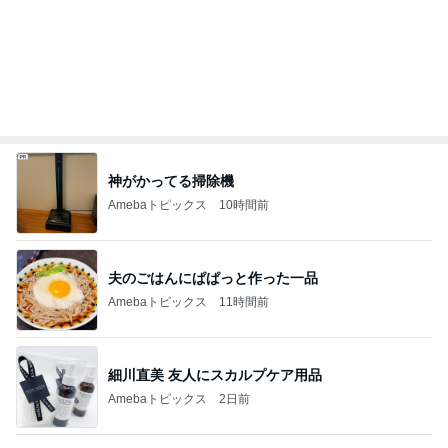
記事を読む
増加した体重とかさましした食事
Amebaトピックス
1日前
小原正子 子供と初めてのプール
Amebaトピックス
2日前
疲れとれるクールタイプの入浴剤
Amebaトピックス
2日前