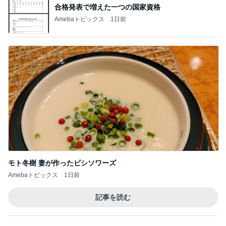
BEYOOOOO
島倉りか
ゆうこりん
石 安伊
蒼井心音
NDS