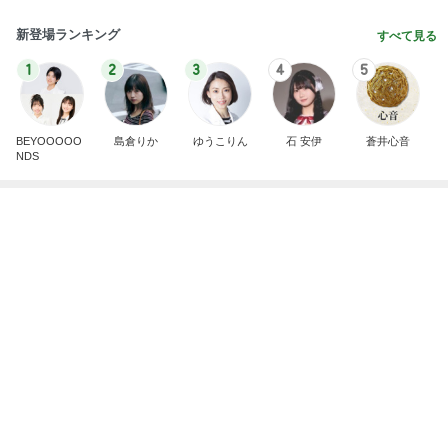
エルメスの皿に盛り付け大失敗
Amebaトピックス
1日前
美優 知覚過敏の人は入れすぎ注意
Amebaトピックス
15時間前