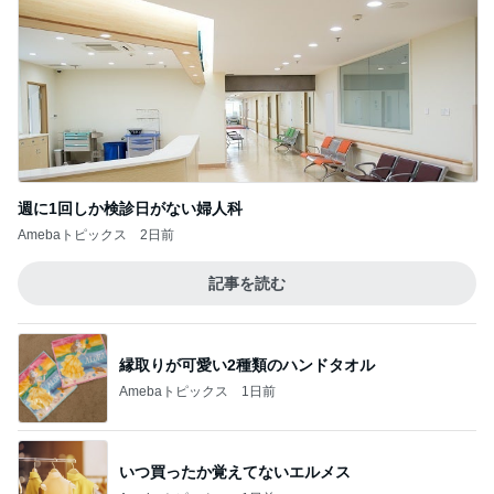
受験対策なのに驚いた塾の内容
Amebaトピックス
1日前
記事を読む
古村比呂 8が並ぶ縁起の良い日
Amebaトピックス
1日前
得意じゃなかったドリンクのスーベニア
Amebaトピックス
1日前
娘を掃除の人と答えた入院中の母
Amebaトピックス
1日前