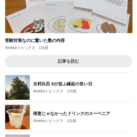
記事を読む
月一で楽しみな美味しいクレープ
Amebaトピックス
1日前
ジャンル人気記事ランキング
お弁当づくり
＊踏んだり蹴ったりの誕生日の１日＊
1
みかぱちこ家のおうちでごはん
ス・ト・レ・ス☆
2
ぴこれの毎日コレクション♬.*ﾟ