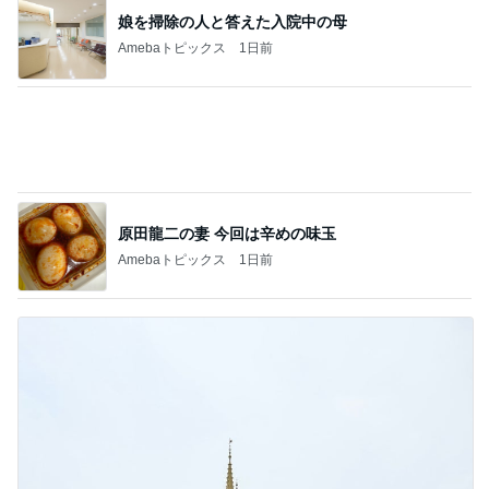
息子自慢いいですか？♡♡
3
酒ポンコツ女の息子LOVE blog♡♡
【正直レビューします！】ホントに良いの？
4
ｒｉｉ＊ごはんアルバム
【息子どもに振り回された木曜日と、秒速お
にぎりメーカー。】3日分の晩ごはん♪
5
お酒と筋トレが好き！料理が苦手な40歳5児ママ主
婦のブログ♪リビング集合〜！！
このジャンルの記事をもっと見る