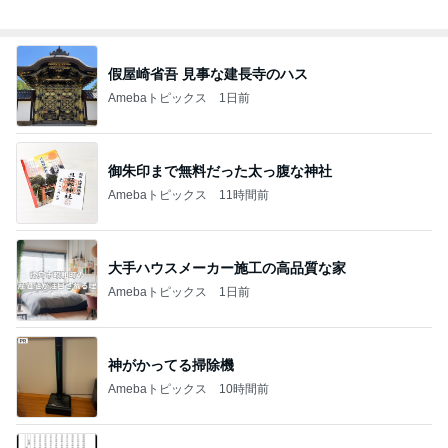
総合ランキング
すべて見る
1
2
3
市川團十郎白
小林麻央
だいたひかる
桃
クロ
猿
急上昇ランキング
すべて見る
1
2
3
4
5
EBiDAN 39&Ki
高山善廣
こいたん
島倉りか
つばきファク
DS
トリー
新登場ランキング
すべて見る
1
2
3
4
5