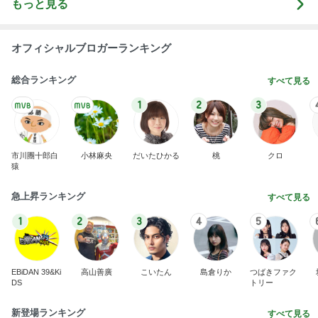
1
2
3
4
5
EBiDAN 39&Ki
高山善廣
こいたん
島倉りか
つばきファク
DS
トリー
新登場ランキング
すべて見る
1
2
3
4
5
BEYOOOOO
島倉りか
ゆうこりん
石 安伊
蒼井心音
NDS
少し贅沢なフードコートのランチ
Amebaトピックス
1日前
横浜SOGOうまいもの大会