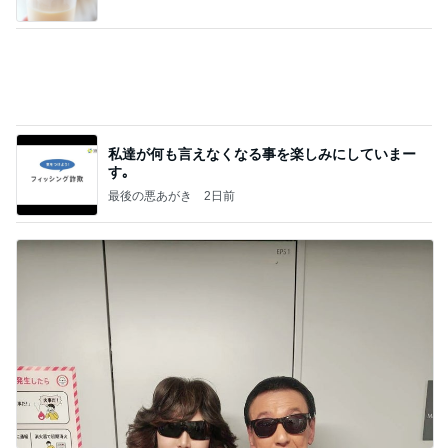
お盆は早めの注文が必要なケーキ
Amebaトピックス
2日前
今週から停電が始まる?! 片山さつき大臣の警告がE
BS、RV、そしてGESARA宣言が⁈