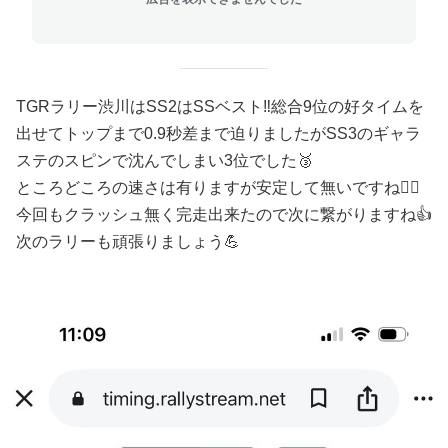
TGRラリー渋川はSS2はSSベスト‼️総合9位の好タイムを
出せてトップまで0.9秒差まで迫りましたがSS3のギャラ
ステのスピンで沈んでしまい3位でした🥉
ところどころの速さは有りますが安定して無いですね🙅‍♂️
今回もクラッシュ無く完走出来たので次に繋がりますね👍
次のラリーも頑張りましょう💪