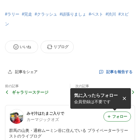
#
ラリー
#
完走
#
クラッシュ
#
頑張りましょ
#
ベスト
#
渋川
#
スピ
ン
いいね
リブログ
記事を報告する
記事をシェア
前の記事
次の記事
ギャラリーステージ
ナビ変更
気に入ったらフォロー
会員登録は不要です
みそ汁はたまご入りで
フォロー
カーマジックオズ
群馬の山奥・通称ムーミン谷に住んでいる プライベーターラリー
ストのライブログ