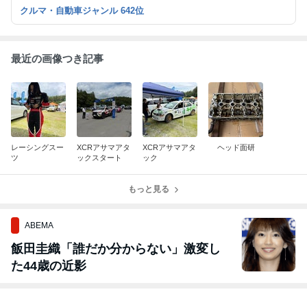
クルマ・自動車ジャンル 642位
最近の画像つき記事
レーシングスー
XCRアサマアタ
XCRアサマアタ
ヘッド面研
ツ
ックスタート
ック
もっと見る
ABEMA
飯田圭織「誰だか分からない」激変し
た44歳の近影