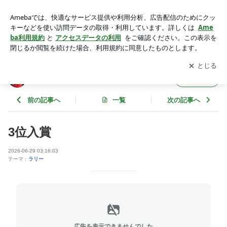
3位入賞 | みそ汁はたまご入りで
アプリをダウンロードして
ブログの更新通知
を受け取りまし
開く
ょう。
みそ汁はたまご入りで
フォロー
前の記事へ
一覧
次の記事へ
3位入賞
2026-06-29 03:16:03
テーマ：
ラリー
広告を表示できませんでした