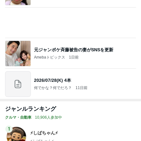
元ジャンポケ斉藤被告の妻がSNSを更新
Amebaトピックス
1日前
2026/07/28(K) 4本
何でかな？何でだろ？
11日前
ジャンルランキング
クルマ・自動車
10,906人参加中
1
⚡️しばちゃん⚡
⚡️しばちゃん⚡️
2
究極の自由人”angura_05"のブログ
究極の自由人 angura05