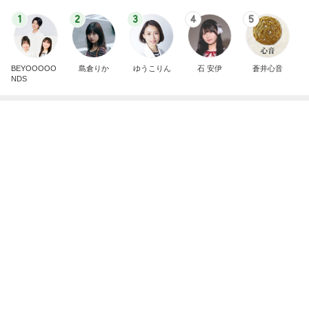
nanaオフィシャルブログ Powered by Ameba
11日前
おろしポン酢でいただく好きなとんかつ
Amebaトピックス
19時間前
2026/07/28(K) 4本
何でかな？何でだろ？
11日前
〆の大きなおにぎりが逆効果な写真
Amebaトピックス
1日前