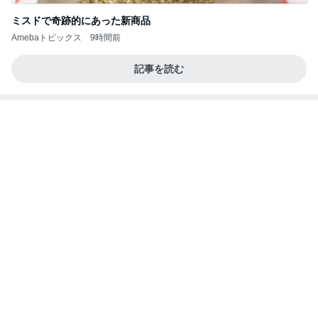
桃オフィシャルブログ Powered by Ameba
1日前
病状が落ち着き退院予定となった母
Amebaトピックス
1日前
インターン面接3
四コマ戦士 パパ戦記
7日前
長女の前で元夫にした土下座
Amebaトピックス
1日前