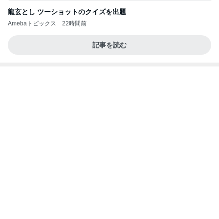
心の道標【旧：ヤ～ベェのブログ】
7時間前
株主優待でお願いしたひとくち大福
Amebaトピックス
1日前
業務用アイスどこに売ってる？ロッテやタカナシ等
安い市販の2リットルアイスは業務スーパーやシャ
トレ
AKO | Smart Life
8日前
田中健 鳥羽から恒例のトマトジュレ
Amebaトピックス
11時間前