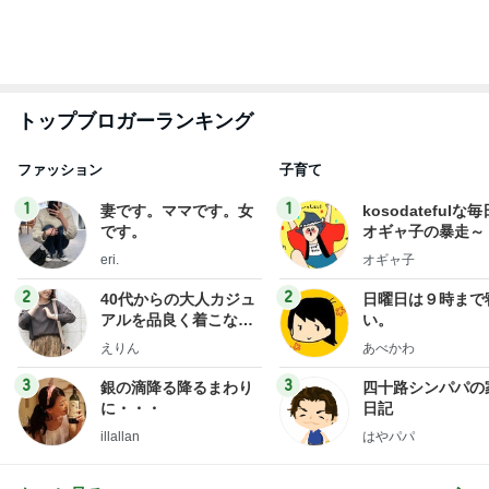
アルを品良く着こなす
い。
ファッションブログ
えりん
あべかわ
3
3
銀の滴降る降るまわり
四十路シンパパの
に・・・
日記
illallan
はやパパ
もっと見る
オフィシャルブロガーランキング
総合ランキング
すべて見る
1
2
3
市川團十郎白
小林麻央
だいたひかる
桃
クロ
猿
急上昇ランキング
すべて見る