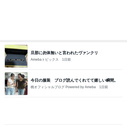
きっと高市ってこの時代に嘘、誤魔化し、はぐらか
しても【バレない】【通用する】とでも思ってたん
だろ
広報 いぬねこ本舗
9日前
久しぶりに食べたプリンの残念なこと
Amebaトピックス
1日前
私達が何も言えなくなる事を楽しみにしていまー
す｡
最後の悪あがき
2日前