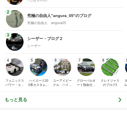
3
シーザー・ブログ２
シーザー
4
5
6
7
8
フェニックス
ハイエース20
ユーアイビー
グローバルオ
クレイジャス
パワー・エチ
0系カスタム車
クル ハイエ
ート熱血仕入
のブログ2
ル
ゼンヤ横山の
販売茨城
ース200系完
れブログ
C
言いたい放題
全マスターブ
ログ
もっと見る
前向きだけど休みたいと思う時
Amebaトピックス
2日前
ダイソーで頭が回らず店員に声かけ