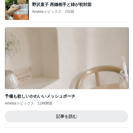
予備も欲しいかわいいメッシュポーチ
Amebaトピックス
11時間前
記事を読む
トップブロガーランキング
ファッション
子育て
1
1
妻です。ママです。女
kosodatefulな毎
です。
オギャ子の暴走～
eri.
オギャ子
2
2
40代からの大人カジュ
日曜日は９時まで