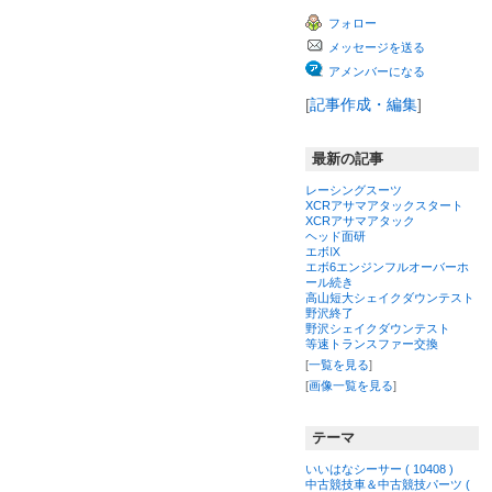
ン
ン
フォロー
グ
キ
下
ン
メッセージを送る
降
グ
下
アメンバーになる
降
[
記事作成・編集
]
最新の記事
レーシングスーツ
XCRアサマアタックスタート
XCRアサマアタック
ヘッド面研
エボⅨ
エボ6エンジンフルオーバーホ
ール続き
高山短大シェイクダウンテスト
野沢終了
野沢シェイクダウンテスト
等速トランスファー交換
[
一覧を見る
]
[
画像一覧を見る
]
テーマ
いいはなシーサー ( 10408 )
中古競技車＆中古競技パーツ (