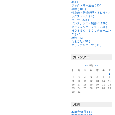
384 )
ファクトリー通信 ( 13 )
車検 ( 103 )
錆止め・防錆処理・ＪＬＭ・ノ
ックスドール ( 9 )
ラリー ( 228 )
メンテナンス・制作 ( 1729 )
セッティング・テスト ( 41 )
ＭＯＴＥＣ・ＥＣＵチューニン
グ ( 27 )
車検 ( 43 )
たまご足 ( 51 )
オリジナルパーツ ( 11 )
カレンダー
<<
8月
>>
日
月
火
水
木
金
土
1
2
3
4
5
6
7
8
9
10
11
12
13
14
15
16
17
18
19
20
21
22
23
24
25
26
27
28
29
30
31
月別
2026年08月 ( 3 )