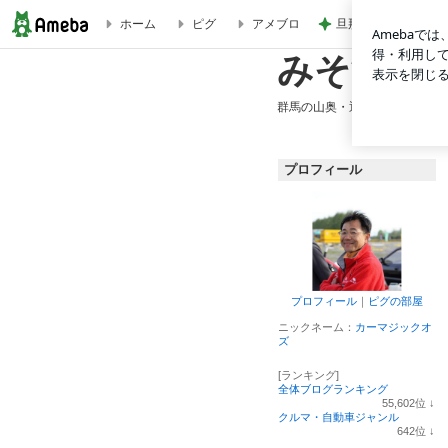
旦那が爆笑した毎日
ホーム
ピグ
アメブロ
エボⅣAYCポンプ | みそ汁はたまご入りで
みそ汁は
群馬の山奥・通称ムーミン谷に
プロフィール
プロフィール
｜
ピグの部屋
ニックネーム：
カーマジックオ
ズ
[ランキング]
全体ブログランキング
55,602
位
↓
ラ
クルマ・自動車ジャンル
ン
642
位
↓
キ
ラ