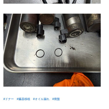
#ドナー
#臓器移植
#オイル漏れ
#廃盤