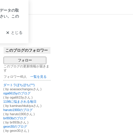
イン
このブログのフォロワー
フォロー
このブログの更新情報が届きま
す
フォロワー45人
一覧を見る
ダートラぼちぼち(^^)
( by aoaoaochangouさん )
oga6615yのブログ
( by oga6615yさん )
1198に悩まされる毎日
( by kaminashitukiyaさん )
haruto1900のブログ
( by haruto1900さん )
br893bのブログ
( by br893bさん )
geon30のブログ
( by geon30さん )