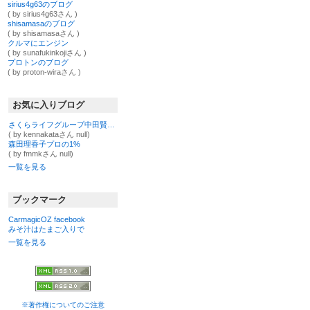
sirius4g63のブログ
( by sirius4g63さん )
shisamasaのブログ
( by shisamasaさん )
クルマにエンジン
( by sunafukinkojiさん )
プロトンのブログ
( by proton-wiraさん )
お気に入りブログ
さくらライフグループ中田賢一郎@日本一の経営再建率を誇る医師
( by kennakataさん null)
森田理香子プロの1%
( by fmmkさん null)
一覧を見る
ブックマーク
CarmagicOZ facebook
みそ汁はたまご入りで
一覧を見る
※著作権についてのご注意