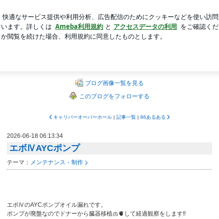
のトマハラ
新規登録
ログ
芸能人ブログ
人気ブログ
たまご入りで
住んでいる プライベーターラリーストのライブログ
ブログ画像一覧を見る
このブログをフォローする
キャリパーオーバーホール
|
記事一覧
|
86あるある
2026-06-18 06:13:34
エボⅣAYCポンプ
テーマ：
メンテナンス・制作
エボⅣのAYCポンプオイル漏れです。
ポンプが廃盤なのでドナーから臓器移植🫁🫀して経過観察をします‼️