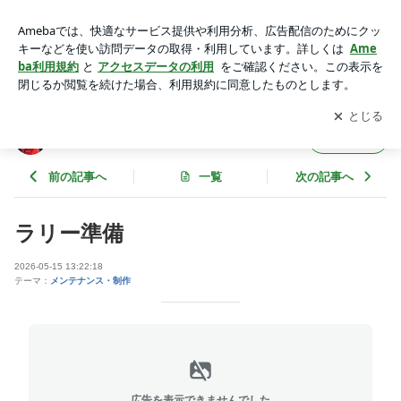
ラリー準備 | みそ汁はたまご入りで
アプリをダウンロードして
ブログの更新通知
を受け取りまし
開く
ょう。
みそ汁はたまご入りで
フォロー
前の記事へ
一覧
次の記事へ
ラリー準備
2026-05-15 13:22:18
テーマ：
メンテナンス・制作
広告を表示できませんでした