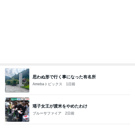
Amebaトピックス
1日前
熊本で発震度7地震について解説します。南海地震
研究所は、地震発生の約3時間前に予測を発表しま
した
チョウベイのブログ
8日前
人が辞め過ぎて言い出しづらいパート
Amebaトピックス
13時間前
愛してる、実家のこういうところ。
桃オフィシャルブログ Powered by Ameba
3日前
高橋英樹 ボリュームのある朝ごはん
Amebaトピックス
1日前