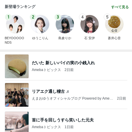
新登場ランキング
すべて見る
1
2
3
4
5
BEYOOOOO
ゆうこりん
島倉りか
石 安伊
蒼井心音
NDS
だいた 新しいパイの実の小銭入れ
Amebaトピックス
2日前
リアエク通し稽古 ♬
えまおゆうオフィシャルブログ Powered by Ameb
2日前
a
首に手を回しうすら笑いした元夫
Amebaトピックス
1日前