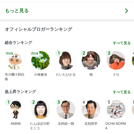
もっと見る
オフィシャルブロガーランキング
総合ランキング
すべて見る
1
2
3
市川團十郎白
小林麻央
だいたひかる
桃
クロ
猿
急上昇ランキング
すべて見る
1
2
3
4
5
AKB48
たんぽぽ川村
北村総一朗
北別府学
OCHA NORM
エミコ
A