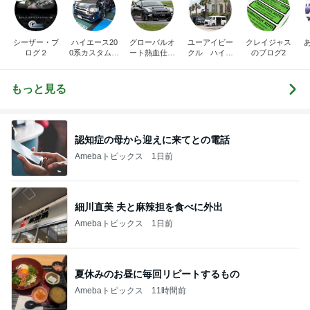
シーザー・ブ
ハイエース20
グローバルオ
ユーアイビー
クレイジャス
ログ２
0系カスタム車
ート熱血仕入
クル ハイエ
のブログ2
販売茨城
れブログ
ース200系完
全マスターブ
ログ
もっと見る
認知症の母から迎えに来てとの電話
Amebaトピックス
1日前
細川直美 夫と麻辣担を食べに外出
Amebaトピックス
1日前
夏休みのお昼に毎回リピートするもの
Amebaトピックス
11時間前