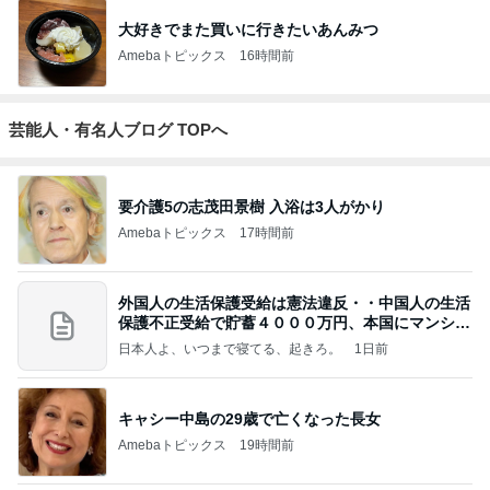
大好きでまた買いに行きたいあんみつ
Amebaトピックス
16時間前
芸能人・有名人ブログ TOPへ
要介護5の志茂田景樹 入浴は3人がかり
Amebaトピックス
17時間前
外国人の生活保護受給は憲法違反・・中国人の生活
保護不正受給で貯蓄４０００万円、本国にマンショ
ンを
日本人よ、いつまで寝てる、起きろ。
1日前
キャシー中島の29歳で亡くなった長女
Amebaトピックス
19時間前