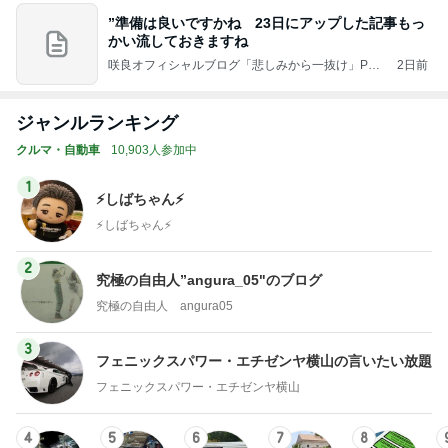
”準備は良いですかね 23日にアップした記事もっ
かい流しておきますね
咲良オフィシャルブログ「悲しみから一抜け」Pow
2日前
ered by Ameba
ジャンルランキング
クルマ・自動車
10,903人参加中
1
⚡️しばちゃん⚡
⚡️しばちゃん⚡️
2
究極の自由人”angura_05"のブログ
究極の自由人 angura05
3
フェニックスパワー・エチゼンヤ横山の言いたい放題
フェニックスパワー・エチゼンヤ横山
4
5
6
7
8