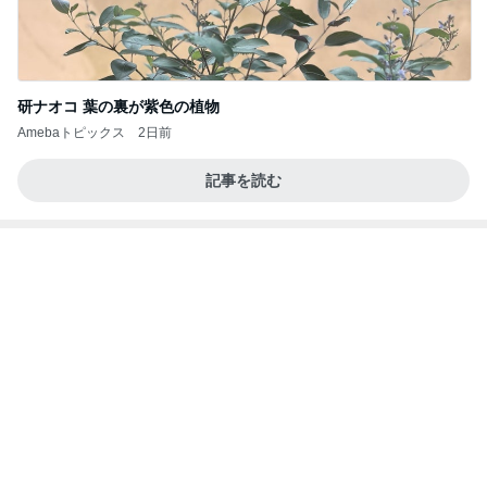
研ナオコ 葉の裏が紫色の植物
Amebaトピックス
2日前
記事を読む
思わぬ形で行く事になった有名所
Amebaトピックス
1日前
瑶子女王が渡米をやめたわけ
ブルーサファイア
2日前
娘と浴衣を着付けしてもらった結果