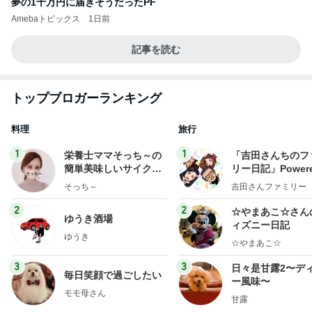
夢の1千万円に届きそうだったPF
Amebaトピックス
1日前
記事を読む
トップブロガーランキング
料理
旅行
1
1
栄養士ママそっち～の
「吉田さんちのフ
簡単美味しいサイクル
リー日記」Powere
献立
y Ameba 吉田さ
そっち～
吉田さんファミリー
ミリーオフィシャ
ログ
2
2
☆やまあこ☆さん
ゆうき酒場
ィズニー日記
ゆうき
☆やまあこ☆
3
3
日々是甘露2〜デ
毎日笑顔で過ごしたい
ー風味〜
モモ母さん
甘露