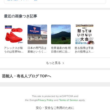
最近の画像つき記事
アシックスが狙
日本の専門店は
世界遺産の地 明
怒る指導は手抜
うのは世界No.1
業種というくく
日香の村に泊ま
きの指導はスポ
テニスシューズ
りにとらわれな
って心と身体を
ーツだけの話で
ブランド
い企業が伸びて
整えたの巻
はない
いる
もっと見る
芸能人・有名人ブログ TOPへ
This site is protected by reCAPTCHA and
the Google
Privacy Policy
and
Terms of Service
apply.
安心・安全なご利用のために