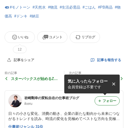
#
モノトーン
#
天然水
#
物流
#
生活必需品
#
ごはん
#
PB商品
#
物
価高
#
ドンキ
#
納豆
いいね
コメント
リブログ
12
記事を報告する
記事をシェア
前の記事
次の記事
スターバックスが始めるZ世
静岡県の沼津には百貨店がな
気に入ったらフォロー
代以下向け若者獲得サービス
いが、これからの街づくりの
モデルケースになっていくの
会員登録は不要です
か(!?)
岩崎剛幸の変転自在の仕事術ブログ
フォロー
ikeru
日々の小さな変化、消費の動き、企業の新たな動向から未来につな
がるトレンドを読み、時流の変化を見極めてベストな方向を見極め
るためのブログ
仕事術ジャンル 31位