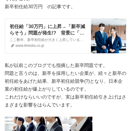
新卒初任給30万円 の記事です。
初任給「30万円」に上昇→「新卒減
らそう」問題が発生!? 背景に「中
途増やそう」「AIでいいじゃん」の
ここ数年、新卒初任給が大きく上昇している。トップ企業群では40万円という数値も出ているが、こうした変化は企業と学生にどんな変化をもたらすのだろうか。
声
www.itmedia.co.jp
私が以前このブログでも指摘した新卒問題です。
問題と言うのは、新卒を採用したい企業が、続々と新卒の
初任給をあげた結果、新卒初任給競争(?)となり、日本企
業の初任給が爆上がりしているのです。
これだけならいいのですが、実は新卒初任給引き上げはさ
まざまな影響をはらんでいます。