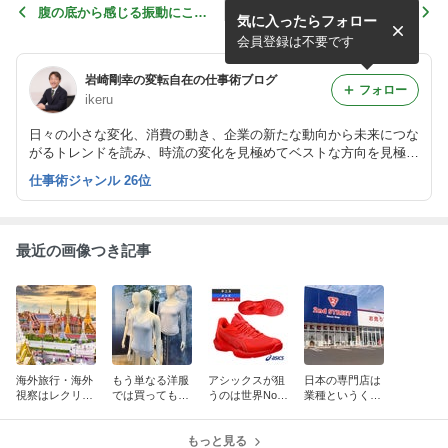
腹の底から感じる振動にこそ
マンション賃料伸び率世界一
気に入ったらフォロー
リアルな体験の価値がある
の大阪に人気が集中する理由
会員登録は不要です
岩崎剛幸の変転自在の仕事術ブログ
フォロー
ikeru
日々の小さな変化、消費の動き、企業の新たな動向から未来につな
がるトレンドを読み、時流の変化を見極めてベストな方向を見極め
るためのブログ
仕事術ジャンル 26位
最近の画像つき記事
海外旅行・海外
もう単なる洋服
アシックスが狙
日本の専門店は
視察はレクリエ
では買ってもら
うのは世界No.1
業種というくく
ーションである
えない(?)無印の
テニスシューズ
りにとらわれな
着るスキンケア
ブランド
い企業が伸びて
もっと見る
いる