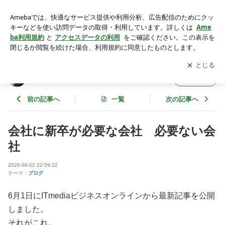
会社に新卒が必要な会社 必要ない会社 | 岩崎剛幸の変転自在
の仕事術ブログ
アプリをダウンロードして
ブログの更新通知
を受け取りまし
開く
ょう。
岩崎剛幸の変転自在の仕事術ブログ
フォロー
前の記事へ
一覧
次の記事へ
会社に新卒が必要な会社 必要ない会
社
2026-06-02 22:59:22
テーマ：
ブログ
6月1日にITmediaビジネスオンラインから最新記事を公開
しました。
それがこれ。