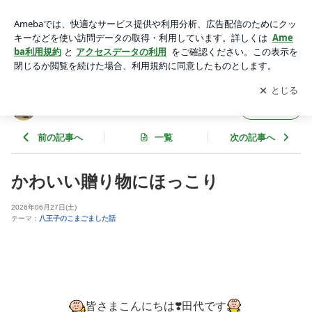
かわいい贈り物にほっこり | マトリックスレジデンシャルのブ
ログ
アプリをダウンロードして
ブログの更新通知
を受け取りまし
開く
ょう。
マトリックスレジデンシャルのブログ
フォロー
前の記事へ
一覧
次の記事へ
かわいい贈り物にほっこり
2026年06月27日(土)
テーマ：
八王子のこまごました話
皆さまこんにちは❣️田代です