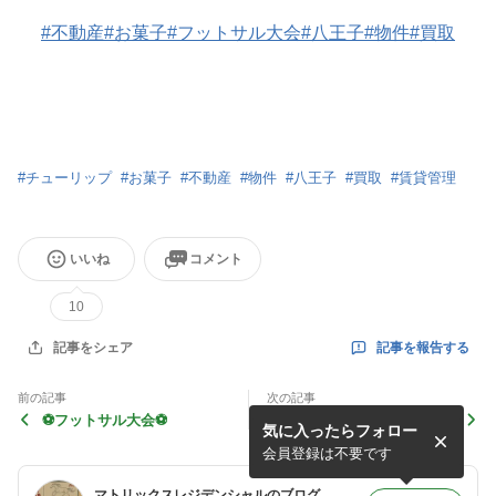
#不動産
#お菓子
#フットサル大会
#八王子
#物件
#買取
#
チューリップ
#
お菓子
#
不動産
#
物件
#
八王子
#
買取
#
賃貸管理
いいね
コメント
10
記事を報告する
記事をシェア
前の記事
次の記事
⚽️フットサル大会⚽️
はじめまして❗️
気に入ったらフォロー
会員登録は不要です
マトリックスレジデンシャルのブログ