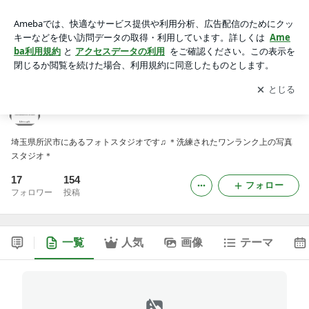
【M studio】新所沢フォトスタジオ
アプリをダウンロードして
ブログの更新通知
を受け取りまし
開く
ょう。
【M studio】新所沢フォトスタジオ
埼玉県所沢市にあるフォトスタジオです♫ ＊洗練されたワンランク上の写真
スタジオ＊
17
154
フォロー
フォロワー
投稿
一覧
人気
画像
テーマ