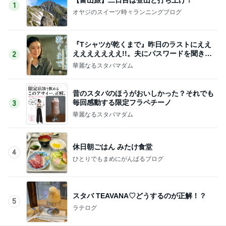
1
オヤジのスイーツ時々ランニングブログ
『Tシャツが乾くまで』昨日のラストにええ
えええええええ!!。夫にパスワードを聞きま
2
した
華麗なるスタバマダム
昔のスタバのほうがおいしかった？それでも
毎回感動する限定フラペチーノ
3
華麗なるスタバマダム
休日朝ごはん みたけ食堂
4
ひとりでもまめにがんばるブログ
スタバ TEAVANA♡どうするのが正解！？
5
ラテログ