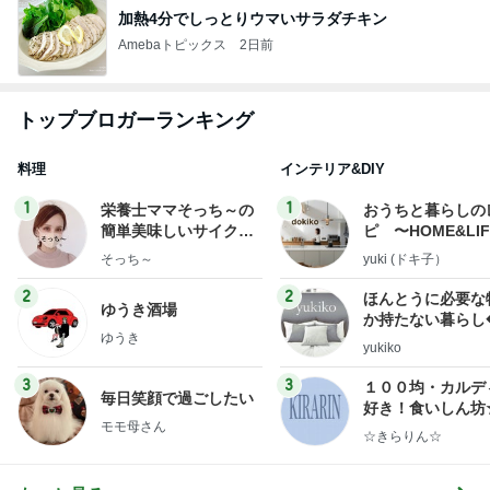
加熱4分でしっとりウマいサラダチキン
Amebaトピックス
2日前
トップブロガーランキング
料理
インテリア&DIY
1
1
栄養士ママそっち～の
おうちと暮らしの
簡単美味しいサイクル
ピ 〜HOME&LI
献立
そっち～
yuki (ドキ子）
2
2
ほんとうに必要な
ゆうき酒場
か持たない暮らし
ゆうき
ep Life Simple
yukiko
ンテリアのきろく
3
3
１００均・カルデ
毎日笑顔で過ごしたい
好き！食いしん坊
モモ母さん
らりん☆のブログ
☆きらりん☆