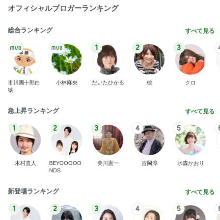
オフィシャルブロガーランキング
総合ランキング
すべて見る
1
2
3
市川團十郎白
小林麻央
だいたひかる
桃
クロ
猿
急上昇ランキング
すべて見る
1
2
3
4
5
木村直人
BEYOOOOO
美川憲一
吉岡淳
水森かおり
NDS
新登場ランキング
すべて見る
1
2
3
4
5