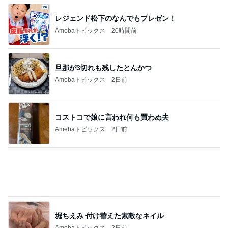
大浦龍宇一 子供に頼まれ描いた絵
Amebaトピックス
17時間前
記事を読む
娘が観た映画のざわざわする内容
Amebaトピックス
1日前