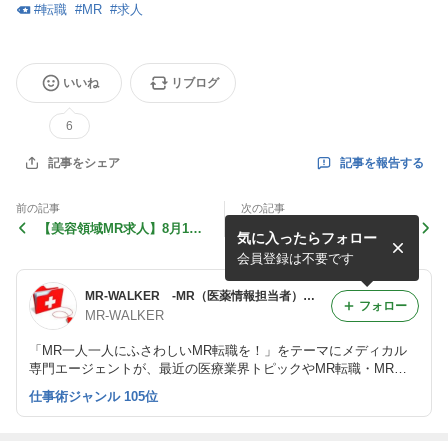
#
転職
#
MR
#
求人
いいね
リブログ
6
記事を報告する
記事をシェア
前の記事
次の記事
【美容領域MR求人】8月16
【人気エリアあり】外資製
気に入ったらフォロー
日入社＠東京、関西、福岡で
薬・リウマチ領域＠青森、東
募集中です！
京、静岡、大阪、福岡！
会員登録は不要です
MR-WALKER -MR（医薬情報担当者）のためのMR求人・MR転職情報-
フォロー
MR-WALKER
「MR一人一人にふさわしいMR転職を！」をテーマにメディカル
専門エージェントが、最近の医療業界トピックやMR転職・MR求
人情報等をお伝えするブログです。
仕事術ジャンル 105位