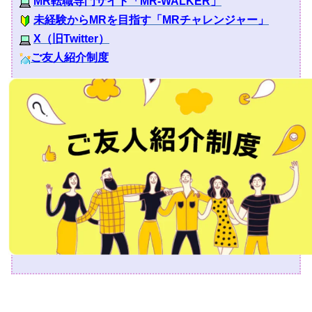
MR
転職専門サイト「MR-WALKER
」
未経験からMRを目指す「MRチャレンジャー」
X（旧Twitter）
ご友人紹介制度