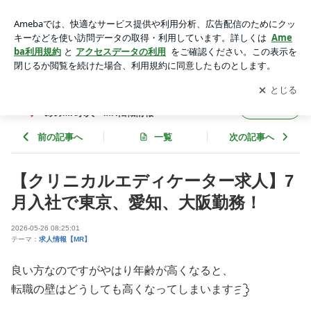
MR転職,MR求人 | MR-WALKER -MR（医薬情報担当者）の
ためのMR求人・MR転職情報-
アプリをダウンロードして
ブログの更新通知
を受け取りまし
開く
ょう。
MR-WALKER -MR（医薬情報担当者）のた
フォロー
めのMR求人・MR転職情報-
前の記事へ
一覧
次の記事へ
【クリニカルエディケーター求人】7
月入社で東京、愛知、大阪勤務！
2026-05-26 08:25:01
テーマ：
求人情報【MR】
良い方なのですがやはり年齢が高くなると、
転職の壁はどうしても高くなってしまいます