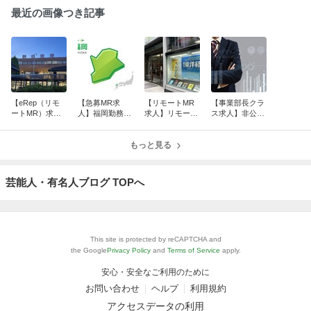
最近の画像つき記事
【eRep（リモ
【急募MR求
【リモートMR
【事業部長クラ
ートMR）求
人】福岡勤務の
求人】リモート
ス求人】非公開
人】9月入社で
美容医療領域M
MRを希望され
企業にてBU-He
数名募集中！リ
R求人です！福
ている方へ！月
adのポジション
モートMR求人
岡勤務希望のM
もっと見る
1回程度の出社
募集です！
をお探しの方
Rの方へ！
のリモートMR
へ！
募集！
芸能人・有名人ブログ TOPへ
This site is protected by reCAPTCHA and
the Google
Privacy Policy
and
Terms of Service
apply.
安心・安全なご利用のために
お問い合わせ
ヘルプ
利用規約
アクセスデータの利用