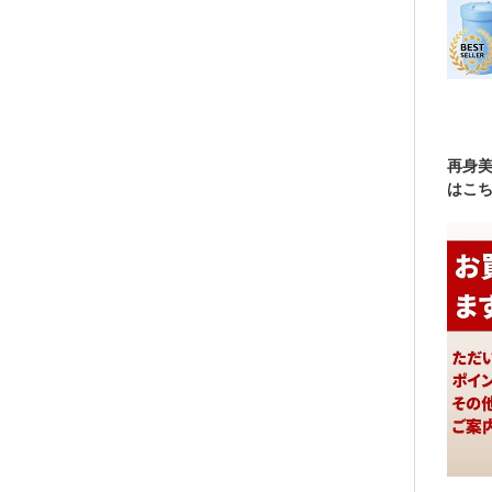
再身美
はこ