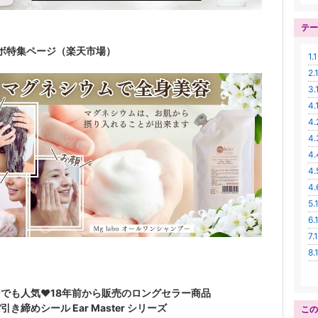
テー
ボ特集ページ（楽天市場）
1.
2
3
4
4
4
4
4
4
5.
6
7.
8.
でも人気♥18年前から販売のロングセラー商品
引き締めシール Ear Master シリーズ
この