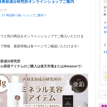
身美容成分研究所オンラインショップご案内
自
05-21
テ
般.
：
3.1 商品取り扱いショップご案内
ラ
全
美
ンで人気の商品をオンラインショップでご購入いただけま
よ
ップ情報、最新情報は各ページでご確認いただけます♪
#
美容成分研究所
ル美容アイテムのご購入は楽天市場またはAmazonで♪
最新