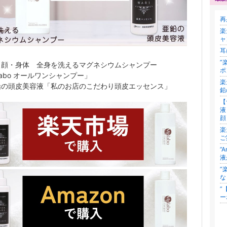
再
楽
ャ
耳
”
・顔・身体 全身を洗えるマグネシウムシャンプー
ポ
labo オールワンシャンプー」
楽
鉛の頭皮美容液「私のお店のこだわり頭皮エッセンス」
鉛
【
液
楽
ご
”
液
”
な
”
ー