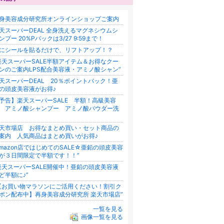
身美容成分研究所オンラインショップご案内
天スーパーDEAL 全身洗えるマグネシウムシ
ンプー 20%Pバックは3/27 9:59まで！
にシールを貼るだけで、リフトアップ！？
楽天スーパーSALE半額アイテム＆お得なクー
ンのご案内LPS配合美容液・アミノ酸シャン”
天スーパーDEAL 20％ポイントバック！亜
の頭皮美容液がお得♪
予告】楽天スーパーSALE 半額！高級美容
 アミノ酸シャンプー アミノ酸パウダー洗
顔
天市場店 お得なまとめ買い・セット商品の
案内 人気商品はまとめ買いがお得♪
Amazon店ではじめてのSALE☆亜鉛の頭皮美容
が３日間限定で半額です！！”
楽天スーパーSALE開催中！亜鉛の頭皮美容液
ど半額に♪”
【お買い物マラソンにご活用ください！割引ク
ポン配布中】再身美容成分研究所 楽天市場店”
一覧を見る
画像一覧を見る