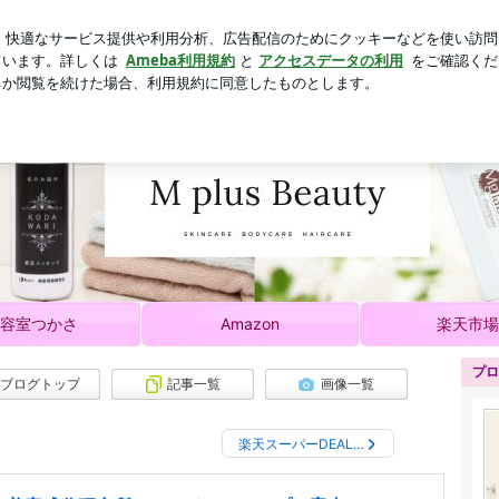
た買ってよかった物
芸能人ブログ
人気ブログ
新規登録
所 | M plus Beauty ／美容室つかさ ショップとサ
。ブログでは美容師おすすめのアイテムやサロン情報をご案内しております！どうぞよろ
容室つかさ
Amazon
楽天市場
プロ
ブログトップ
記事一覧
画像一覧
楽天スーパーDEAL…