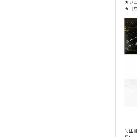
★ジュ
★目立
＼注目