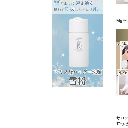
Mgラ
サロン
耳つぼ