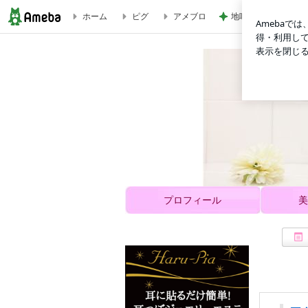
ホーム
ピグ
アメブロ
地味なストレス減っ
マグネシウムシャンプー、亜鉛の頭皮美容液のお店 再身美容成分研究
M plus Beautyは美容室の中のお店です
プロフィール
美