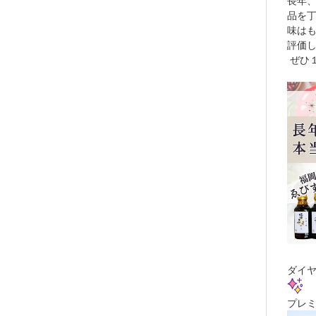
長年
品を
味は
評価
ぜひ
ダイ
プレミ