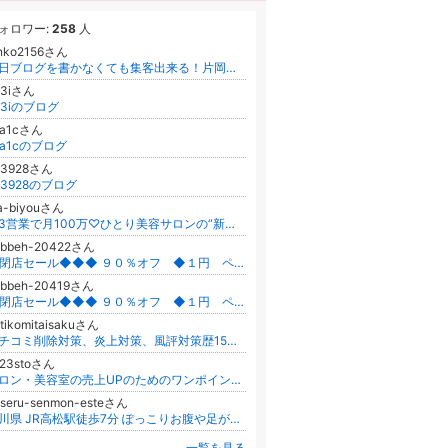
ォロワー:
258
人
unko2156さん
毎日ブログを書かなくても集客出来る！片岡すみら流ファン化SNSの作り方
o3iさん
o3iのブログ
1a1cさん
1a1cのブログ
o3928さん
o3928のブログ
ia-biyouさん
週3営業で月100万♡ひとり美容サロンの“新・仕組み収入”導入サポート
abbeh-20422さん
◆閉店セール◆◆◆ ９０％オフ ◆１円 ペルシャ絨毯◆
abbeh-20419さん
◆閉店セール◆◆◆ ９０％オフ ◆１円 ペルシャ絨毯◆
tikomitaisakuさん
クチコミ削除対策、炎上対策、風評対策歴15年・相談受注1000件以上の専門家
j23stoさん
サロン・美容室の売上UPのためのワンポイント術
aseru-senmon-esteさん
香川県 JR高松駅徒歩7分 ぽっこりお腹や足が太いでお悩みの女性の方向け！ 痩せるに特化した痩身ダイエット専門サロン ユルル(yururu)
一覧を見る