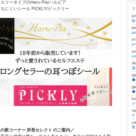
エリータイプのHaru-Pia/ハルピア
ちにくいシール PICKLY/ピックリー
フ
j
p
p
e
e
y
y
d
g
g
ku
rs
y
の新コーナー 所長セレクト のご案内／