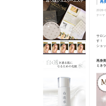
再
2026-
テーマ
サロ
す！
ショ
再身
ミネラ