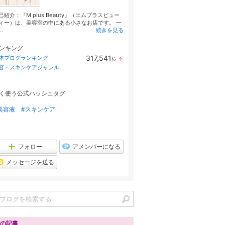
己紹介：『M plus Beauty』（エムプラスビュー
ィー）は、美容室の中にある小さなお店です。 一
..
続きを見る
ンキング
317,541
体ブログランキング
位
↑
ラ
容・スキンケアジャンル
ン
キ
ン
グ
く使う公式ハッシュタグ
上
昇
美容液
#スキンケア
フォロー
アメンバーになる
メッセージを送る
の記事