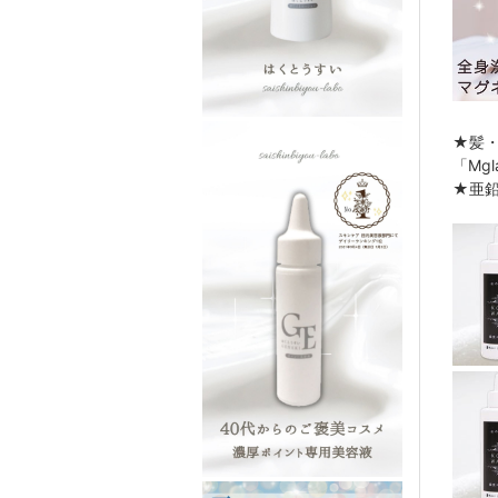
★髪
「Mg
★亜