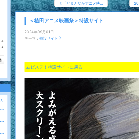
「どまんなかアニメ映…
2
＜植田アニメ映画祭＞特設サイト
2024年09月01日
テーマ：
特設サイト
↓
ラ
↓
ン
ラ
キ
ン
ン
キ
る
グ
ン
下
ムビステ！特設サイトに戻る
グ
降
下
降
3