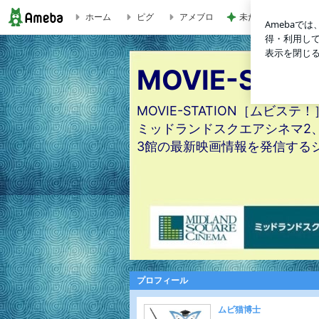
ホーム
ピグ
アメブロ
未だに息子が欲しが
＜植田アニメ映画祭＞特設サイト | MOVIE-STATION［ムビス
MOVIE-ST
MOVIE-STATION［ムビ
ミッドランドスクエアシネマ2
3館の最新映画情報を発信する
プロフィール
ムビ猫博士