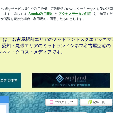
るぬいぐるみ
芸能人ブログ
人気ブログ
新規登録
ロ
テ！］BLOG
ATION［ムビステ！］BLOG
ステ！］は、名古屋駅前エリアのミッドランドスクエアシネマ
、愛知・尾張エリアのミッドランドシネマ名古屋空港の
シネマ・クロス・メディアです。
ブログトップ
記事一覧