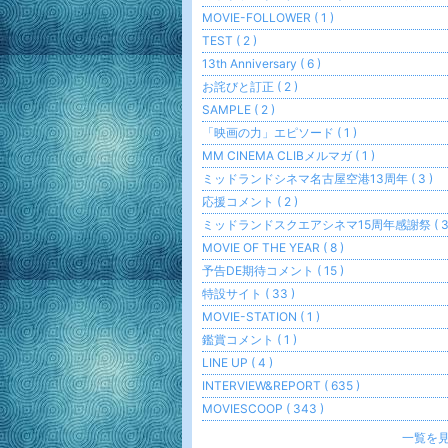
MOVIE-FOLLOWER ( 1 )
TEST ( 2 )
13th Anniversary ( 6 )
お詫びと訂正 ( 2 )
SAMPLE ( 2 )
「映画の力」エピソード ( 1 )
MM CINEMA CLIBメルマガ ( 1 )
ミッドランドシネマ名古屋空港13周年 ( 3 )
応援コメント ( 2 )
ミッドランドスクエアシネマ15周年感謝祭 ( 3 
MOVIE OF THE YEAR ( 8 )
予告DE期待コメント ( 15 )
特設サイト ( 33 )
MOVIE-STATION ( 1 )
鑑賞コメント ( 1 )
LINE UP ( 4 )
INTERVIEW&REPORT ( 635 )
MOVIESCOOP ( 343 )
一覧を