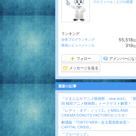
プロフィール
｜
ピグの部屋
ランキング
55,518
全体ブログランキング
位
319
映画レビュージャンル
位
フォロー
アメンバーにな
メッセージを送る
最新の記事
『どまんなかアニメ映画祭：new era2』 『第
回 植田アニメ映画祭』トークゲスト解禁！
『レディ・オア・ノット2』とMIDLAND
CINEMA DONUTS FACTORYがコラボ！
劇場版『TOKYO MER～走る緊急救命室～
CAPITAL CRISIS』
『ブルーロック』