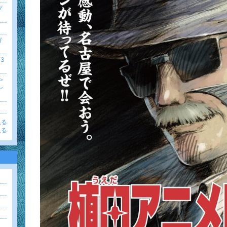
プ
イ
3
＞
シ
見る
見る