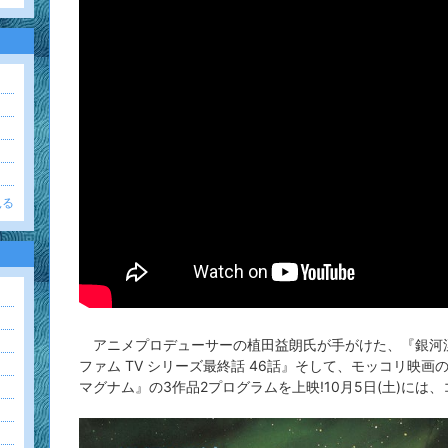
見る
アニメプロデューサーの植田益朗氏が手がけた、『銀河漂流
ファム TV シリーズ最終話 46話』そして、モッコリ映画
マグナム』の3作品2プログラムを上映!10月5日(土)に