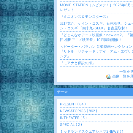
MOVIE-STATION［ムビステ！］2026年8月
レゼント
『ミニオンズ＆モンスターズ』
浅野寛介、ケイン・コスギ、石井靖見、シェ
ン・コスギ 『四十九-SEEK』名古屋取材！
『どまんなかアニメ映画祭：new era2』 『第
回 植田アニメ映画祭』10月同時開催！
＜ピーター・バラカン 音楽映画セレクション
『リトル・リチャード：アイ・アム・エヴリ
ング』
『モアナと伝説の海』
一覧を
画像一覧を
テーマ
PRESENT ( 84 )
NEWS&TOPICS ( 862 )
INTHEATER ( 5 )
SPECIAL ( 2 )
ミッドランドスクエアシネマ2NEWS ( 1 )