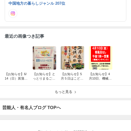
中国地方の暮らしジャンル 207位
最近の画像つき記事
【お知らせ】6/
【お知らせ】と
【お知らせ】5
【お知らせ】4
14（日）菖蒲
っとりまるごと
月５日はこども
月10日、機械の
湯 ＆ 6/15～
暮らし応援券
の日！小学生以
メンテナンス
メンテナンス休
＆ 椅子の修
下無料です！
業
理
もっと見る
芸能人・有名人ブログ TOPへ