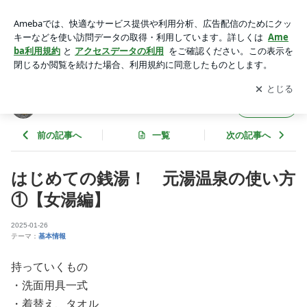
はじめての銭湯！ 元湯温泉の使い方①【女湯編】 | 鳥取温泉
銭湯「元湯温泉」
アプリをダウンロードして
ブログの更新通知
を受け取りまし
開く
ょう。
鳥取温泉銭湯「元湯温泉」
フォロー
前の記事へ
一覧
次の記事へ
はじめての銭湯！ 元湯温泉の使い方
①【女湯編】
2025-01-26
テーマ：
基本情報
持っていくもの
・洗面用具一式
・着替え、タオル