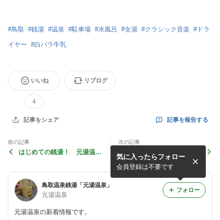
#
鳥取
#
銭湯
#
温泉
#
駐車場
#
水風呂
#
女湯
#
クラシック音楽
#
ドラ
イヤー
#
白バラ牛乳
いいね
リブログ
4
記事を報告する
記事をシェア
前の記事
次の記事
はじめての銭湯！ 元湯温泉
雪が降りました！ 駐車場の
気に入ったらフォロー
の使い方②【男湯編】
様子
会員登録は不要です
鳥取温泉銭湯「元湯温泉」
フォロー
元湯温泉
元湯温泉の新着情報です。