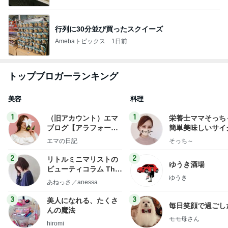
行列に30分並び買ったスクイーズ
Amebaトピックス
1日前
トップブロガーランキング
美容
料理
1
1
（旧アカウント）エマ
栄養士ママそっち
ブログ【アラフォー会
簡単美味しいサイ
社売却セカンドライ
献立
エマの日記
そっち～
フ】
2
2
リトルミニマリストの
ゆうき酒場
ビューティコラム The
ゆうき
little minimalist's bea
あねっさ／anessa
uty colum
3
3
美人になれる、たくさ
毎日笑顔で過ごし
んの魔法
モモ母さん
hiromi