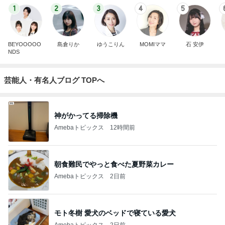
1
2
3
4
5
BEYOOOOO
島倉りか
ゆうこりん
MOMIママ
石 安伊
NDS
芸能人・有名人ブログ TOPへ
神がかってる掃除機
Amebaトピックス
12時間前
朝食難民でやっと食べた夏野菜カレー
Amebaトピックス
2日前
モト冬樹 愛犬のベッドで寝ている愛犬
Amebaトピックス
2日前