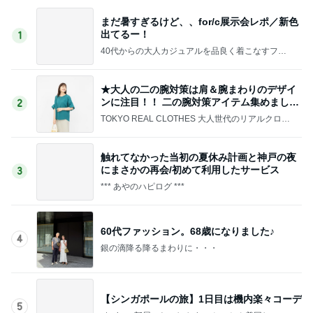
まだ暑すぎるけど、、for/c展示会レポ／新色
出てるー！
1
40代からの大人カジュアルを品良く着こなすファ
ッションブログ
★大人の二の腕対策は肩＆腕まわりのデザイ
ンに注目！！ 二の腕対策アイテム集めました
2
♪
TOKYO REAL CLOTHES 大人世代のリアルクロー
ズ
触れてなかった当初の夏休み計画と神戸の夜
にまさかの再会/初めて利用したサービス
3
*** あやのハピログ ***
60代ファッション。68歳になりました♪
4
銀の滴降る降るまわりに・・・
【シンガポールの旅】1日目は機内楽々コーデ
5