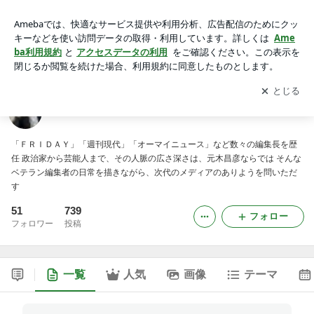
元木昌彦の「編集者の学校」
アプリをダウンロードして
ブログの更新通知
を受け取りまし
開く
ょう。
元木昌彦の「編集者の学校」
「ＦＲＩＤＡＹ」「週刊現代」「オーマイニュース」など数々の編集長を歴
任 政治家から芸能人まで、その人脈の広さ深さは、元木昌彦ならでは そんな
ベテラン編集者の日常を描きながら、次代のメディアのありようを問いただ
す
51
739
フォロー
フォロワー
投稿
一覧
人気
画像
テーマ