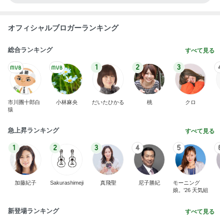
オフィシャルブロガーランキング
総合ランキング
すべて見る
1
2
3
市川團十郎白
小林麻央
だいたひかる
桃
クロ
猿
急上昇ランキング
すべて見る
1
2
3
4
5
加藤紀子
Sakurashimeji
真飛聖
尼子勝紀
モーニング
娘。'26 天気組
新登場ランキング
すべて見る