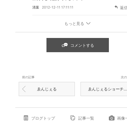
清葉
2012-12-11 17:11:11
返
もっと見る
コメントする
前の記事
次の
ゑんじぇる
ゑんじぇるショーチェンジ
ブログトップ
記事一覧
画像