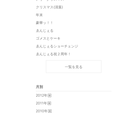
クリスマス(清葉)
年末
豪華ッ！！
ゑんじぇる
ゴメスとケーキ
ゑんじぇるショーチェンジ
ゑんじぇる祝２周年！
一覧を見る
月別
2012
年
開
2011
年
く
開
2010
年
く