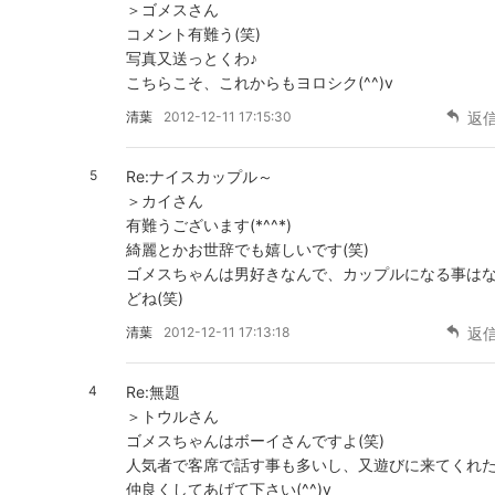
＞ゴメスさん
コメント有難う(笑)
写真又送っとくわ♪
こちらこそ、これからもヨロシク(^^)v
清葉
2012-12-11 17:15:30
返
5
Re:ナイスカップル～
＞カイさん
有難うございます(*^^*)
綺麗とかお世辞でも嬉しいです(笑)
ゴメスちゃんは男好きなんで、カップルになる事は
どね(笑)
清葉
2012-12-11 17:13:18
返
4
Re:無題
＞トウルさん
ゴメスちゃんはボーイさんですよ(笑)
人気者で客席で話す事も多いし、又遊びに来てくれ
仲良くしてあげて下さい(^^)v