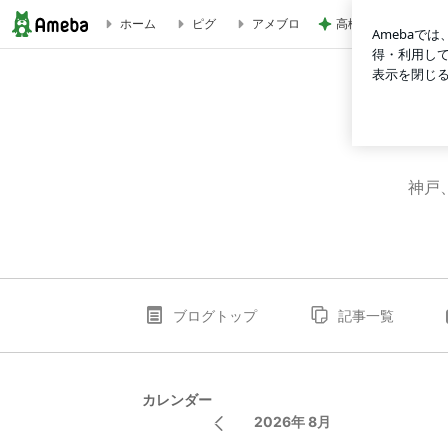
高橋英樹 北海道か
ホーム
ピグ
アメブロ
ゴメスとケーキ | もっすま日々繰り
神戸
ブログトップ
記事一覧
カレンダー
2026年 8月