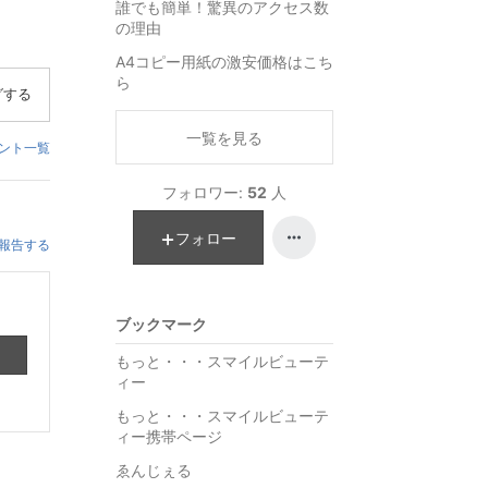
誰でも簡単！驚異のアクセス数
の理由
A4コピー用紙の激安価格はこち
ら
グする
一覧を見る
ント一覧
フォロワー:
52
人
フォロー
報告する
ブックマーク
もっと・・・スマイルビューテ
ィー
もっと・・・スマイルビューテ
ィー携帯ページ
ゑんじぇる