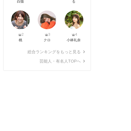
白猿
る
2
3
4
桃
クロ
小林礼奈
総合ランキングをもっと見る
芸能人・有名人TOPへ