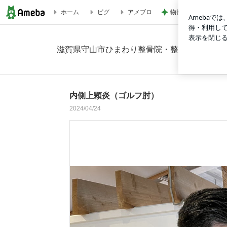
物欲スイッチが入っ
ホーム
ピグ
アメブロ
内側上顆炎（ゴルフ肘）の画像 3枚中3枚目
滋賀県守山市ひまわり整骨院・整体院の症例紹
内側上顆炎（ゴルフ肘）
2024/04/24