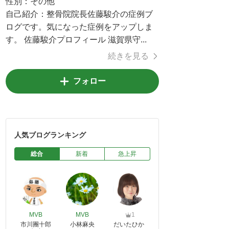
性別：
その他
自己紹介：
整骨院院長佐藤駿介の症例ブ
ログです。気になった症例をアップしま
す。 佐藤駿介プロフィール 滋賀県守...
続きを見る
フォロー
人気ブログランキング
総合
新着
急上昇
MVB
MVB
1
市川團十郎
小林麻央
だいたひか