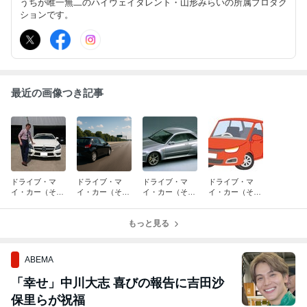
うちが唯一無二のハイウェイタレント・山形みらいの所属プロダク
ションです。
最近の画像つき記事
ドライブ・マ
ドライブ・マ
ドライブ・マ
ドライブ・マ
イ・カー（その
イ・カー（その
イ・カー（その
イ・カー（その
7）
６）
5）
４）
もっと見る
ABEMA
「幸せ」中川大志 喜びの報告に吉田沙
保里らが祝福