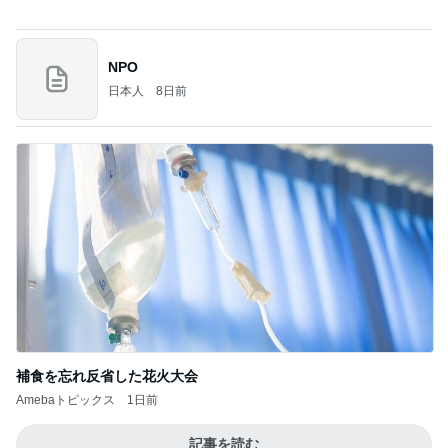
抜釘手術後のズキズキ続く縫合跡
Amebaトピックス
17時間前
愛してる、実家のこういうところ。
桃オフィシャルブログ Powered by Ameba
3日前
ヒデ ブログで真剣な出会いを募集
Amebaトピックス
1日前
瑶子女王が渡米をやめたわけ
ブルーサファイア
2日前