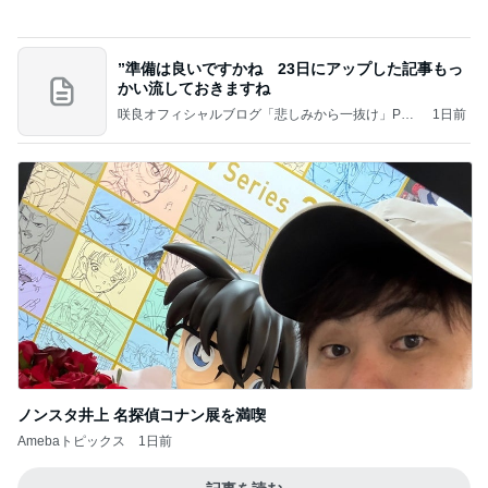
モモコ夫 妻や友人と楽しいランチ
Amebaトピックス
16時間前
Coordinate by WEAR
高橋愛オフィシャルブログ「I am Ai」Powered by
2日前
Ameba
値段の割には美味しくない昼食
Amebaトピックス
2日前
円香ちゃんとおでかけ 小野田華凜
ロージークロニクルオフィシャルブログ Powered
1日前
by Ameba