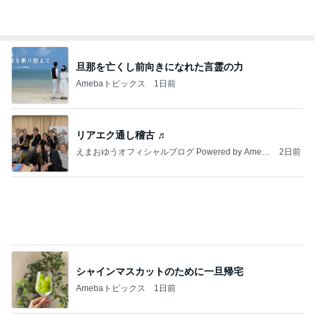
独身の友人とのホラーな会話
Amebaトピックス
10時間前
”準備は良いですかね 23日にアップした記事もっ
かい流しておきますね
咲良オフィシャルブログ「悲しみから一抜け」Pow
1日前
ered by Ameba