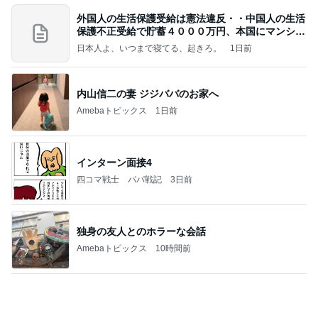
ノンスタ井上 名探偵コナン展を満喫
Amebaトピックス
1日前
記事を読む
子供に対する姿勢に心奪われた男
Amebaトピックス
1日前
So many Pooh bears rained down on the ice
フィギュアスケート応援（くまはともだち）
2日前