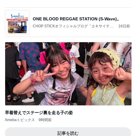
寂しくて取ったあざとい態度に反省
Amebaトピックス
1日前
強子の楽しい（？）ママ友トラブル【年長編】第93
話
ウメブログ
13日前
とんでもなくポンコツだったCTスキャン
Amebaトピックス
13時間前
会津若松へ
尼子勝紀オフィシャルブログ Powered by Ameba
1日前