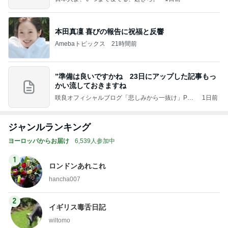
本田真凜 喜びの報告に祝福と反響
Amebaトピックス
21時間前
”準備は良いですかね 23日にアップした記事もっ
かい流しておきますね
咲良オフィシャルブログ「悲しみから一抜け」Pow
1日前
ered by Ameba
ジャンルランキング
ヨーロッパからお届け
6,539人参加中
1
ロンドンあれこれ
hancha007
2
イギリス毒舌日記
wiltomo