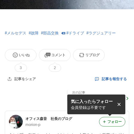
#
メルセデス
#
故障
#
部品交換
#
ドライブ
#
ラグジュアリー
いいね
コメント
リブログ
3
2
記事を報告する
記事をシェア
次の記事
ドライブ・マイ・カー（その
気に入ったらフォロー
7）
会員登録は不要です
オフィス森音 社長のブログ
フォロー
morion-p