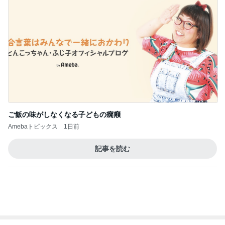
ご飯の味がしなくなる子どもの癇癪
Amebaトピックス
1日前
記事を読む
トップブロガーランキング
インテリア&DIY
ペット
1
1
おうちと暮らしのレシ
しろとくろしろ
ピ 〜HOME&LIFE〜
たまねぎ
yuki (ドキ子）
2
2
ほんとうに必要な物し
母さんは今日も世