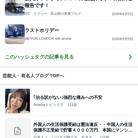
報告です！
IXC イクシー 富山県の車屋ブログ
2026年8月5日
ラストホリデー
(株)YUKI LONDON with aroma
2026年8月5日
このハッシュタグの記事を見る
芸能人・有名人ブログ TOPへ
｢治る訳がない｣強烈な痛みへの不安
Amebaトピックス
1日前
外国人の生活保護受給は憲法違反・・中国人の生活
保護不正受給で貯蓄４０００万円、本国にマンショ
ンを
日本人よ、いつまで寝てる、起きろ。
1日前