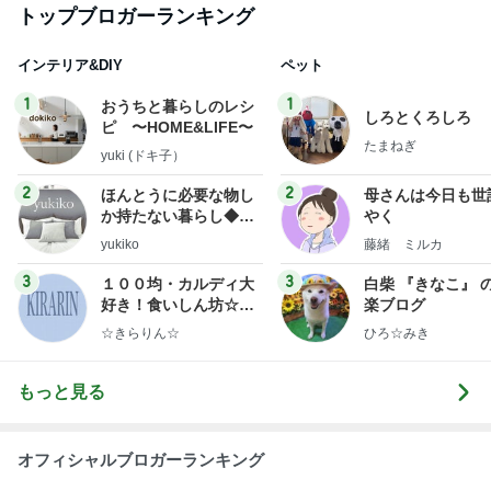
か持たない暮らし◆Ke
やく
ep Life Simple◆〜イ
yukiko
藤緒 ミルカ
ンテリアのきろく〜
3
3
１００均・カルディ大
白柴 『きなこ』 
好き！食いしん坊☆き
楽ブログ
らりん☆のブログ
☆きらりん☆
ひろ☆みき
もっと見る
オフィシャルブロガーランキング
総合ランキング
すべて見る
1
2
3
市川團十郎白
小林麻央
だいたひかる
桃
クロ
猿
急上昇ランキング
すべて見る