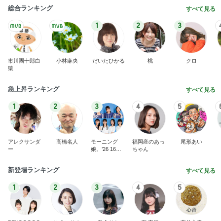
1
2
3
4
5
アレクサンダ
高橋名人
モーニング
福岡産のあっ
尾形あい
ー
娘。’26 16期1
ちゃん
7期
新登場ランキング
すべて見る
1
2
3
4
5
BEYOOOOO
ゆうこりん
島倉りか
石 安伊
蒼井心音
NDS
旦那を亡くし前向きになれた言霊の力
Amebaトピックス
1日前
リアエク通し稽古 ♬